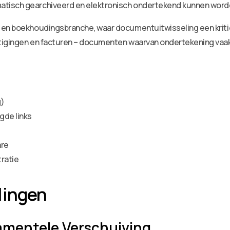
atisch gearchiveerd en elektronisch ondertekend kunnen word
 en boekhoudingsbranche, waar documentuitwisseling een kritie
tigingen en facturen – documenten waarvan ondertekening vaak 
g)
gde links
are
ratie
lingen
damentele Verschuiving