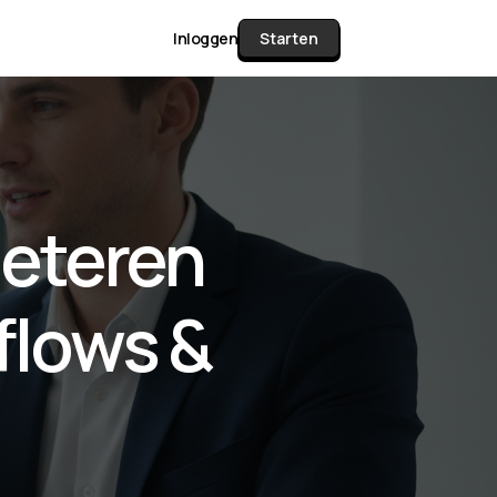
Inloggen
Starten
unctie Matrix
eteren
gelijk alle pakketten en mogelijkheden
or documenten verzamelen en facturen
kflows &
werken tot controleren, boeken, bank
ching & klant dashboard.