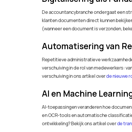
De accountancybranche ondergaat een struct
klanten documenten direct kunnen bekijken 
(wanneer een document is verzonden, bek
Automatisering van Re
Repetitieve administratieve werkzaamhede
verschuiving in de rol van medewerkers: v
verschuiving in ons artikel over
de nieuwe r
AI en Machine Learnin
AI-toepassingen veranderen hoe documenten
en OCR-tools en automatische classificati
ontwikkeling? Bekijk ons artikel over
de tra