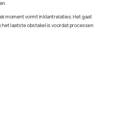
en.
k moment vormt in klantrelaties. Het gaat
het laatste obstakel is voordat processen