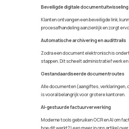
Beveiligde digitale documentuitwisseling
Klanten ontvangen een beveiligde link, kun
procesafhandeling aanzienlijk en zorgt ervo
Automatische archivering en audittrails
Zodra een document elektronisch is onderte
stappen. Dit scheelt administratief werk en
Gestandaardiseerde documentroutes
Alle documenten (aangiftes, verklaringen, o
is vooral belangrijk voor grotere kantoren.
AI-gestuurde factuurverwerking
Moderne tools gebruiken OCR en AI om fact
hoe dit werkt? Lees meer in ons artikel ove