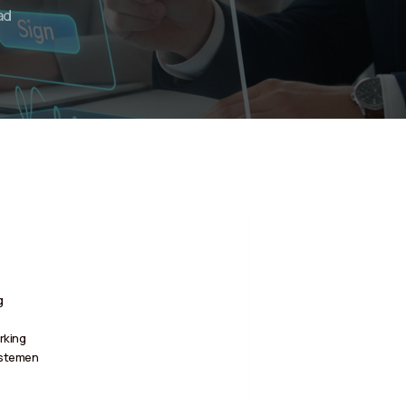
ad
g
rking
ystemen