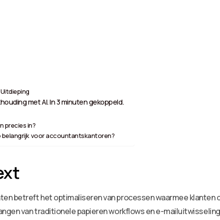
Uitdieping
houding met AI. In 3 minuten gekoppeld.
 precies in?
o belangrijk voor accountantskantoren?
ext
ten betreft het optimaliseren van processen waarmee klanten
angen van traditionele papieren workflows en e-mailuitwisselin