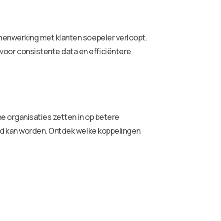
enwerking met klanten soepeler verloopt.
or consistente data en efficiëntere
e organisaties zetten in op betere
ld kan worden. Ontdek welke koppelingen