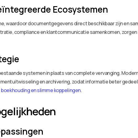
eïntegreerde Ecosystemen
ne, waardoor documentgegevens direct beschikbaar zijn en sam
atie, compliance en klantcommunicatie samenkomen, zorgen vo
tegie
n bestaande systemen in plaats van complete vervanging. Modern
entuitwisseling en archivering, zodat informatie beter gedee
st boekhouding en slimme koppelingen
.
gelijkheden
epassingen