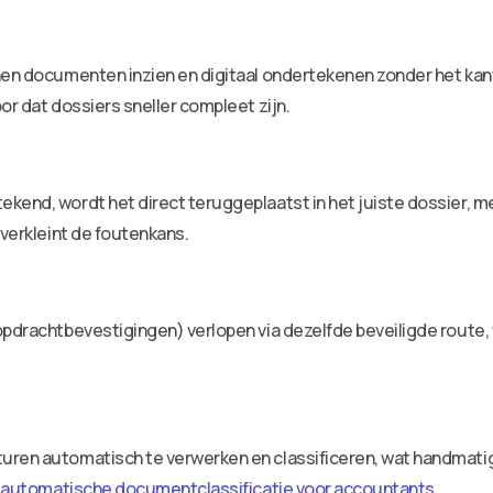
nen documenten inzien en digitaal ondertekenen zonder het kan
or dat dossiers sneller compleet zijn.
kend, wordt het direct teruggeplaatst in het juiste dossier, me
 verkleint de foutenkans.
pdrachtbevestigingen) verlopen via dezelfde beveiligde route, w
uren automatisch te verwerken en classificeren, wat handmatig
r
automatische documentclassificatie voor accountants
.