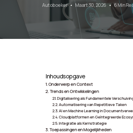
Autoboeker
Maart 30, 2026
6 Min Re
Inhoudsopgave
Onderwerp en Context
Trends en Ontwikkelingen
Digitalisering als Fundamentele Verschuivin
Automatisering van Repetitieve Taken
AI en Machine Learning in Documentverwe
Cloudplatformen en Geïntegreerde Ecos
Integratie als Kernstrategie
Toepassingen en Mogelijkheden