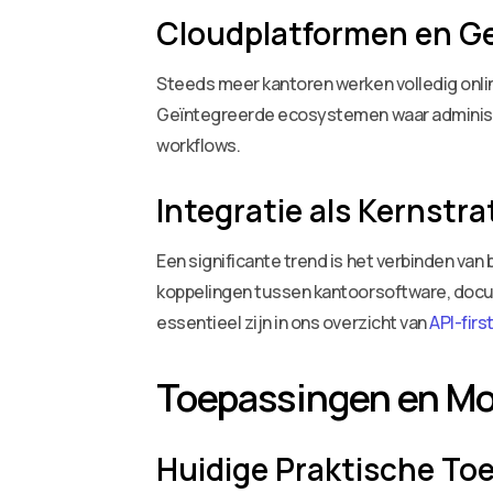
Cloudplatformen en G
Steeds meer kantoren werken volledig onli
Geïntegreerde ecosystemen waar administr
workflows.
Integratie als Kernstra
Een significante trend is het verbinden va
koppelingen tussen kantoorsoftware, docum
essentieel zijn in ons overzicht van
API-fir
Toepassingen en Mo
Huidige Praktische To