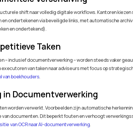
urele shift naar volledig digitale workflows. Kantoren kiezen 
en ondertekenen via beveiligde links, met automatische archive
eken en ondertekend).
petitieve Taken
n – inclusief documentverwerking – worden steeds vaker geau
an executoren van taken naar adviseurs met focus op strategis
ol van boekhouders
.
g in Documentverwerking
 worden verwerkt. Voorbeelden zijn automatische herkenning v
e van documenten. Dit beperkt fouten en verhoogt verwerkings
nsitie van OCR naar AI-documentverwerking
.