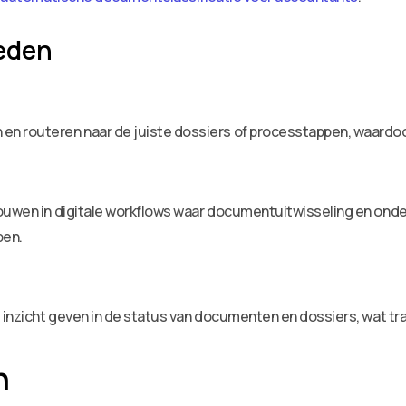
eden
en routeren naar de juiste dossiers of processtappen, waardo
bouwen in digitale workflows waar documentuitwisseling en onde
pen.
e inzicht geven in de status van documenten en dossiers, wat t
n