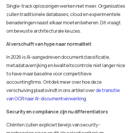
Single-track oplossingen werken niet meer. Organisaties
zullen traditionele databases, cloud en experimentele
benaderingen naast elkaar moeten beheren. Dit vraagt
om bewuste architecturale keuzes.
AI verschuift van hype naar normaliteit
In 2026 is AI-aangedreven documentclassificatie,
metadataverrijking en kwaliteitscontrole niet langer nice
to have maar baseline voor competitieve
accountingfirms. Ontdek meer over hoe deze
verschuiving plaatsvindt in ons artikel over
de transitie
van OCR naar AI-documentverwerking
.
Security en compliance zijn nu differentiators
Cliënten zullen expliciet bewijs van security-
maatregelen eisen en dit als selectiecriterium