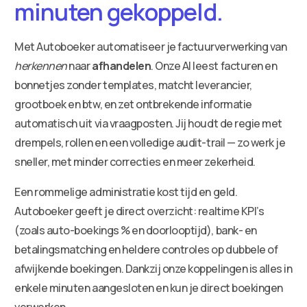
minuten gekoppeld.
Met Autoboeker automatiseer je factuurverwerking van
herkennen
naar
afhandelen
. Onze AI leest facturen en
bonnetjes zonder templates, matcht leverancier,
grootboek en btw, en zet ontbrekende informatie
automatisch uit via vraagposten. Jij houdt de regie met
drempels, rollen en een volledige audit-trail — zo werk je
sneller, met minder correcties en meer zekerheid.
Een rommelige administratie kost tijd en geld.
Autoboeker geeft je direct overzicht: realtime KPI’s
(zoals auto-boekings % en doorlooptijd), bank- en
betalingsmatching en heldere controles op dubbele of
afwijkende boekingen. Dankzij onze koppelingen is alles in
enkele minuten aangesloten en kun je direct boekingen
verwerken.