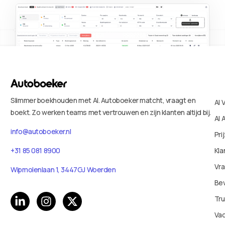
Slimmer boekhouden met AI. Autoboeker matcht, vraagt en
AI 
boekt. Zo werken teams met vertrouwen en zijn klanten altijd bij.
AI 
info@autoboeker.nl
Pri
+31 85 081 8900
Kla
Vr
Wipmolenlaan 1, 3447GJ Woerden
Bev
Tru
Va