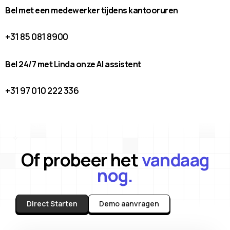
Bel met een medewerker tijdens kantooruren
+31 85 081 8900
Bel 24/7 met Linda onze AI assistent
+31 97 010 222 336
Of probeer het
vandaag
nog.
Direct Starten
Demo aanvragen