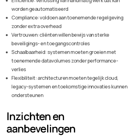
Efficiëntie: verlossing van handmatig werk dat kan
worden geautomatiseerd
Compliance: voldoen aan toenemende regelgeving
zonder extra overhead
Vertrouwen: cliënten willen bewijs van sterke
beveiligings- en toegangscontroles
Schaalbaarheid: systemen moeten groeien met
toenemende datavolumes zonder performance-
verlies
Flexibiliteit: architecturen moeten tegelijk cloud,
legacy-systemen en toekomstige innovaties kunnen
ondersteunen
Inzichten en
aanbevelingen