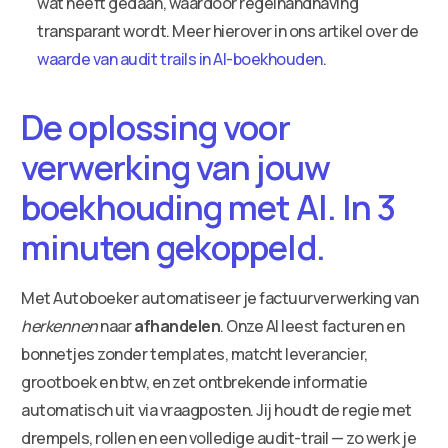
wat heeft gedaan, waardoor regelhandhaving
transparant wordt. Meer hierover in ons artikel over de
waarde van audit trails in AI-boekhouden
.
De oplossing voor
verwerking van jouw
boekhouding met AI. In 3
minuten gekoppeld.
Met Autoboeker automatiseer je factuurverwerking van
herkennen
naar
afhandelen
. Onze AI leest facturen en
bonnetjes zonder templates, matcht leverancier,
grootboek en btw, en zet ontbrekende informatie
automatisch uit via vraagposten. Jij houdt de regie met
drempels, rollen en een volledige audit-trail — zo werk je