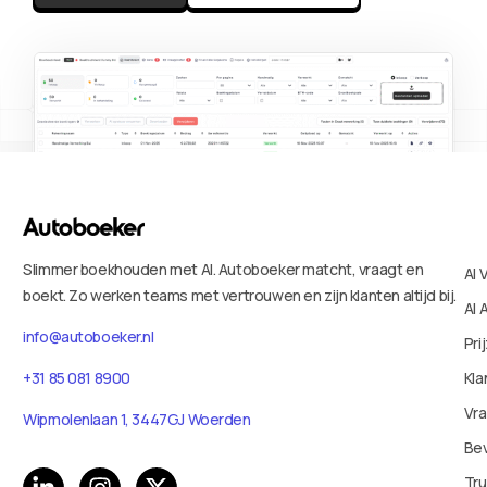
Slimmer boekhouden met AI. Autoboeker matcht, vraagt en
AI 
boekt. Zo werken teams met vertrouwen en zijn klanten altijd bij.
AI 
info@autoboeker.nl
Pri
Kla
+31 85 081 8900
Vr
Wipmolenlaan 1, 3447GJ Woerden
Bev
Tru