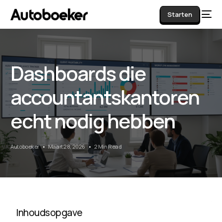
Starten
Dashboards die
AI
accountantskantoren
echt nodig hebben
Autoboeker
Maart 28, 2026
2 Min Read
Inhoudsopgave