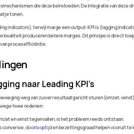
ngsmechanismen die deze beïnvloeden. De integratie van deze d
aatje tonen.
ading indicators), terwijl marge een output-KPI is (lagging indic
e kwaliteit produceren betere marges. Dit principe is direct t
 van procesefficiëntie.
lingen
ging naar Leading KPI’s
 beweging weg van zuiver resultaatgericht sturen (omzet, wins
anwege twee redenen:
mzet en winst tegenvallen, is het probleem reeds ontstaan.
s conversie,
doorlooptijd
en bezettingsgraad helpen vooruit te k