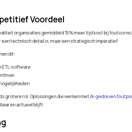
petitief Voordeel
iteit organisaties gemiddeld 15% meer tijd kost bij foutcorrec
een technisch detail is, maar een strategisch imperatief.
en dit:
n ETL-software
oritmen
 mogelijkheden
ds grotere rol. Oplossingen die werken met
AI-gedreven foutpr
ar en actueel blijft.
ng