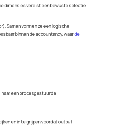
rie dimensies vereist een bewuste selectie
ator). Samen vormen ze een logische
oepasbaar binnen de accountancy, waar
de
t) naar een procesgestuurde
ijken en in te grijpen voordat output