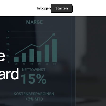
Inloggen
Starten
unctie Matrix
e
gelijk alle pakketten en mogelijkheden
or documenten verzamelen en facturen
ard
werken tot controleren, boeken, bank
ching & klant dashboard.