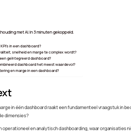
houding met AI. In 3 minuten gekoppeld.
g KPI’s in een dashboard?
liteit, snelheid en marge te complex wordt?
r een geïntegreerd dashboard?
gecombineerd dashboard het meest waardevol?
tering en marge in een dashboard?
ext
marge in één dashboard raakt een fundamenteel vraagstuk in bed
de dimensies?
an operationeel en analytisch dashboarding, waar organisaties ni