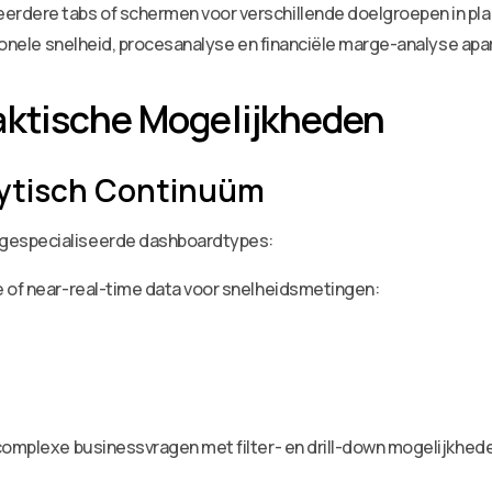
dere tabs of schermen voor verschillende doelgroepen in plaats 
tionele snelheid, procesanalyse en financiële marge-analyse apar
aktische Mogelijkheden
lytisch Continuüm
gespecialiseerde dashboardtypes:
e of near-real-time data voor snelheidsmetingen:
complexe businessvragen met filter- en drill-down mogelijkhed