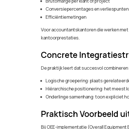
Brutomarge per klant of project
Conversiepercentages en verliespunten
Efficiëntiemetingen
Voor accountantskantoren die werken met
kantoorprestaties.
Concrete Integratiest
De praktijk leert dat succesvol combineren
Logische groepering: plaats gerelateerde K
Hiërarchische positionering: het meest kr
Onderlinge samenhang: toon expliciet hoe
Praktisch Voorbeeld ui
Bij OEE-implementatie (Overall Equipment E