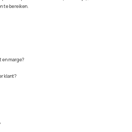
n te bereiken.
it en marge?
r klant?
?