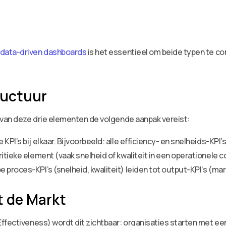
data-driven dashboards
is het essentieel om beide typen te co
ructuur
 van deze drie elementen de volgende aanpak vereist:
PI’s bij elkaar. Bijvoorbeeld: alle efficiency- en snelheids-KPI’s
itieke element (vaak snelheid of kwaliteit in een operationele c
 proces-KPI’s (snelheid, kwaliteit) leiden tot output-KPI’s (mar
t de Markt
ffectiveness) wordt dit zichtbaar: organisaties starten met een