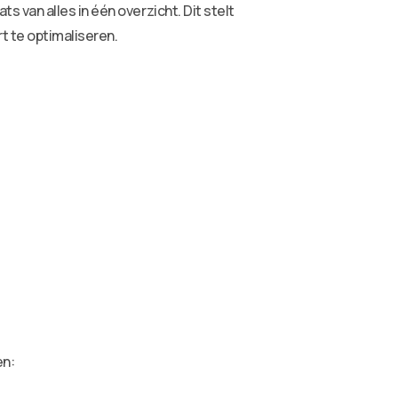
van alles in één overzicht. Dit stelt
t te optimaliseren.
en: