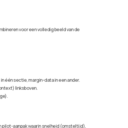
mbineren voor een volledig beeld van de
 in één sectie, margin-data in een ander.
ontext) linksboven.
ge).
 pilot-aanpak waarin snelheid (omsteltijd),