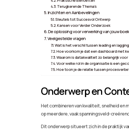
Praktische Behoeften
Terugkerende Thema’s
Inzichten en Aanbevelingen
Sleutels tot Succesvol Ontwerp
Kansen voor Verder Onderzoek
De oplossing voor verwerking van jouw boek
Veelgestelde vragen
Wat is het verschil tussen leading en laggin
Hoe voorkom je dat een dashboard met kwa
Waarom is datakwaliteit zo belangrijk voo
Voor welke rol in de organisatie is een 
Hoe toon je de relatie tussen procesverbe
Onderwerp en Cont
Het combineren van kwaliteit, snelheid en 
op meerdere, vaak spanningsveld-creëren
Dit onderwerp situeert zich in de praktijk v