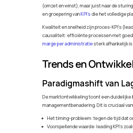
(omzet en winst), maar juist naar de sturi
en groepering van
KPI’s
die het volledige pl
Kwaliteit en snelheid zijn proces-KPI’s (le
causaliteit: efficiënte processen met goed
marge per administratie
sterk afhankelijk is
Trends en Ontwikke
Paradigmashift van Lag
De marktontwikkeling toont een duidelijke
managementbenadering. Dit is cruciaal v
Het timing-probleem: tegen de tijd dat o
Voorspellende waarde: leading KPI’s zoal