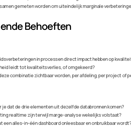
y samen gemeten worden om uiteindelijk marginale verbeteringe
gende Behoeften
heidsverbeteringen in processen direct impact hebben op kwalite
eid leidt tot kwaliteitsverlies, of omgekeerd?
deze combinatie zichtbaar worden, per afdeling, per project of pe
r je dat de drie elementen uit dezelfde databronnen komen?
ng realtime zijn terwijl marge-analyse wekelijks volstaat?
t een alles-in-één dashboard onleesbaar en onbruikbaar wordt