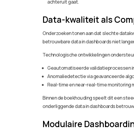
achteruit gaat.
Data-kwaliteit als Com
Onderzoeken tonen aan dat slechte datakwal
betrouwbare data in dashboards niet langer 
Technologische ontwikkelingen ondersteun
Geautomatiseerde validatieprocessen i
Anomaliedetectie via geavanceerde alg
Real-time en near-real-time monitoring
Binnen de boekhouding speelt dit een stee
onderliggende data in dashboards betrouwba
Modulaire Dashboardi