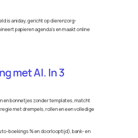
d is aniday, gericht op dierenzorg-
mineert papieren agenda’s en maakt online
g met AI. In 3
ren en bonnetjes zonder templates, matcht
 regie met drempels, rollen en een volledige
auto-boekings % en doorlooptijd), bank- en