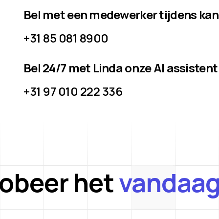
Bel met een medewerker tijdens ka
+31 85 081 8900
Bel 24/7 met Linda onze AI assistent
+31 97 010 222 336
robeer het
vandaag