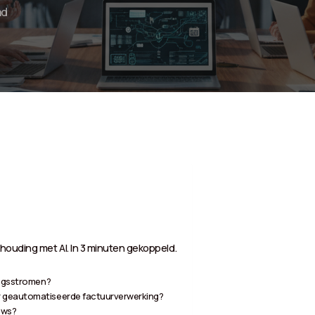
ad
houding met AI. In 3 minuten gekoppeld.
ingsstromen?
r geautomatiseerde factuurverwerking?
ows?