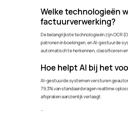
Welke technologieën w
factuurverwerking?
De belangrijkste technologieën zijn OCR (O
patronen in boekingen, en AI-gestuurde s
automatisch te herkennen, classificeren e
Hoe helpt AI bij het 
AI-gestuurde systemen versturen geautoma
79,3% van standaardvragen realtime oploss
afspraken aanzienlijk verlaagt.
…