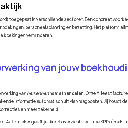
aktijk
dt toegepast in verschillende sectoren. Een concreet voorbeel
r boekingen, personeelsplanning en bezetting. Het platform eli
ele boekingen verminderen.
erwerking van jouw boekhoudin
erwerking van
herkennen
naar
afhandelen
. Onze AI leest factu
ekende informatie automatisch uit via vraagposten. Jij houdt de
 correcties en meer zekerheid.
ld. Autoboeker geeft je direct overzicht: realtime KPI’s (zoals 