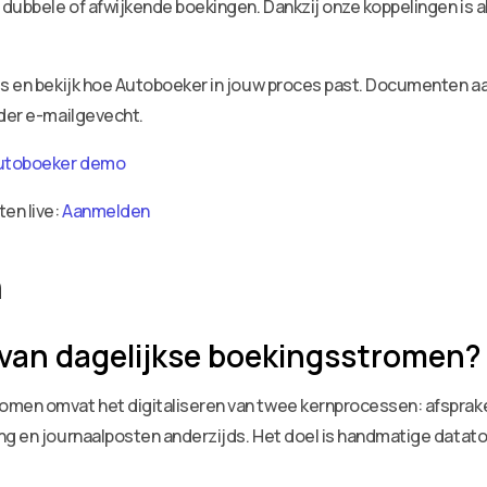
dubbele of afwijkende boekingen. Dankzij onze koppelingen is a
ies en bekijk hoe Autoboeker in jouw proces past. Documenten 
nder e-mailgevecht.
utoboeker demo
ten live:
Aanmelden
n
 van dagelijkse boekingsstromen?
omen omvat het digitaliseren van twee kernprocessen: afsprake
ng en journaalposten anderzijds. Het doel is handmatige datat