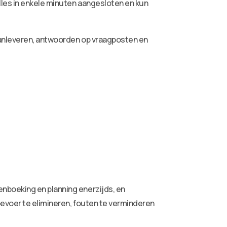
lles in enkele minuten aangesloten en kun
aanleveren, antwoorden op vraagposten en
nboeking en planning enerzijds, en
oevoer te elimineren, fouten te verminderen