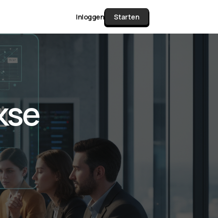
Inloggen
Starten
unctie Matrix
kse
gelijk alle pakketten en mogelijkheden
or documenten verzamelen en facturen
werken tot controleren, boeken, bank
ching & klant dashboard.