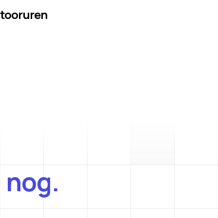
ntooruren
 nog.