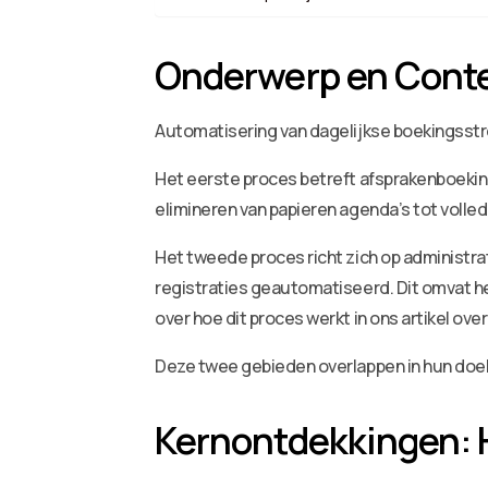
Onderwerp en Cont
Automatisering van dagelijkse boekingsstro
Het eerste proces betreft afsprakenboeking
elimineren van papieren agenda’s tot volled
Het tweede proces richt zich op administr
registraties geautomatiseerd. Dit omvat h
over hoe dit proces werkt in ons artikel ove
Deze twee gebieden overlappen in hun doel
Kernontdekkingen: 