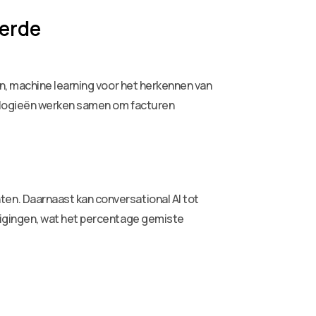
erde
n, machine learning voor het herkennen van
ologieën werken samen om facturen
n. Daarnaast kan conversational AI tot
igingen, wat het percentage gemiste