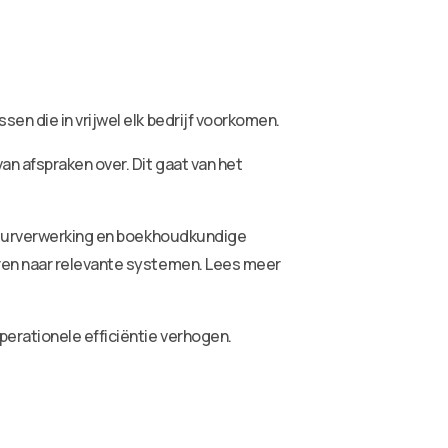
n die in vrijwel elk bedrijf voorkomen.
n afspraken over. Dit gaat van het
ctuurverwerking en boekhoudkundige
ren naar relevante systemen. Lees meer
erationele efficiëntie verhogen.