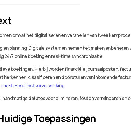
ext
men omvat het digitaliseren en versnellen van twee kernprocesse
 en planning. Digitale systemen nemen het maken en beheren va
ig 24/7 online boeking en real-time synchronisatie.
atieve boekingen. Hierbij worden financiële journaalposten, fa
et herkennen, classificeren en doorsturen van inkomende factu
r
end-to-end factuurverwerking
.
: handmatige datatoevoer elimineren, fouten verminderen en op
Huidige Toepassingen