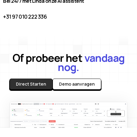
Bel 24/7 met Linda onze AI assistent
+31 97 010 222 336
Of probeer het
vandaag
nog.
Direct Starten
Demo aanvragen