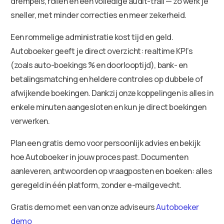
drempels, rollen en een volledige audit-trail — zo werk je
sneller, met minder correcties en meer zekerheid.
Een rommelige administratie kost tijd en geld.
Autoboeker geeft je direct overzicht: realtime KPI’s
(zoals auto-boekings % en doorlooptijd), bank- en
betalingsmatching en heldere controles op dubbele of
afwijkende boekingen. Dankzij onze koppelingen is alles in
enkele minuten aangesloten en kun je direct boekingen
verwerken.
Plan een gratis demo voor persoonlijk advies en bekijk
hoe Autoboeker in jouw proces past. Documenten
aanleveren, antwoorden op vraagposten en boeken: alles
geregeld in één platform, zonder e-mailgevecht.
Gratis demo met een van onze adviseurs
Autoboeker
demo