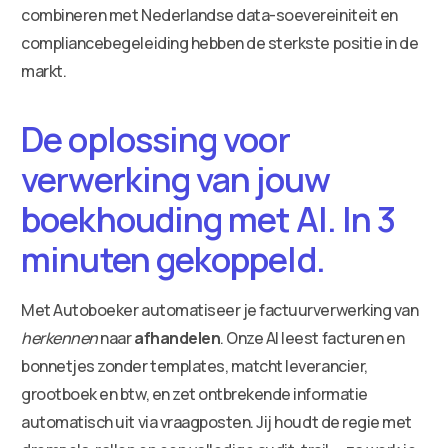
combineren met Nederlandse data-soevereiniteit en
compliancebegeleiding hebben de sterkste positie in de
markt.
De oplossing voor
verwerking van jouw
boekhouding met AI. In 3
minuten gekoppeld.
Met Autoboeker automatiseer je factuurverwerking van
herkennen
naar
afhandelen
. Onze AI leest facturen en
bonnetjes zonder templates, matcht leverancier,
grootboek en btw, en zet ontbrekende informatie
automatisch uit via vraagposten. Jij houdt de regie met