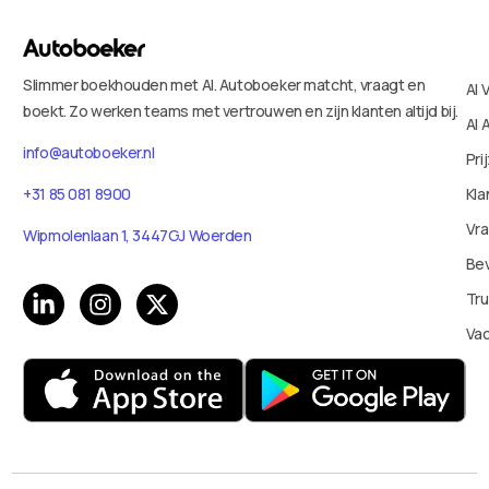
Slimmer boekhouden met AI. Autoboeker matcht, vraagt en
AI 
boekt. Zo werken teams met vertrouwen en zijn klanten altijd bij.
AI 
info@autoboeker.nl
Pri
+31 85 081 8900
Kla
Vr
Wipmolenlaan 1, 3447GJ Woerden
Bev
Tru
Va