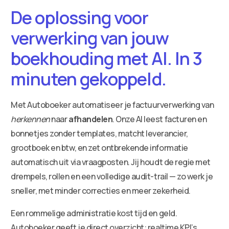
De oplossing voor
verwerking van jouw
boekhouding met AI. In 3
minuten gekoppeld.
Met Autoboeker automatiseer je factuurverwerking van
herkennen
naar
afhandelen
. Onze AI leest facturen en
bonnetjes zonder templates, matcht leverancier,
grootboek en btw, en zet ontbrekende informatie
automatisch uit via vraagposten. Jij houdt de regie met
drempels, rollen en een volledige audit-trail — zo werk je
sneller, met minder correcties en meer zekerheid.
Een rommelige administratie kost tijd en geld.
Autoboeker geeft je direct overzicht: realtime KPI’s