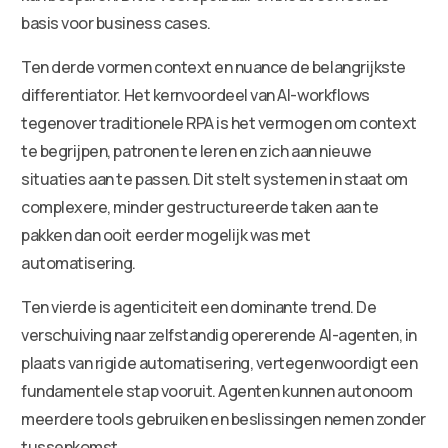
basis voor business cases.
Ten derde vormen context en nuance de belangrijkste
differentiator. Het kernvoordeel van AI-workflows
tegenover traditionele RPA is het vermogen om context
te begrijpen, patronen te leren en zich aan nieuwe
situaties aan te passen. Dit stelt systemen in staat om
complexere, minder gestructureerde taken aan te
pakken dan ooit eerder mogelijk was met
automatisering.
Ten vierde is agenticiteit een dominante trend. De
verschuiving naar zelfstandig opererende AI-agenten, in
plaats van rigide automatisering, vertegenwoordigt een
fundamentele stap vooruit. Agenten kunnen autonoom
meerdere tools gebruiken en beslissingen nemen zonder
tussenkomst.