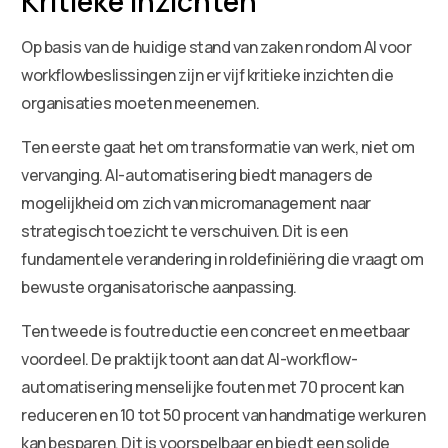
Kritieke inzichten
Op basis van de huidige stand van zaken rondom AI voor
workflowbeslissingen zijn er vijf kritieke inzichten die
organisaties moeten meenemen.
Ten eerste gaat het om transformatie van werk, niet om
vervanging. AI-automatisering biedt managers de
mogelijkheid om zich van micromanagement naar
strategisch toezicht te verschuiven. Dit is een
fundamentele verandering in roldefiniëring die vraagt om
bewuste organisatorische aanpassing.
Ten tweede is foutreductie een concreet en meetbaar
voordeel. De praktijk toont aan dat AI-workflow-
automatisering menselijke fouten met 70 procent kan
reduceren en 10 tot 50 procent van handmatige werkuren
kan besparen. Dit is voorspelbaar en biedt een solide