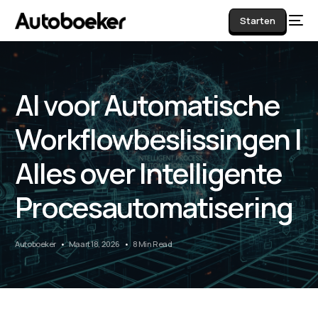
Starten
AI voor Automatische
AI
Workflowbeslissingen |
Alles over Intelligente
Procesautomatisering
Autoboeker
Maart 18, 2026
8 Min Read