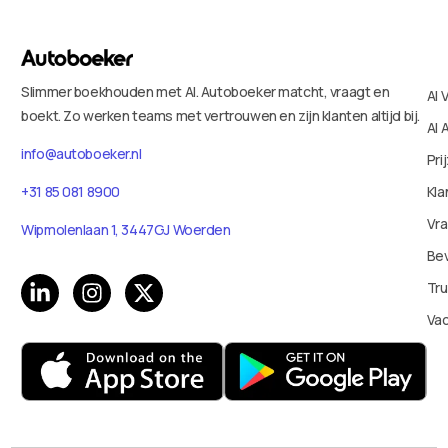
Slimmer boekhouden met AI. Autoboeker matcht, vraagt en
AI 
boekt. Zo werken teams met vertrouwen en zijn klanten altijd bij.
AI 
info@autoboeker.nl
Pri
+31 85 081 8900
Kla
Vr
Wipmolenlaan 1, 3447GJ Woerden
Bev
Tru
Va