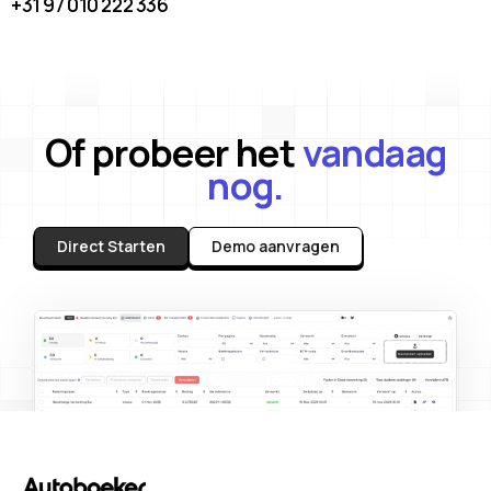
+31 97 010 222 336
Of probeer het
vandaag
nog.
Direct Starten
Demo aanvragen