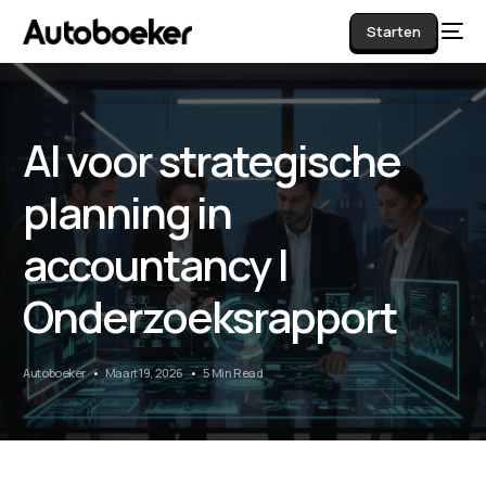
Starten
AI voor strategische
AI
planning in
accountancy |
Onderzoeksrapport
Autoboeker
Maart 19, 2026
5 Min Read