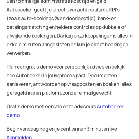
Een rommelige administratie kost tijd en geld.
Autoboeker geeft je direct overzicht: realtime KPI’s
(zoals auto-boekings % en doorlooptijd), bank- en
betalingsmatching en heldere controles op dubbele of
afwijkende boekingen. Dankzij onze koppelingen is alles in
enkele minuten aangesloten en kun je direct boekingen
verwerken.
Plan een gratis demo voor persoonlijk advies en bekijk
hoe Autoboeker in jouw proces past. Documenten
aanleveren, antwoorden op vraagposten en boeken: alles
geregeld in één platform, zonder e-mailgevecht.
Gratis demo met een van onze adviseurs
Autoboeker
demo
Begin vandaag nog en je bent binnen 3 minuten live:
Aanmelden