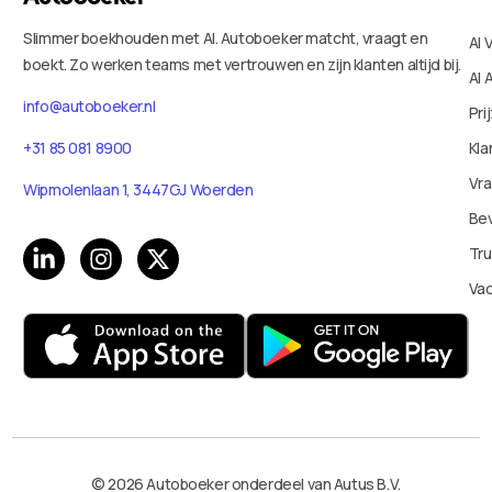
Slimmer boekhouden met AI. Autoboeker matcht, vraagt en
AI 
boekt. Zo werken teams met vertrouwen en zijn klanten altijd bij.
AI 
info@autoboeker.nl
Pri
Kla
+31 85 081 8900
Vr
Wipmolenlaan 1, 3447GJ Woerden
Bev
Tru
Va
© 2026 Autoboeker onderdeel van Autus B.V.