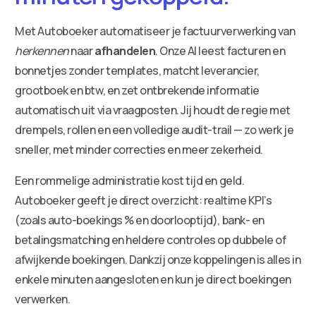
Met Autoboeker automatiseer je factuurverwerking van
herkennen
naar
afhandelen
. Onze AI leest facturen en
bonnetjes zonder templates, matcht leverancier,
grootboek en btw, en zet ontbrekende informatie
automatisch uit via vraagposten. Jij houdt de regie met
drempels, rollen en een volledige audit-trail — zo werk je
sneller, met minder correcties en meer zekerheid.
Een rommelige administratie kost tijd en geld.
Autoboeker geeft je direct overzicht: realtime KPI’s
(zoals auto-boekings % en doorlooptijd), bank- en
betalingsmatching en heldere controles op dubbele of
afwijkende boekingen. Dankzij onze koppelingen is alles in
enkele minuten aangesloten en kun je direct boekingen
verwerken.