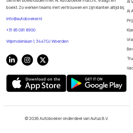
Slimmer boekhouden met AI. Autoboeker matcht, vraagt en
AI 
boekt. Zo werken teams met vertrouwen en zijn klanten altijd bij.
AI 
info@autoboeker.nl
Pri
+31 85 081 8900
Kla
Vr
Wipmolenlaan 1, 3447GJ Woerden
Bev
Tru
Va
© 2026 Autoboeker onderdeel van Autus B.V.