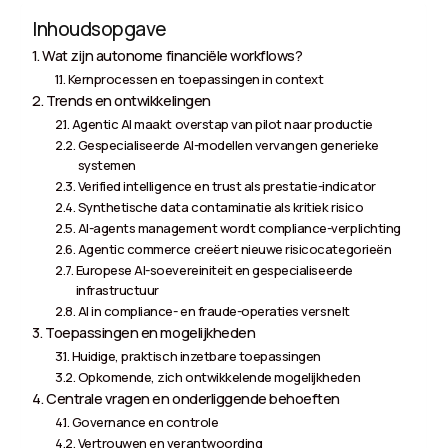
Inhoudsopgave
Wat zijn autonome financiële workflows?
Kernprocessen en toepassingen in context
Trends en ontwikkelingen
Agentic AI maakt overstap van pilot naar productie
Gespecialiseerde AI-modellen vervangen generieke
systemen
Verified intelligence en trust als prestatie-indicator
Synthetische data contaminatie als kritiek risico
AI-agents management wordt compliance-verplichting
Agentic commerce creëert nieuwe risicocategorieën
Europese AI-soevereiniteit en gespecialiseerde
infrastructuur
AI in compliance- en fraude-operaties versnelt
Toepassingen en mogelijkheden
Huidige, praktisch inzetbare toepassingen
Opkomende, zich ontwikkelende mogelijkheden
Centrale vragen en onderliggende behoeften
Governance en controle
Vertrouwen en verantwoording