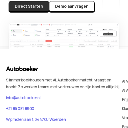
Direct Starten
Demo aanvragen
Slimmer boekhouden met AI. Autoboeker matcht, vraagt en
AI 
boekt. Zo werken teams met vertrouwen en zijn klanten altijd bij.
AI 
info@autoboeker.nl
Pri
Kla
+31 85 081 8900
Vr
Wipmolenlaan 1, 3447GJ Woerden
Bev