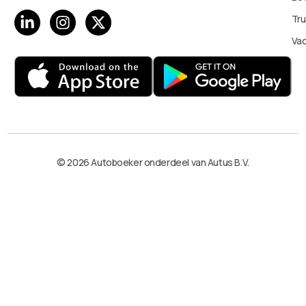
Tru
Va
© 2026 Autoboeker onderdeel van Autus B.V.