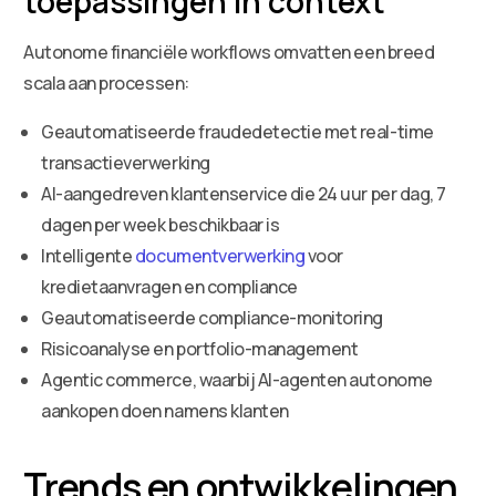
toepassingen in context
Autonome financiële workflows omvatten een breed
scala aan processen:
Geautomatiseerde fraudedetectie met real-time
transactieverwerking
AI-aangedreven klantenservice die 24 uur per dag, 7
dagen per week beschikbaar is
Intelligente
documentverwerking
voor
kredietaanvragen en compliance
Geautomatiseerde compliance-monitoring
Risicoanalyse en portfolio-management
Agentic commerce, waarbij AI-agenten autonome
aankopen doen namens klanten
Trends en ontwikkelingen