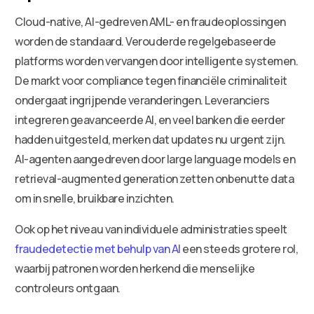
Cloud-native, AI-gedreven AML- en fraudeoplossingen
worden de standaard. Verouderde regelgebaseerde
platforms worden vervangen door intelligente systemen.
De markt voor compliance tegen financiële criminaliteit
ondergaat ingrijpende veranderingen. Leveranciers
integreren geavanceerde AI, en veel banken die eerder
hadden uitgesteld, merken dat updates nu urgent zijn.
AI-agenten aangedreven door large language models en
retrieval-augmented generation zetten onbenutte data
om in snelle, bruikbare inzichten.
Ook op het niveau van individuele administraties speelt
fraudedetectie met behulp van AI
een steeds grotere rol,
waarbij patronen worden herkend die menselijke
controleurs ontgaan.