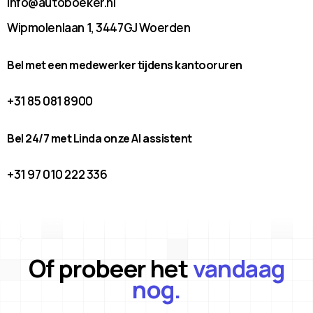
info@autoboeker.nl
Wipmolenlaan 1, 3447GJ Woerden
Bel met een medewerker tijdens kantooruren
+31 85 081 8900
Bel 24/7 met Linda onze AI assistent
+31 97 010 222 336
Of probeer het
vandaag
nog.