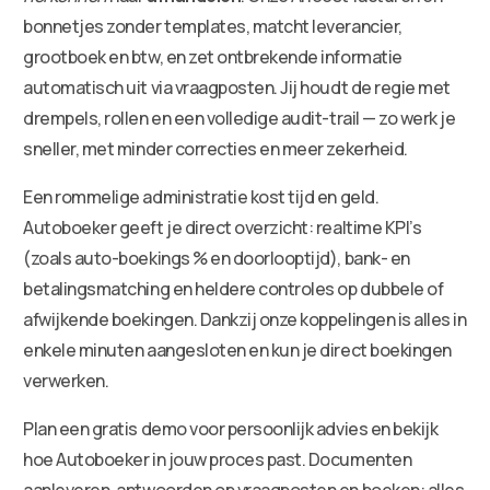
bonnetjes zonder templates, matcht leverancier,
grootboek en btw, en zet ontbrekende informatie
automatisch uit via vraagposten. Jij houdt de regie met
drempels, rollen en een volledige audit-trail — zo werk je
sneller, met minder correcties en meer zekerheid.
Een rommelige administratie kost tijd en geld.
Autoboeker geeft je direct overzicht: realtime KPI’s
(zoals auto-boekings % en doorlooptijd), bank- en
betalingsmatching en heldere controles op dubbele of
afwijkende boekingen. Dankzij onze koppelingen is alles in
enkele minuten aangesloten en kun je direct boekingen
verwerken.
Plan een gratis demo voor persoonlijk advies en bekijk
hoe Autoboeker in jouw proces past. Documenten
aanleveren, antwoorden op vraagposten en boeken: alles