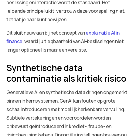
beslissing en interactie wordt de standaard. Het
leidende principe luidt: vertrouw deze voorspelling niet,
totdat je haar kunt bewijzen.
Dit sluit nauw aan bij het concept van
explainable AI in
finance
, waarbij uitlegbaarheid van AI-beslissingen niet
langer optioneel is maar een vereiste.
Synthetische data
contaminatie als kritiek risico
Generatieve AI en synthetische data dringen ongemerkt
binnen in kernsystemen. GenAI kan fouten op grote
schaal introduceren met moeilijk herkenbare vervuiling.
Subtiele vertekeningen en vooroordelen worden
onbewust geïntroduceerd in krediet-, fraude- en
risicobeslisingketens. Financiële instellingen bouwen nu