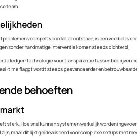
nce team.
elijkheden
tief problemen voorspelt voordat ze ontstaan, is een veelbeloven
gen zonder handmatige interventie komen steeds dichterbij.
ueerde ledger-technologie voor transparantie tussen bedrijven
real-time flaggt wordt steeds geavanceerder en betrouwbaarde
gende behoeften
 markt
eeft sterk. Hoe snel kunnen systemen werkelijk worden ingevo
d zijn, maar dit lijkt geïdealiseerd voor complexe setups met 