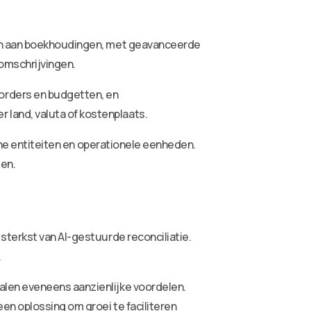
ten aan boekhoudingen, met geavanceerde
komschrijvingen.
orders en budgetten, en
land, valuta of kostenplaats.
sche entiteiten en operationele eenheden.
en.
sterkst van AI-gestuurde reconciliatie.
.
alen eveneens aanzienlijke voordelen.
en oplossing om groei te faciliteren