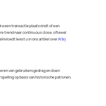
a een transactie plaatsvindt of een
re trend naar continuous close, oftewel
ïnvloedt leest u in ons artikel over
AI bij
leren van gebruikersgedrag en doen
pelling op basis van historische patronen,