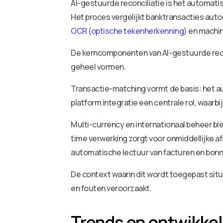
AI-gestuurde reconciliatie is het automat
Het proces vergelijkt banktransacties au
OCR (optische tekenherkenning)
en machin
De kerncomponenten van AI-gestuurde reco
geheel vormen.
Transactie-matching vormt de basis: het a
platform integratie een centrale rol, waa
Multi-currency en internationaal beheer bi
time verwerking zorgt voor onmiddellijke a
automatische lectuur van facturen en bonn
De context waarin dit wordt toegepast situ
en fouten veroorzaakt.
Trends en ontwikke