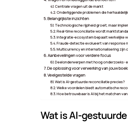
Centrale vragen uit de markt
Onderliggende problemen die herhaaldelij
Belangrijkste inzichten
Technologische rijpheid groeit, maar implem
Real-time reconciliatie wordt marktstand
Integratie-ecosystem bepaalt werkelijke 
Fraude-detectie evolueert van response n
Multicurrency en internationalisering zijn 
Aanbevelingen voor verdere focus
Deelonderwerpen met hoog onderzoeks- en
De oplossing voor verwerking van jouw boekh
Veelgestelde vragen
Wat is AI-gestuurde reconciliatie precies?
Welke voordelen biedt automatische reco
Hoe betrouwbaar is AI bij het matchen van
Wat is AI-gestuurde