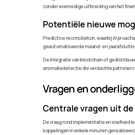
zonder evenredige uitbreiding van het fina
Potentiële nieuwe mog
Predictive reconciliation, waarbij AI proac
geautomatiseerde maand- en jaarafsluitin
De integratie van blockchain of gedistrib
anomaliedetectie die verdachte patronen 
Vragen en onderlig
Centrale vragen uit de
De vraag rond implementatie en snelheid l
koppelingen in enkele minuten gerealiseer