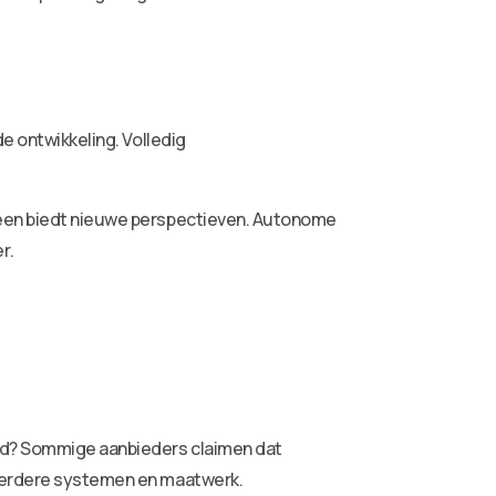
de ontwikkeling. Volledig
 heen biedt nieuwe perspectieven. Autonome
r.
erd? Sommige aanbieders claimen dat
meerdere systemen en maatwerk.