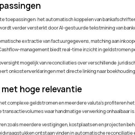
epassingen
ecte toepassingen: het automatisch koppelen van bankafschrif
 wordt verder versterkt door AI-gestuurde tekstmining van ban
matische extractie van factuurgegevens, matching aan inkoop
hflow-management biedt real-time inzicht in geldstromen per 
 oversight mogelijk van reconciliaties over verschillende juridi
rt onkostenverklaringen met directe linking naar boekhouding
 met hoge relevantie
 met complexe geldstromen en meerdere valuta’s profiteren het 
e transactievolumes waar handmatige verwerking onhaalbaar is
en zoals meerdere vestigingen, kostplaatsen en projecten beh
dvraagstukken ontstaan vinden in automatische reconciliatie e