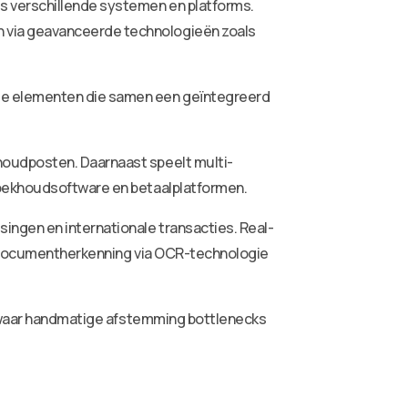
s verschillende systemen en platforms.
 via geavanceerde technologieën zoals
ele elementen die samen een geïntegreerd
houdposten. Daarnaast speelt multi-
boekhoudsoftware en betaalplatformen.
ingen en internationale transacties. Real-
kt documentherkenning via OCR-technologie
waar handmatige afstemming bottlenecks