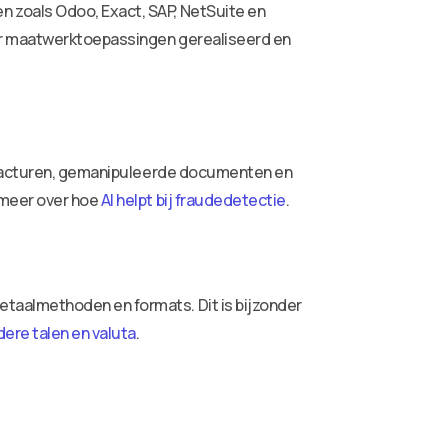
 zoals Odoo, Exact, SAP, NetSuite en
or maatwerktoepassingen gerealiseerd en
e facturen, gemanipuleerde documenten en
 meer over hoe
AI helpt bij fraudedetectie
.
taalmethoden en formats. Dit is bijzonder
ere talen en valuta
.