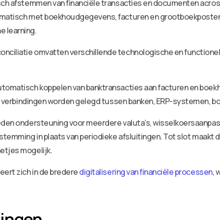
isch afstemmen van financiële transacties en documenten acros
tomatisch met boekhoudgegevens, facturen en grootboekposten
e learning.
nciliatie omvatten verschillende technologische en function
utomatisch koppelen van banktransacties aan facturen en boek
rbij verbindingen worden gelegd tussen banken, ERP-systemen, 
eden ondersteuning voor meerdere valuta’s, wisselkoersaanpass
fstemming in plaats van periodieke afsluitingen. Tot slot maa
etjes mogelijk.
eert zich in de bredere
digitalisering van financiële processen
, 
lingen