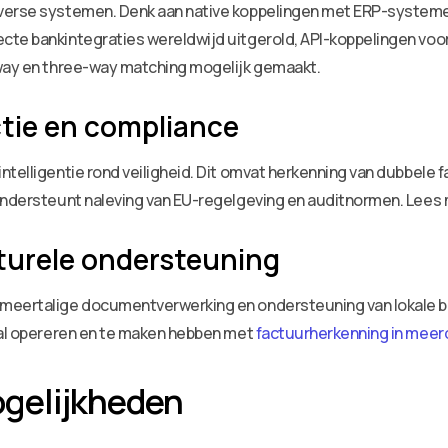
verse systemen. Denk aan native koppelingen met ERP-systemen
cte bankintegraties wereldwijd uitgerold, API-koppelingen vo
-way en three-way matching mogelijk gemaakt.
tie en compliance
intelligentie rond veiligheid. Dit omvat herkenning van dubbel
 ondersteunt naleving van EU-regelgeving en auditnormen. Lees
lturele ondersteuning
meertalige documentverwerking en ondersteuning van lokale be
naal opereren en te maken hebben met
factuurherkenning in meerd
gelijkheden