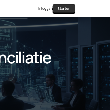
Inloggen
Starten
unctie Matrix
ciliatie
gelijk alle pakketten en mogelijkheden
or documenten verzamelen en facturen
werken tot controleren, boeken, bank
ching & klant dashboard.