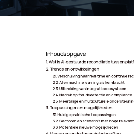
Inhoudsopgave
Wat is AI-gestuurde reconciliatie tussen pla
Trends en ontwikkelingen
Verschuiving naar real-time en continue rec
AI en machine learning als kernkracht
Uitbreiding van integratieecosysteem
Nadruk op fraudedetectie en compliance
Meertalige en multiculturele ondersteunin
Toepassingen en mogelijkheden
Huidige praktische toepassingen
Sectoren en scenario’s met hoge relevant
Potentiële nieuwe mogelijkheden
Vragen en onderliggende behoeften