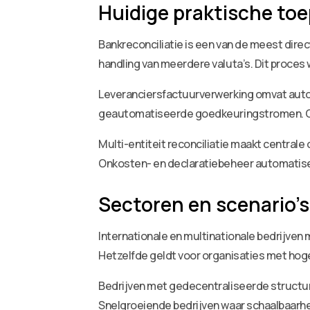
Huidige praktische to
Bankreconciliatie is een van de meest dir
handling van meerdere valuta’s. Dit proces
Leveranciersfactuurverwerking omvat auto
geautomatiseerde goedkeuringstromen. Cas
Multi-entiteit reconciliatie maakt centrale
Onkosten- en declaratiebeheer automatisee
Sectoren en scenario’s
Internationale en multinationale bedrijven
Hetzelfde geldt voor organisaties met hog
Bedrijven met gedecentraliseerde structur
Snelgroeiende bedrijven waar schaalbaarhei