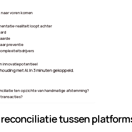
k naar voren komen
entatie-realiteit loopt achter
aard
waarde
aar preventie
complexiteitsdrijvers
 innovatiepotentieel
ouding met AI. In 3 minuten gekoppeld.
nciliatie ten opzichte van handmatige afstemming?
 transacties?
 reconciliatie tussen platform