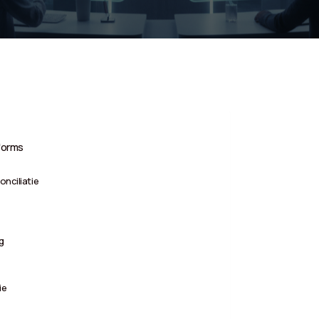
tforms
onciliatie
g
ie