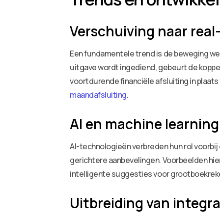
Verschuiving naar real
Een fundamentele trend is de beweging weg
uitgave wordt ingediend, gebeurt de koppel
voortdurende financiële afsluiting in plaats
maandafsluiting
.
AI en machine learning
AI-technologieën verbreden hun rol voorbi
gerichtere aanbevelingen. Voorbeelden hier
intelligente suggesties voor grootboekreke
Uitbreiding van integ