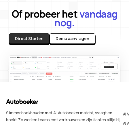
Of probeer het
vandaag
nog.
Direct Starten
Demo aanvragen
Slimmer boekhouden met AI. Autoboeker matcht, vraagt en
AI 
boekt. Zo werken teams met vertrouwen en zijn klanten altijd bij.
AI 