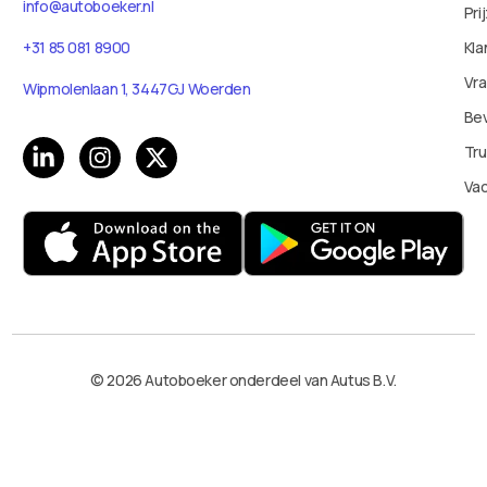
info@autoboeker.nl
Pri
Kla
+31 85 081 8900
Vr
Wipmolenlaan 1, 3447GJ Woerden
Bev
Tru
Va
© 2026 Autoboeker onderdeel van Autus B.V.