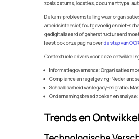
zoals datums, locaties, documenttype, au
De kern-probleemstelling waar organisati
arbeidsintensief, foutgevoelig en niet-sch
gedigitaliseerd of geherstructureerd moe
leest ook onze pagina over
de stap van OC
Contextuele drivers voor deze ontwikkeling
Informatiegovernance: Organisaties moe
Compliance en regelgeving: Nederlandse
Schaalbaarheid van legacy-migratie: M
Ondernemingsbreed zoeken en analyse: 
Trends en Ontwikke
Technologische Versc