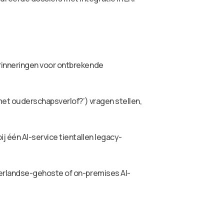
rinneringen voor ontbrekende
met ouderschapsverlof?’) vragen stellen,
 één AI-service tientallen legacy-
erlandse-gehoste of on-premises AI-