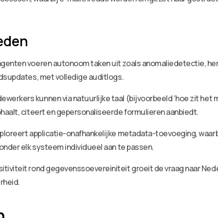
eden
agenten voeren autonoom taken uit zoals anomaliedetectie, he
dsupdates, met volledige auditlogs.
rkers kunnen via natuurlijke taal (bijvoorbeeld ‘hoe zit het 
aalt, citeert en gepersonaliseerde formulieren aanbiedt.
loreert applicatie-onafhankelijke metadata-toevoeging, waarbij
onder elk systeem individueel aan te passen.
iviteit rond gegevenssoevereiniteit groeit de vraag naar Ned
rheid.
n