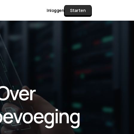
Inloggen
Starten
unctie Matrix
gelijk alle pakketten en mogelijkheden
or documenten verzamelen en facturen
Over
werken tot controleren, boeken, bank
ching & klant dashboard.
oevoeging