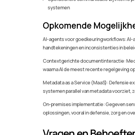
systemen
Opkomende Mogelijkh
AI-agents voor goedkeuringworkflows: AI-
handtekeningen en inconsistenties in belei
Contextgerichte documentinteractie: Medewe
waarna AI de meest recente regelgeving oph
Metadata as a Service (MaaS): Defensie exp
systemen parallel van metadata voorziet, z
On-premises implementatie: Gegeven sensit
oplossingen, vooral in defensie, zorg en ove
Vragen en Behoefte