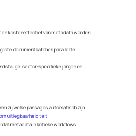
r en kosteneffectief van metadata worden
 grote documentbatches parallel te
dstalige, sector-specifieke jargon en
eren zij welke passages automatisch zijn
rom uitlegbaarheid telt
.
rdat metadata in kritieke workflows