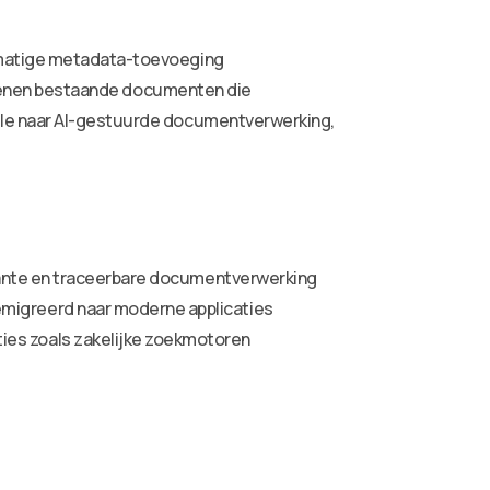
ndmatige metadata-toevoeging
iljoenen bestaande documenten die
ele naar AI-gestuurde documentverwerking,
rante en traceerbare documentverwerking
migreerd naar moderne applicaties
es zoals zakelijke zoekmotoren