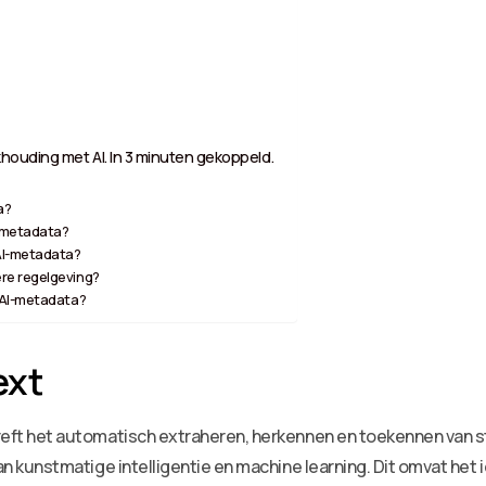
houding met AI. In 3 minuten gekoppeld.
a?
n metadata?
AI-metadata?
re regelgeving?
 AI-metadata?
ext
t het automatisch extraheren, herkennen en toekennen van s
kunstmatige intelligentie en machine learning. Dit omvat het