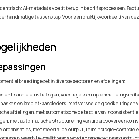
entrisch: AI-metadata voedt terug in bedrijfsprocessen. Factu
nder handmatige tussenstap. Voor een praktijkvoorbeeld van dez
gelijkheden
oepassingen
ent al breed ingezet in diverse sectoren en afdelingen:
 en financiële instellingen, voor legale compliance, terugvindba
j banken en krediet-aanbieders, met versnelde goedkeuringen 
ische afdelingen, met automatische detectie van inconsistenti
gen, met automatische structurering van arbeidsovereenkom
 organisaties, met meertalige output, terminologie-controle en
rocessen, waarbij e-mailthreads worden omgezet naar gestruct