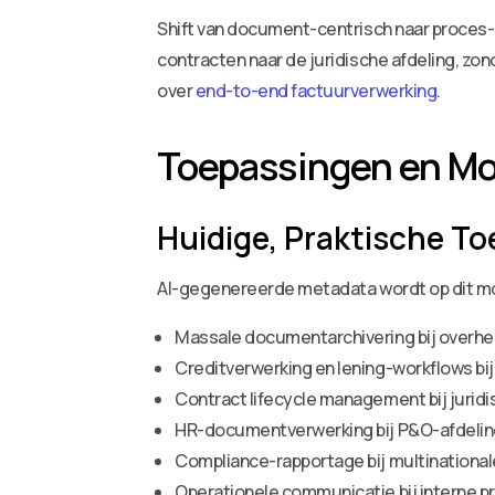
Shift van document-centrisch naar proces-c
contracten naar de juridische afdeling, zo
over
end-to-end factuurverwerking
.
Toepassingen en Mo
Huidige, Praktische T
AI-gegenereerde metadata wordt op dit mom
Massale documentarchivering bij overheid
Creditverwerking en lening-workflows bi
Contract lifecycle management bij jurid
HR-documentverwerking bij P&O-afdelin
Compliance-rapportage bij multinationale
Operationele communicatie bij interne p