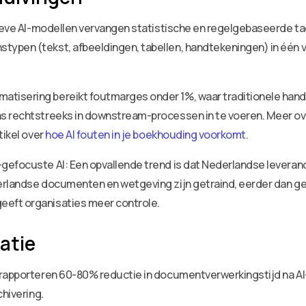
atieve AI-modellen vervangen statistische en regelgebaseerde 
ypen (tekst, afbeeldingen, tabellen, handtekeningen) in één v
tisering bereikt foutmarges onder 1%, waar traditionele hand
s rechtstreeks in downstream-processen in te voeren. Meer ove
tikel over
hoe AI fouten in je boekhouding voorkomt
.
efocuste AI: Een opvallende trend is dat Nederlandse leveranc
erlandse documenten en wetgeving zijn getraind, eerder dan gen
eft organisaties meer controle.
atie
 rapporteren 60-80% reductie in documentverwerkingstijd na AI-
chivering.