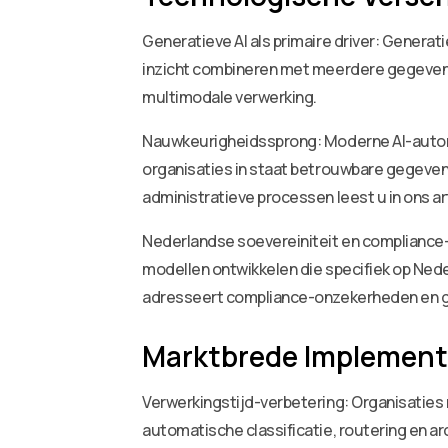
Generatieve AI als primaire driver: Gener
inzicht combineren met meerdere gegevenst
multimodale verwerking.
Nauwkeurigheidssprong: Moderne AI-automa
organisaties in staat betrouwbare gegeven
administratieve processen leest u in ons ar
Nederlandse soevereiniteit en compliance-g
modellen ontwikkelen die specifiek op Ned
adresseert compliance-onzekerheden en ge
Marktbrede Implement
Verwerkingstijd-verbetering: Organisaties
automatische classificatie, routering en ar