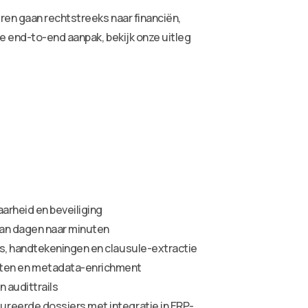
ren gaan rechtstreeks naar financiën,
e end-to-end aanpak, bekijk onze uitleg
arheid en beveiliging
van dagen naar minuten
es, handtekeningen en clausule-extractie
sten en metadata-enrichment
 audittrails
ureerde dossiers met integratie in ERP-