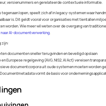
teur, versienummers en gerelateerde contextuele informatie.
es tegenaan lopen, speelt zich af in legacy-systemen waar ha
aalbaar is. Dit geldt vooral voor organisaties met tientallen m
ten worden. Wie meer wil weten over de overgang van tradition
R naar AI-documentverwerking
.
 zijn:
ten documenten sneller terugvinden en beveiligd opslaan
 en Europese regelgeving (AVG, NIS2, AI Act) vereisen transpa
assieve documentcorpora uit oude systemen moeten worden ge
Documentmetadata vormt de basis voor ondernemingsapplicati
lingen
huivingen