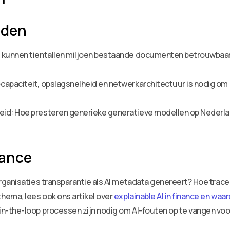
eden
e kunnen tientallen miljoen bestaande documenten betrouwbaa
capaciteit, opslagsnelheid en netwerkarchitectuur is nodig om
id: Hoe presteren generieke generatieve modellen op Nederlan
iance
organisaties transparantie als AI metadata genereert? Hoe trac
thema, lees ook ons artikel over
explainable AI in finance en waa
in-the-loop processen zijn nodig om AI-fouten op te vangen voo