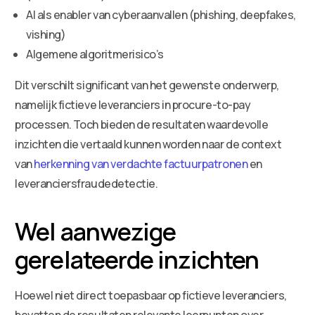
AI als enabler van cyberaanvallen (phishing, deepfakes,
vishing)
Algemene algoritmerisico’s
Dit verschilt significant van het gewenste onderwerp,
namelijk fictieve leveranciers in procure-to-pay
processen. Toch bieden de resultaten waardevolle
inzichten die vertaald kunnen worden naar de context
van
herkenning van verdachte factuurpatronen
en
leveranciersfraudedetectie.
Wel aanwezige
gerelateerde inzichten
Hoewel niet direct toepasbaar op fictieve leveranciers,
bevatten de resultaten relevante leerpunten over