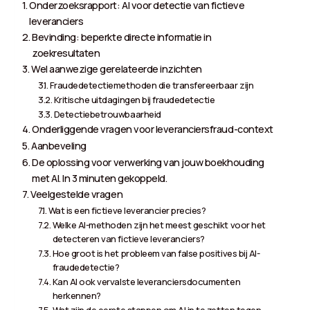
Onderzoeksrapport: AI voor detectie van fictieve
leveranciers
Bevinding: beperkte directe informatie in
zoekresultaten
Wel aanwezige gerelateerde inzichten
Fraudedetectiemethoden die transfereerbaar zijn
Kritische uitdagingen bij fraudedetectie
Detectiebetrouwbaarheid
Onderliggende vragen voor leveranciersfraud-context
Aanbeveling
De oplossing voor verwerking van jouw boekhouding
met AI. In 3 minuten gekoppeld.
Veelgestelde vragen
Wat is een fictieve leverancier precies?
Welke AI-methoden zijn het meest geschikt voor het
detecteren van fictieve leveranciers?
Hoe groot is het probleem van false positives bij AI-
fraudedetectie?
Kan AI ook vervalste leveranciersdocumenten
herkennen?
Wat zijn de eerste stappen om AI in te zetten tegen