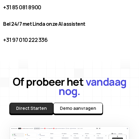
+31 85 081 8900
Bel 24/7 met Linda onze AI assistent
+31 97 010 222 336
Of probeer het
vandaag
nog.
Direct Starten
Demo aanvragen