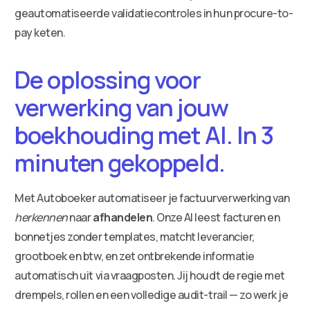
geautomatiseerde validatiecontroles in hun procure-to-
pay keten.
De oplossing voor
verwerking van jouw
boekhouding met AI. In 3
minuten gekoppeld.
Met Autoboeker automatiseer je factuurverwerking van
herkennen
naar
afhandelen
. Onze AI leest facturen en
bonnetjes zonder templates, matcht leverancier,
grootboek en btw, en zet ontbrekende informatie
automatisch uit via vraagposten. Jij houdt de regie met
drempels, rollen en een volledige audit-trail — zo werk je