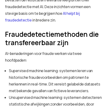
fraudedetectie met AI. Deze inzichten vormen een
stevige basis om te begrijpen hoe
AI helpt bij
fraudedetectie
in bredere zin.
Fraudedetectiemethoden die
transfereerbaar zijn
AI-benaderingen voor fraude werken via twee
hoofdpaden:
Supervised machine learning: systemen leren van
historische fraudevoorbeelden om patronen te
herkennen in real-time. Dit vereist gelabelde datasets
met bekende gevallen van fictieve leveranciers.
Unsupervised machine learning: systemen detecteren
statistische afwijkingen zonder voorbeelden, door