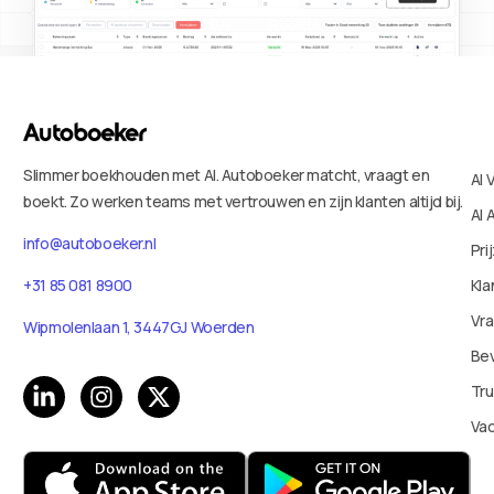
Slimmer boekhouden met AI. Autoboeker matcht, vraagt en
AI 
boekt. Zo werken teams met vertrouwen en zijn klanten altijd bij.
AI 
info@autoboeker.nl
Pri
Kla
+31 85 081 8900
Vr
Wipmolenlaan 1, 3447GJ Woerden
Bev
Tru
Va