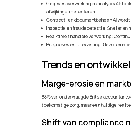
Gegevensverwerking en analyse: AI-tool
afwijkingen detecteren.
Contract- en documentbeheer: AI wordt a
Inspectie en fraudedetectie: Sneller en
Real-time financiële verwerking: Conti
Prognoses en forecasting: Geautomatisee
Trends en ontwikke
Marge-erosie en markt
88% van ondervraagde Britse accountantska
toekomstige zorg, maar een huidige realitei
Shift van compliance n