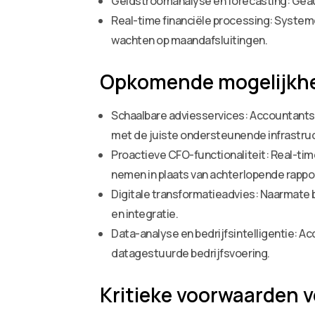
Geldstroomanalyse en forecasting: Geau
Real-time financiële processing: Systeme
wachten op maandafsluitingen.
Opkomende mogelijkh
Schaalbare adviesservices: Accountants 
met de juiste ondersteunende infrastruc
Proactieve CFO-functionaliteit: Real-tim
nemen in plaats van achterlopende rappo
Digitale transformatieadvies: Naarmate b
en integratie.
Data-analyse en bedrijfsintelligentie: A
datagestuurde bedrijfsvoering.
Kritieke voorwaarden 