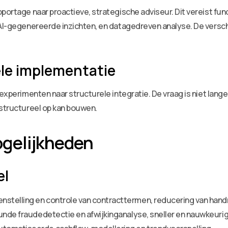
pportage naar proactieve, strategische adviseur. Dit vereist 
r AI-gegenereerde inzichten, en datagedreven analyse. De versc
ele implementatie
 experimenten naar structurele integratie. De vraag is niet lang
 structureel op kan bouwen.
gelijkheden
el
stelling en controle van contracttermen, reducering van hand
unde fraudedetectie en afwijkinganalyse, sneller en nauwkeurig