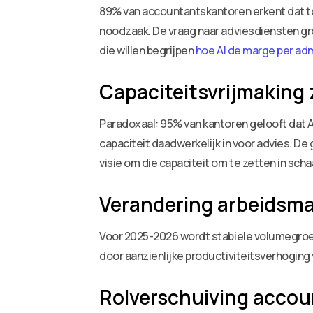
89% van accountantskantoren erkent dat t
noodzaak. De vraag naar adviesdiensten gro
die willen begrijpen
hoe AI de marge per adm
Capaciteitsvrijmaking
Paradoxaal: 95% van kantoren gelooft dat A
capaciteit daadwerkelijk in voor advies. De
visie om die capaciteit om te zetten in sch
Verandering arbeidsm
Voor 2025-2026 wordt stabiele volumegroei
door aanzienlijke productiviteitsverhoging v
Rolverschuiving acco