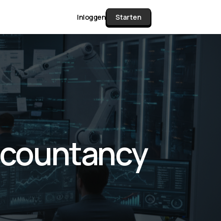
Inloggen
Starten
unctie Matrix
gelijk alle pakketten en mogelijkheden
or documenten verzamelen en facturen
accountancy
werken tot controleren, boeken, bank
ching & klant dashboard.