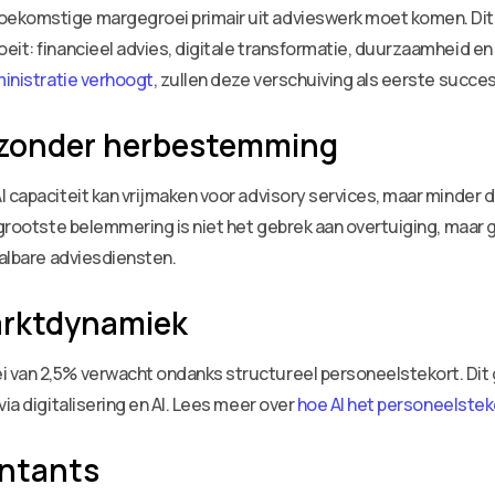
oekomstige margegroei primair uit advieswerk moet komen. Dit
eit: financieel advies, digitale transformatie, duurzaamheid en
inistratie verhoogt
, zullen deze verschuiving als eerste succe
 zonder herbestemming
I capaciteit kan vrijmaken voor advisory services, maar minder
 grootste belemmering is niet het gebrek aan overtuiging, maar 
aalbare adviesdiensten.
arktdynamiek
 van 2,5% verwacht ondanks structureel personeelstekort. Dit 
ia digitalisering en AI. Lees meer over
hoe AI het personeelstek
untants