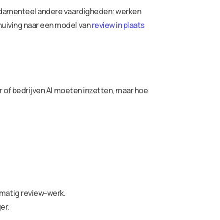
fundamenteel andere vaardigheden: werken
huiving naar een model van
review in plaats
er of bedrijven AI moeten inzetten, maar hoe
matig review-werk.
er.