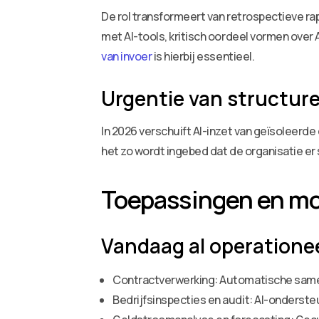
De rol transformeert van retrospectieve ra
met AI-tools, kritisch oordeel vormen ove
van invoer
is hierbij essentieel.
Urgentie van structur
In 2026 verschuift AI-inzet van geïsoleerde
het zo wordt ingebed dat de organisatie er
Toepassingen en mo
Vandaag al operatione
Contractverwerking: Automatische samen
Bedrijfsinspecties en audit: AI-onderste