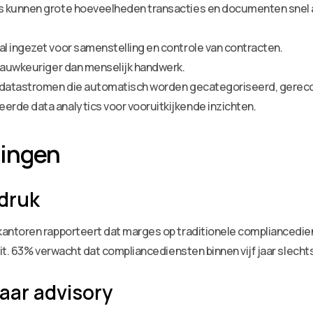
s kunnen grote hoeveelheden transacties en documenten snel a
l ingezet voor samenstelling en controle van contracten.
 nauwkeuriger dan menselijk handwerk.
nudatastromen die automatisch worden gecategoriseerd, gereco
rde data analytics voor vooruitkijkende inzichten.
lingen
druk
ntoren rapporteert dat marges op traditionele compliancediens
t. 63% verwacht dat compliancediensten binnen vijf jaar slechts
aar advisory