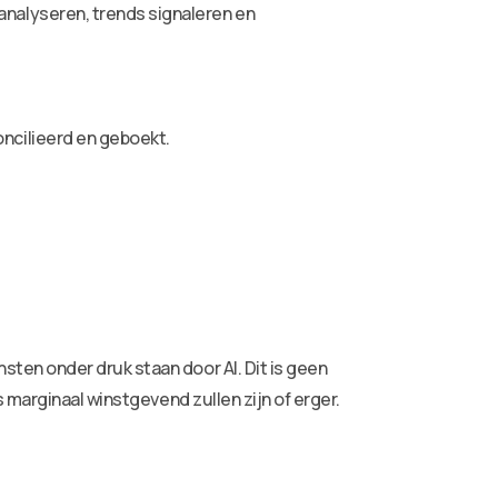
nalyseren, trends signaleren en
ncilieerd en geboekt.
ten onder druk staan door AI. Dit is geen
 marginaal winstgevend zullen zijn of erger.