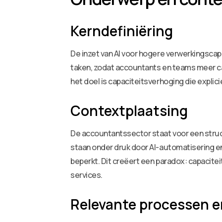
Kerndefiniëring
De inzet van AI voor hogere verwerkingscap
taken, zodat accountants en teams meer capa
het doel is capaciteitsverhoging die expli
Contextplaatsing
De accountantssector staat voor een struc
staan onder druk door AI-automatisering e
beperkt. Dit creëert een paradox: capacitei
services.
Relevante processen e