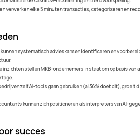
tomatiseerde cashflow-modellering en trendvoorspelling.
n verwerken elke 5 minuten transacties, categoriseren en recon
eden
kunnen systematisch advieskansen identificeren en voorbereiden
tuur.
e inzichten stellen MKB-ondernemers in staat om op basis van ac
rtage.
edrijven zelf AI-tools gaan gebruiken (al 36% doet dit), groeit
ccountants kunnen zich positioneren als interpreters van AI-ge
voor succes