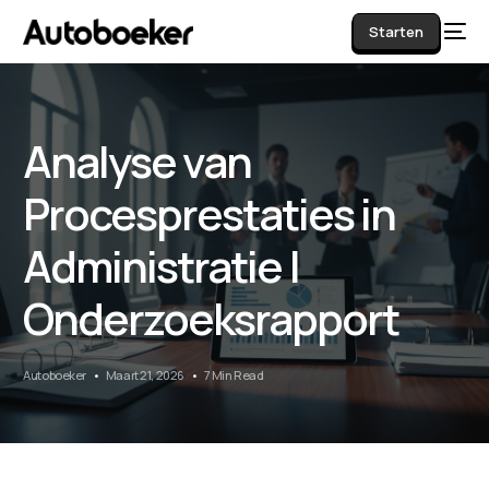
Starten
Analyse van
AI
Procesprestaties in
Administratie |
Onderzoeksrapport
Autoboeker
Maart 21, 2026
7 Min Read