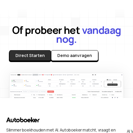
Of probeer het
vandaag
nog.
Direct Starten
Demo aanvragen
Slimmer boekhouden met AI. Autoboeker matcht, vraagt en
AI 