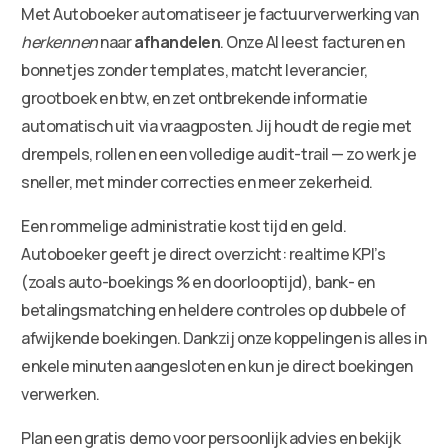
Met Autoboeker automatiseer je factuurverwerking van
herkennen
naar
afhandelen
. Onze AI leest facturen en
bonnetjes zonder templates, matcht leverancier,
grootboek en btw, en zet ontbrekende informatie
automatisch uit via vraagposten. Jij houdt de regie met
drempels, rollen en een volledige audit-trail — zo werk je
sneller, met minder correcties en meer zekerheid.
Een rommelige administratie kost tijd en geld.
Autoboeker geeft je direct overzicht: realtime KPI’s
(zoals auto-boekings % en doorlooptijd), bank- en
betalingsmatching en heldere controles op dubbele of
afwijkende boekingen. Dankzij onze koppelingen is alles in
enkele minuten aangesloten en kun je direct boekingen
verwerken.
Plan een gratis demo voor persoonlijk advies en bekijk