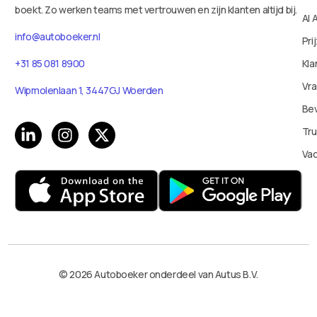
boekt. Zo werken teams met vertrouwen en zijn klanten altijd bij.
AI 
info@autoboeker.nl
Pri
+31 85 081 8900
Kla
Vr
Wipmolenlaan 1, 3447GJ Woerden
Bev
Tru
Va
© 2026 Autoboeker onderdeel van Autus B.V.