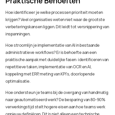
Praktische Behoeften
Hoe identificeer je welke processen prioriteit moeten
krijgen? Veel organisaties weten niet waar de grootste
verbeteringskansen liggen. Dit leidt tot versnippering van
inspanningen.
Hoe stroomlijn je implementatie van AI in bestaande
administratieve workflows? Er is behoefte aan een
praktische aanpak met duidelijke fasen: identificeren van
repetitieve taken, implementatie van OCR en AI,
koppeling met ERP, meting van KPI’s, doorlopende
optimalisatie.
Hoe ondersteun je teams bij de overgang van handmatig
naar geautomatiseerd werk? De besparing van 80-90%
verwerkingstijd stelt hogere eisen aan hoe teams werk
opnieuw definiëren. Dit is niet alleen een technische,