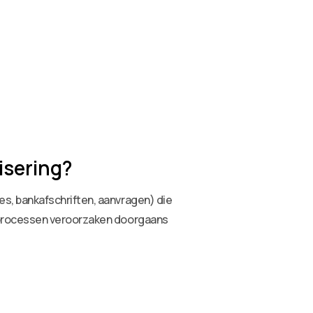
isering?
s, bankafschriften, aanvragen) die
 processen veroorzaken doorgaans