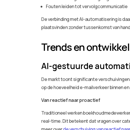
Fouten leiden tot vervolgcommunicatie
De verbinding met AI-automatisering is daa
plaatsvinden zonder tussenkomst van hand
Trends en ontwikke
AI-gestuurde automati
De markt toont significante verschuivinge
op de hoeveelheid e-mailverkeer binnen en
Van reactief naar proactief
Traditioneel werken boekhoudmedewerkers hu
real-time. Dit betekent dat vragen over ca
meer over
de verschuiving van reactief naa