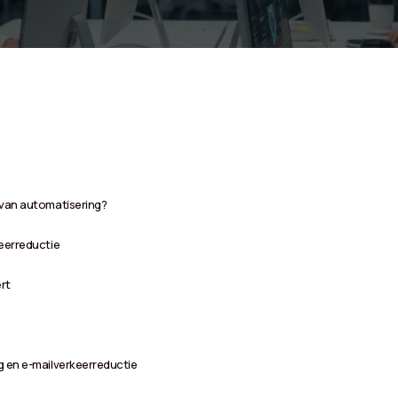
 van automatisering?
keerreductie
rt
g en e-mailverkeerreductie