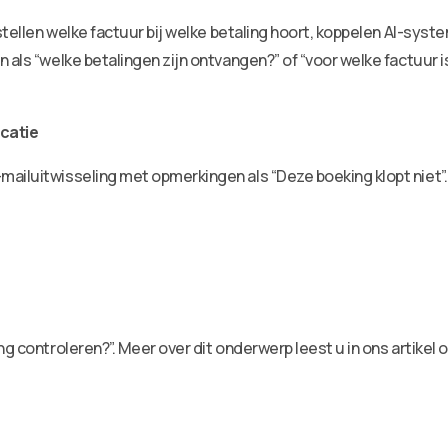
 stellen welke factuur bij welke betaling hoort, koppelen AI-sy
 als “welke betalingen zijn ontvangen?” of “voor welke factuur is
catie
ailuitwisseling met opmerkingen als “Deze boeking klopt niet”.
g controleren?”. Meer over dit onderwerp leest u in ons artikel 