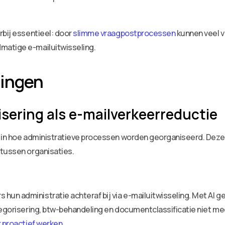
rbij essentieel: door
slimme vraagpostprocessen
kunnen veel 
matige e-mailuitwisseling.
lingen
sering als e-mailverkeerreductie
n in hoe administratieve processen worden georganiseerd. Deze
 tussen organisaties.
n administratie achteraf bij via e-mailuitwisseling. Met AI ge
tegorisering, btw-behandeling en documentclassificatie niet me
r proactief werken
.