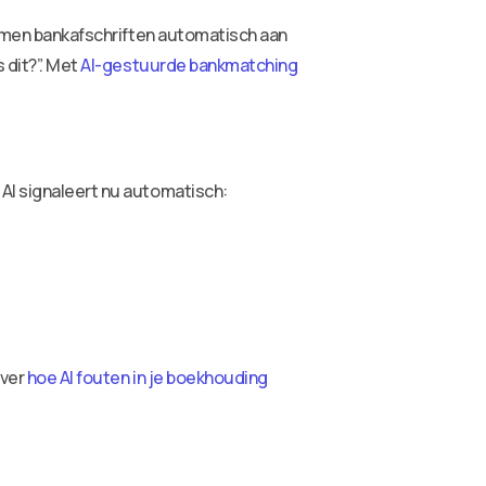
stemen bankafschriften automatisch aan
 dit?”. Met
AI-gestuurde bankmatching
 AI signaleert nu automatisch:
over
hoe AI fouten in je boekhouding