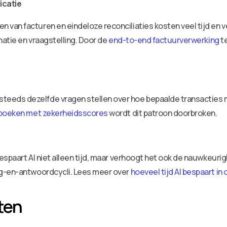
catie
van facturen en eindeloze reconciliaties kosten veel tijd en v
natie en vraagstelling. Door de
end-to-end factuurverwerking
te
eeds dezelfde vragen stellen over hoe bepaalde transacties 
boeken met zekerheidsscores
wordt dit patroon doorbroken.
espaart AI niet alleen tijd, maar verhoogt het ook de nauwkeuri
ag-en-antwoordcycli. Lees meer over
hoeveel tijd AI bespaart i
ten