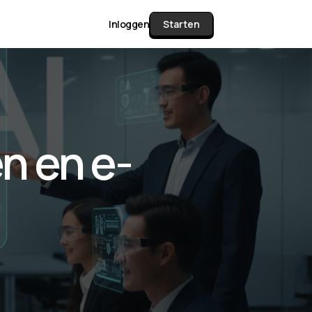
Inloggen
Starten
unctie Matrix
n en e-
gelijk alle pakketten en mogelijkheden
or documenten verzamelen en facturen
werken tot controleren, boeken, bank
ching & klant dashboard.