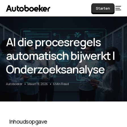
Starten
AI die procesregels
AI
automatisch bijwerkt |
Onderzoeksanalyse
Autoboeker
Maart 19, 2026
6 Min Read
Inhoudsopgave