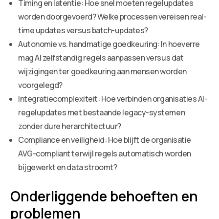
Timing en latentie: Hoe snel moeten regelupdates
worden doorgevoerd? Welke processen vereisen real-
time updates versus batch-updates?
Autonomie vs. handmatige goedkeuring: In hoeverre
mag AI zelfstandig regels aanpassen versus dat
wijzigingen ter goedkeuring aan mensen worden
voorgelegd?
Integratiecomplexiteit: Hoe verbinden organisaties AI-
regelupdates met bestaande legacy-systemen
zonder dure herarchitectuur?
Compliance en veiligheid: Hoe blijft de organisatie
AVG-compliant terwijl regels automatisch worden
bijgewerkt en data stroomt?
Onderliggende behoeften en
problemen