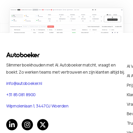
Slimmer boekhouden met AI. Autoboeker matcht, vraagt en
AI 
boekt. Zo werken teams met vertrouwen en zijn klanten altijd bij.
AI 
info@autoboeker.nl
Pri
+31 85 081 8900
Kla
Vr
Wipmolenlaan 1, 3447GJ Woerden
Bev
Tru
Va