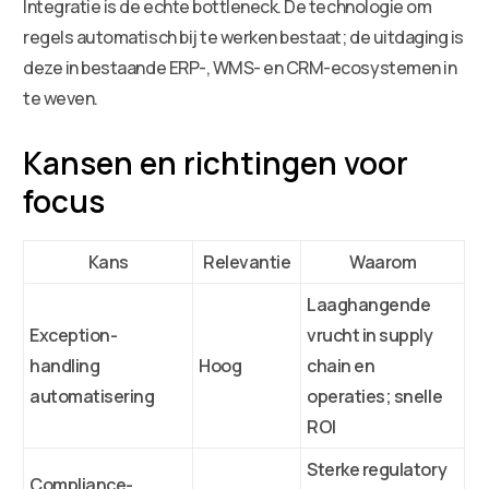
Integratie is de echte bottleneck. De technologie om
regels automatisch bij te werken bestaat; de uitdaging is
deze in bestaande ERP-, WMS- en CRM-ecosystemen in
te weven.
Kansen en richtingen voor
focus
Kans
Relevantie
Waarom
Laaghangende
Exception-
vrucht in supply
handling
Hoog
chain en
automatisering
operaties; snelle
ROI
Sterke regulatory
Compliance-