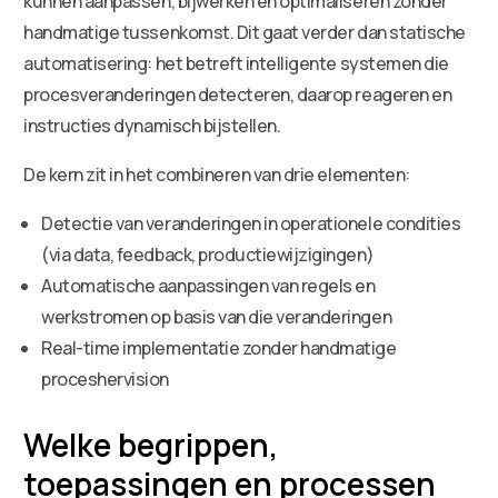
kunnen aanpassen, bijwerken en optimaliseren zonder
handmatige tussenkomst. Dit gaat verder dan statische
automatisering: het betreft intelligente systemen die
procesveranderingen detecteren, daarop reageren en
instructies dynamisch bijstellen.
De kern zit in het combineren van drie elementen:
Detectie van veranderingen in operationele condities
(via data, feedback, productiewijzigingen)
Automatische aanpassingen van regels en
werkstromen op basis van die veranderingen
Real-time implementatie zonder handmatige
proceshervision
Welke begrippen,
toepassingen en processen