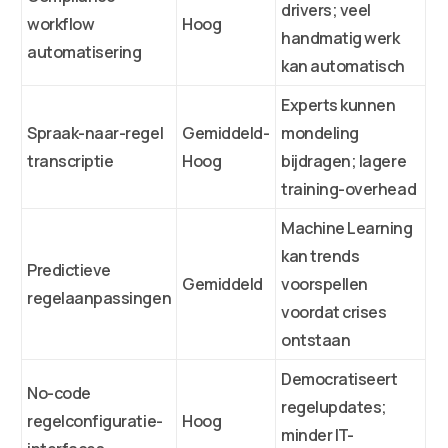
drivers; veel
workflow
Hoog
handmatig werk
automatisering
kan automatisch
Experts kunnen
Spraak-naar-regel
Gemiddeld-
mondeling
transcriptie
Hoog
bijdragen; lagere
training-overhead
Machine Learning
kan trends
Predictieve
Gemiddeld
voorspellen
regelaanpassingen
voordat crises
ontstaan
Democratiseert
No-code
regelupdates;
regelconfiguratie-
Hoog
minder IT-