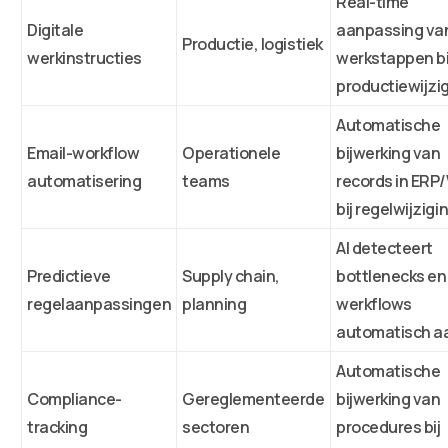
Real-time
Digitale
aanpassing va
Productie, logistiek
werkinstructies
werkstappen bi
productiewijzi
Automatische
Email-workflow
Operationele
bijwerking van
automatisering
teams
records in ER
bij regelwijzig
AI detecteert
Predictieve
Supply chain,
bottlenecks en
regelaanpassingen
planning
werkflows
automatisch a
Automatische
Compliance-
Gereglementeerde
bijwerking van
tracking
sectoren
procedures bij