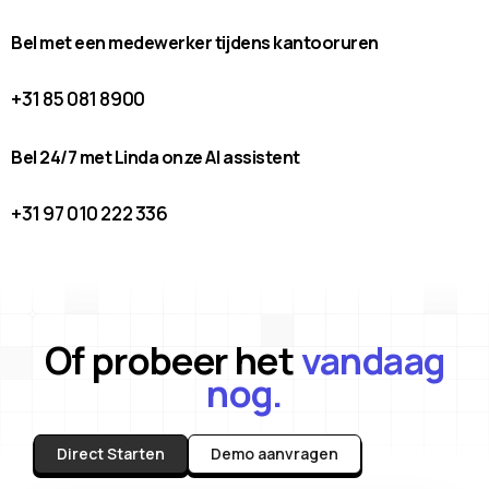
Bel met een medewerker tijdens kantooruren
+31 85 081 8900
Bel 24/7 met Linda onze AI assistent
+31 97 010 222 336
Of probeer het
vandaag
nog.
Direct Starten
Demo aanvragen