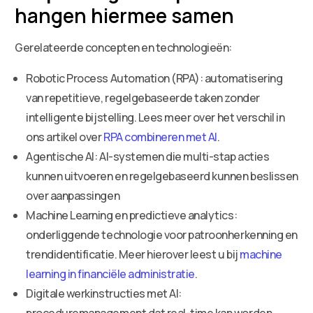
hangen hiermee samen
Gerelateerde concepten en technologieën:
Robotic Process Automation (RPA): automatisering
van repetitieve, regelgebaseerde taken zonder
intelligente bijstelling. Lees meer over het verschil in
ons artikel over
RPA combineren met AI
.
Agentische AI: AI-systemen die multi-stap acties
kunnen uitvoeren en regelgebaseerd kunnen beslissen
over aanpassingen
Machine Learning en predictieve analytics:
onderliggende technologie voor patroonherkenning en
trendidentificatie. Meer hierover leest u bij
machine
learning in financiële administratie
.
Digitale werkinstructies met AI:
proceduremanagement dat real-time kan worden