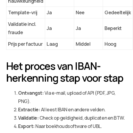
nauwkeurigheid
Template-vrij
Ja
Nee
Gedeeltelijk
Validatie incl.
Ja
Ja
Beperkt
fraude
Prijs per factuur
Laag
Middel
Hoog
Het proces van IBAN-
herkenning stap voor stap
Ontvangst:
Via e-mail, upload of API (PDF, JPG,
PNG).
Extractie:
AI leest IBAN en andere velden.
Validatie:
Check op geldigheid, duplicaten en BTW.
Export:
Naar boekhoudsoftware of UBL.