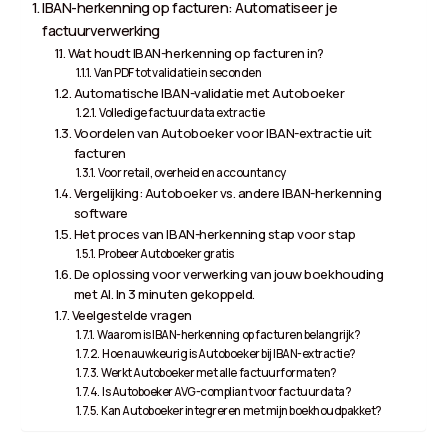
IBAN-herkenning op facturen: Automatiseer je
factuurverwerking
Wat houdt IBAN-herkenning op facturen in?
Van PDF tot validatie in seconden
Automatische IBAN-validatie met Autoboeker
Volledige factuurdata extractie
Voordelen van Autoboeker voor IBAN-extractie uit
facturen
Voor retail, overheid en accountancy
Vergelijking: Autoboeker vs. andere IBAN-herkenning
software
Het proces van IBAN-herkenning stap voor stap
Probeer Autoboeker gratis
De oplossing voor verwerking van jouw boekhouding
met AI. In 3 minuten gekoppeld.
Veelgestelde vragen
Waarom is IBAN-herkenning op facturen belangrijk?
Hoe nauwkeurig is Autoboeker bij IBAN-extractie?
Werkt Autoboeker met alle factuurformaten?
Is Autoboeker AVG-compliant voor factuurdata?
Kan Autoboeker integreren met mijn boekhoudpakket?