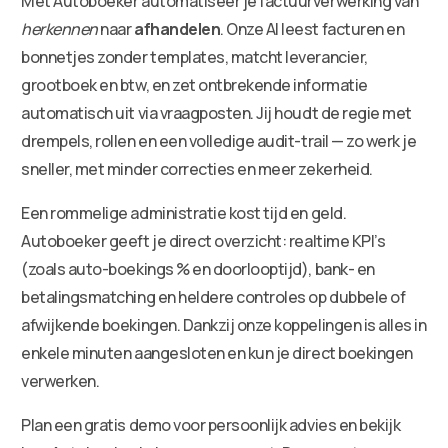
Met Autoboeker automatiseer je factuurverwerking van
herkennen
naar
afhandelen
. Onze AI leest facturen en
bonnetjes zonder templates, matcht leverancier,
grootboek en btw, en zet ontbrekende informatie
automatisch uit via vraagposten. Jij houdt de regie met
drempels, rollen en een volledige audit-trail — zo werk je
sneller, met minder correcties en meer zekerheid.
Een rommelige administratie kost tijd en geld.
Autoboeker geeft je direct overzicht: realtime KPI’s
(zoals auto-boekings % en doorlooptijd), bank- en
betalingsmatching en heldere controles op dubbele of
afwijkende boekingen. Dankzij onze koppelingen is alles in
enkele minuten aangesloten en kun je direct boekingen
verwerken.
Plan een gratis demo voor persoonlijk advies en bekijk