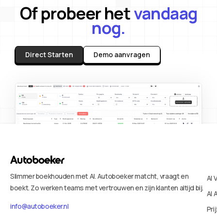
Of probeer het
vandaag
nog.
Direct Starten
Demo aanvragen
Slimmer boekhouden met AI. Autoboeker matcht, vraagt en
AI 
boekt. Zo werken teams met vertrouwen en zijn klanten altijd bij.
AI 
info@autoboeker.nl
Pri