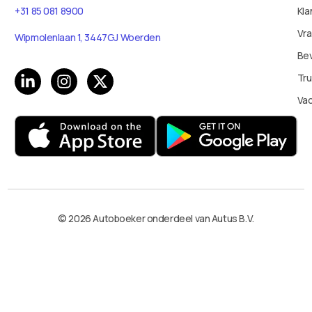
+31 85 081 8900
Kla
Vr
Wipmolenlaan 1, 3447GJ Woerden
Bev
Tru
Va
© 2026 Autoboeker onderdeel van Autus B.V.