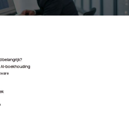
d belangrijk?
n AI-boekhouding
tware
iek
n