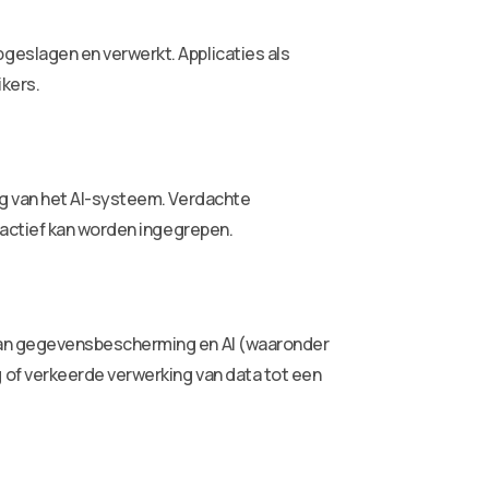
eslagen en verwerkt. Applicaties als
kers.
ng van het AI-systeem. Verdachte
oactief kan worden ingegrepen.
van gegevensbescherming en AI (waaronder
of verkeerde verwerking van data tot een