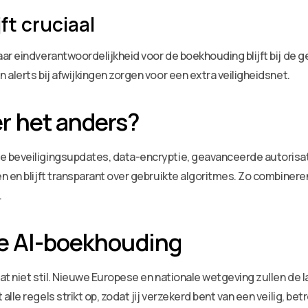
ft cruciaal
ar eindverantwoordelijkheid voor de boekhouding blijft bij de 
alerts bij afwijkingen zorgen voor een extra veiligheidsnet.
r het anders?
 beveiligingsupdates, data-encryptie, geavanceerde autorisati
n en blijft transparant over gebruikte algoritmes. Zo combiner
.
ge AI-boekhouding
t niet stil. Nieuwe Europese en nationale wetgeving zullen de l
lle regels strikt op, zodat jij verzekerd bent van een veilig,