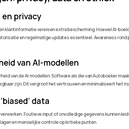
en privacy
n klantinformatie vereisen extra bescherming. Hoewel AI-boekh
sautorisatie en regelmatige updates essentieel. Awareness rond 
rheid van AI-modellen
rheid van de AI-modellen. Software als die van Autoboeker maak
egbaar zijn. Dit vergroot het vertrouwen en minimaliseert het ris
 ‘biased’ data
ze verwerken. Foutieve input of onvolledige gegevens kunnen lei
agen en menselijke controle op kritieke punten.