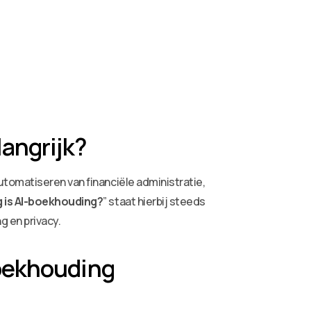
langrijk?
tomatiseren van financiële administratie,
ig is AI-boekhouding?
” staat hierbij steeds
g en privacy.
boekhouding