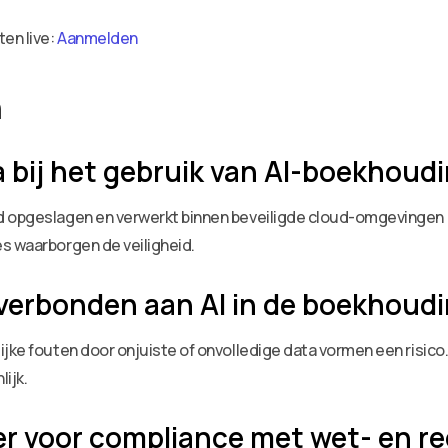
ten live:
Aanmelden
n
ata bij het gebruik van AI-boekhoud
ld opgeslagen en verwerkt binnen beveiligde cloud-omgevingen
s waarborgen de veiligheid.
er verbonden aan AI in de boekhoud
ijke fouten door onjuiste of onvolledige data vormen een risico
lijk.
er voor compliance met wet- en r