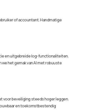
gebruiker of accountant. Handmatige
e en uitgebreide log-functionaliteiten.
en we het gemak van AI met robuuste
at voor beveiliging steeds hoger leggen.
 betrouwbaar en toekomstbestendig