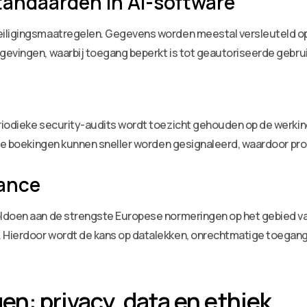
tandaarden in AI-software
iligingsmaatregelen. Gegevens worden meestal versleuteld opg
gevingen, waarbij toegang beperkt is tot geautoriseerde gebrui
riodieke security-audits wordt toezicht gehouden op de werki
eve boekingen kunnen sneller worden gesignaleerd, waardoor pr
iance
oldoen aan de strengste Europese normeringen op het gebied 
Hierdoor wordt de kans op datalekken, onrechtmatige toegang 
gen: privacy, data en ethiek