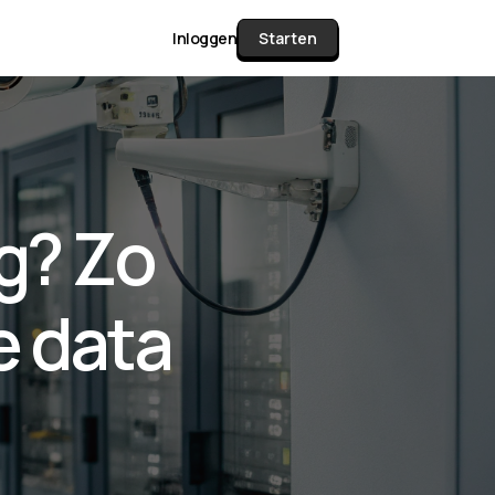
Inloggen
Starten
unctie Matrix
g? Zo
gelijk alle pakketten en mogelijkheden
or documenten verzamelen en facturen
e data
werken tot controleren, boeken, bank
ching & klant dashboard.