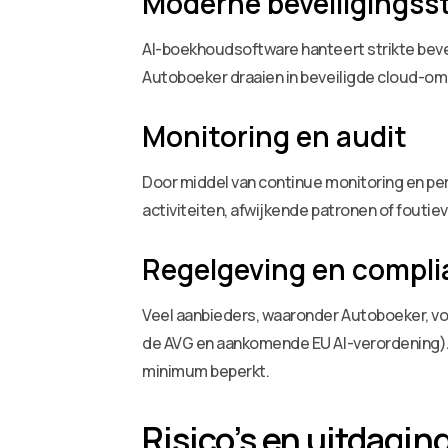
Moderne beveiligingss
AI-boekhoudsoftware hanteert strikte beve
Autoboeker draaien in beveiligde cloud-om
Monitoring en audit
Door middel van continue monitoring en pe
activiteiten, afwijkende patronen of fouti
Regelgeving en compl
Veel aanbieders, waaronder Autoboeker, v
de AVG en aankomende EU AI-verordening). 
minimum beperkt.
Risico’s en uitdagin