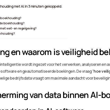
houding met AI. In 3 minuten gekoppeld.
 AI-boekhouding?
in de boekhouding?
met wet- en regelgeving?
oekhouding?
ng en waarom is veiligheid be
telligentie wordt ingezet voor het verwerken, analyseren en au
-software en geautomatiseerde boekingen. De vraag “
hoe veil
oelige bedrijfsdata vraagt om maximale aandacht voor beveiligin
cherming van data binnen AI-