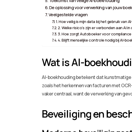
Toekomst van veilige AI-boekhouding
De oplossing voor verwerking van jouw boek
Veelgestelde vragen
1. Hoe veilig is mijn data bij het gebruik van
2. Welke risico’s zijn er verbonden aan AI 
3. Hoe zorgt Autoboeker voor compliance 
4. Blijft menselijke controle nodig bij AI-b
Wat is AI-boekhoudi
AI-boekhouding betekent dat kunstmatige in
zoals het herkennen van facturen met OCR
vaker centraal, want de verwerking van gev
Beveiliging en bes