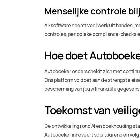
Menselijke controle blij
AI-software neemt veel werk uit handen, ma
controles, periodieke compliance-checks en 
Hoe doet Autoboeke
Autoboeker onderscheidt zich met continue
Ons platform voldoet aan de strengste eise
bescherming van jouw financiële gegevens
Toekomst van veili
De ontwikkeling rond AI en boekhouding staa
Autoboeker innoveert voortdurend en volgt a