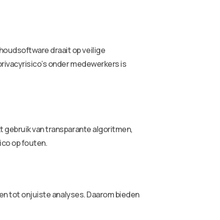
oudsoftware draait op veilige
privacyrisico’s onder medewerkers is
t gebruik van transparante algoritmen,
ico op fouten.
den tot onjuiste analyses. Daarom bieden