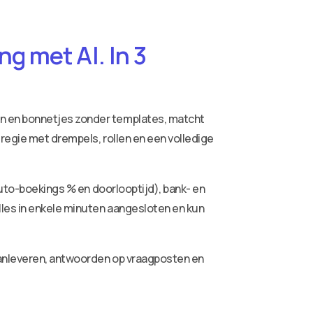
g met AI. In 3
ren en bonnetjes zonder templates, matcht
 regie met drempels, rollen en een volledige
auto-boekings % en doorlooptijd), bank- en
lles in enkele minuten aangesloten en kun
aanleveren, antwoorden op vraagposten en