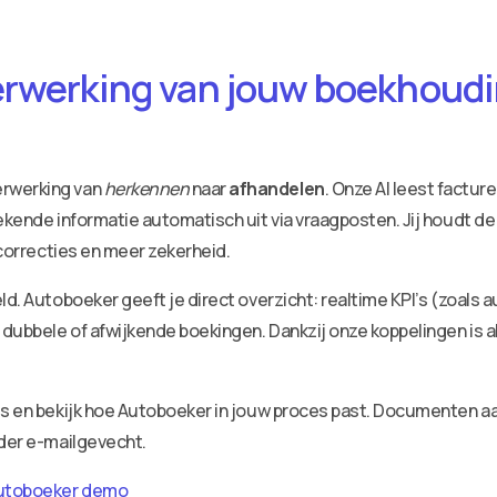
erwerking van jouw boekhoudin
erwerking van
herkennen
naar
afhandelen
. Onze AI leest factu
ekende informatie automatisch uit via vraagposten. Jij houdt de
 correcties en meer zekerheid.
ld. Autoboeker geeft je direct overzicht: realtime KPI’s (zoals 
dubbele of afwijkende boekingen. Dankzij onze koppelingen is a
ies en bekijk hoe Autoboeker in jouw proces past. Documenten 
nder e-mailgevecht.
utoboeker demo