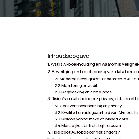
Inhoudsopgave
Wat is AI-boekhouding en waarom is veilighei
Beveiliging en bescherming van data binne
Moderne beveiligingsstandaarden in AI-sof
Monitoring en audit
Regelgeving en compliance
Risico’s en uitdagingen: privacy, data en eth
Gegevensbescherming en privacy
Kwaliteit en uitlegbaarheid van AI-modelle
Risico’s van foutieve of ‘biased’ data
Menselijke controle blijft cruciaal
Hoe doet Autoboeker het anders?