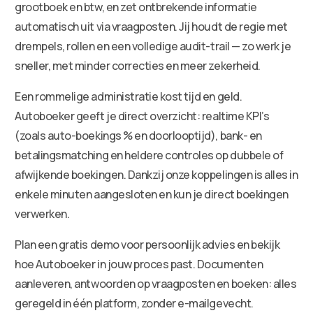
grootboek en btw, en zet ontbrekende informatie
automatisch uit via vraagposten. Jij houdt de regie met
drempels, rollen en een volledige audit-trail — zo werk je
sneller, met minder correcties en meer zekerheid.
Een rommelige administratie kost tijd en geld.
Autoboeker geeft je direct overzicht: realtime KPI’s
(zoals auto-boekings % en doorlooptijd), bank- en
betalingsmatching en heldere controles op dubbele of
afwijkende boekingen. Dankzij onze koppelingen is alles in
enkele minuten aangesloten en kun je direct boekingen
verwerken.
Plan een gratis demo voor persoonlijk advies en bekijk
hoe Autoboeker in jouw proces past. Documenten
aanleveren, antwoorden op vraagposten en boeken: alles
geregeld in één platform, zonder e-mailgevecht.