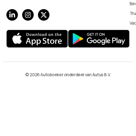
Bev
Tru
Va
© 2026 Autoboeker onderdeel van Autus B.V.