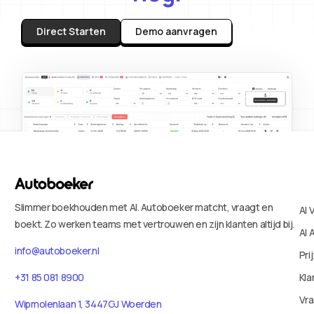
Direct Starten
Demo aanvragen
Slimmer boekhouden met AI. Autoboeker matcht, vraagt en
AI 
boekt. Zo werken teams met vertrouwen en zijn klanten altijd bij.
AI 
info@autoboeker.nl
Pri
+31 85 081 8900
Kla
Vr
Wipmolenlaan 1, 3447GJ Woerden