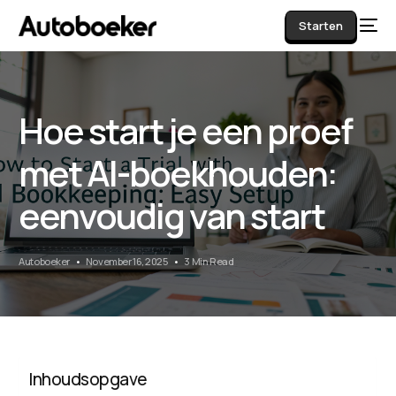
Starten
Hoe start je een proef
AI
met AI-boekhouden:
eenvoudig van start
Autoboeker
November 16, 2025
3 Min Read
Inhoudsopgave