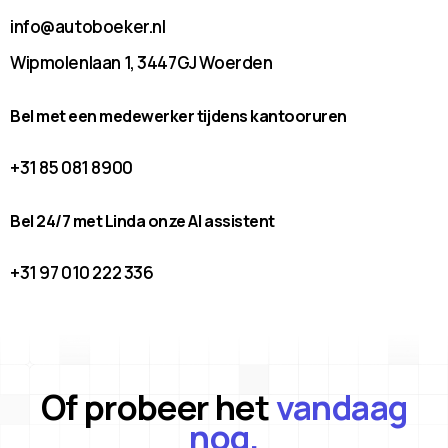
info@autoboeker.nl
Wipmolenlaan 1, 3447GJ Woerden
Bel met een medewerker tijdens kantooruren
+31 85 081 8900
Bel 24/7 met Linda onze AI assistent
+31 97 010 222 336
Of probeer het
vandaag
nog.