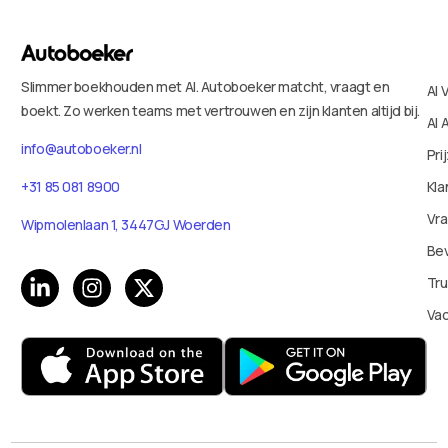
Slimmer boekhouden met AI. Autoboeker matcht, vraagt en
AI 
boekt. Zo werken teams met vertrouwen en zijn klanten altijd bij.
AI 
info@autoboeker.nl
Pri
+31 85 081 8900
Kla
Vr
Wipmolenlaan 1, 3447GJ Woerden
Bev
Tru
Va