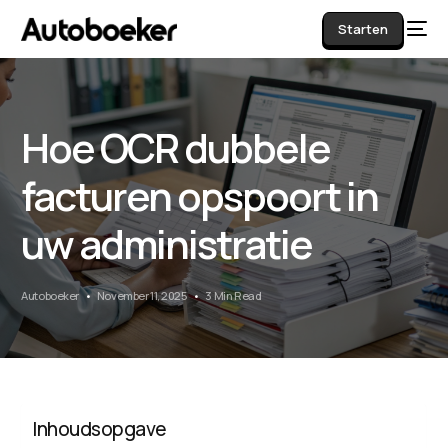
Starten
Hoe OCR dubbele
AI
facturen opspoort in
uw administratie
Autoboeker
November 11, 2025
3 Min Read
Inhoudsopgave