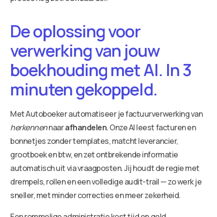
De oplossing voor
verwerking van jouw
boekhouding met AI. In 3
minuten gekoppeld.
Met Autoboeker automatiseer je factuurverwerking van
herkennen
naar
afhandelen
. Onze AI leest facturen en
bonnetjes zonder templates, matcht leverancier,
grootboek en btw, en zet ontbrekende informatie
automatisch uit via vraagposten. Jij houdt de regie met
drempels, rollen en een volledige audit-trail — zo werk je
sneller, met minder correcties en meer zekerheid.
Een rommelige administratie kost tijd en geld.