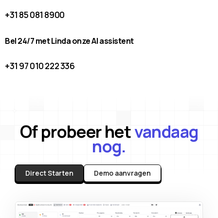
+31 85 081 8900
Bel 24/7 met Linda onze AI assistent
+31 97 010 222 336
Of probeer het
vandaag
nog.
Direct Starten
Demo aanvragen