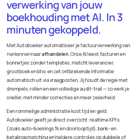
verwerking van jouw
boekhouding met AI. In 3
minuten gekoppeld.
Met Autoboeker automatiseer je factuurverwerking van
herkennen
naar
afhandelen
. Onze AI leest facturen en
bonnetjes zonder templates, matcht leverancier,
grootboek en btw, en zet ontbrekende informatie
automatisch uit via vraagposten. Jij houdt de regie met
drempels, rollen en een volledige audit-trail — zo werk je
sneller, met minder correcties en meer zekerheid.
Een rommelige administratie kost tijd en geld.
Autoboeker geeft je direct overzicht: realtime KPI’s
(zoals auto-boekings % en doorlooptijd), bank- en
betalingsmatching en heldere controles op dubbele of