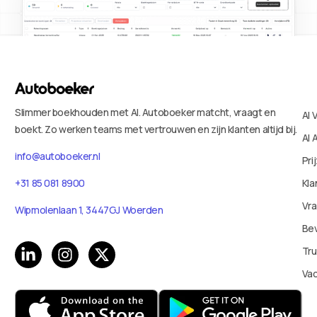
Slimmer boekhouden met AI. Autoboeker matcht, vraagt en
AI 
boekt. Zo werken teams met vertrouwen en zijn klanten altijd bij.
AI 
info@autoboeker.nl
Pri
+31 85 081 8900
Kla
Vr
Wipmolenlaan 1, 3447GJ Woerden
Bev
Tru
Va