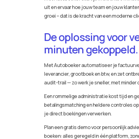
uit en ervaar hoe jouw team en jouw klanten
groei – dat is de kracht van een moderne cli
De oplossing voor v
minuten gekoppeld.
Met Autoboeker automatiseer je factuurv
leverancier, grootboek en btw, en zet ontbr
audit-trail — zo werk je sneller, met minder
Een rommelige administratie kost tijd en ge
betalingsmatching en heldere controles op 
je direct boekingen verwerken.
Plan een gratis demo voor persoonlijk adv
boeken: alles geregeld in één platform, zo