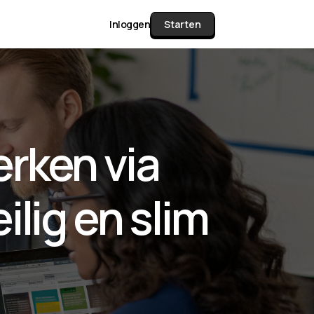
Inloggen
Starten
unctie Matrix
rken via
gelijk alle pakketten en mogelijkheden
or documenten verzamelen en facturen
eilig en slim
werken tot controleren, boeken, bank
ching & klant dashboard.