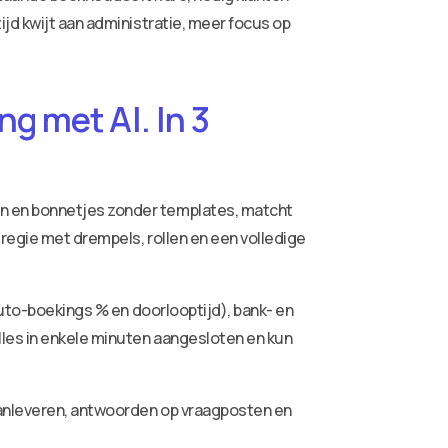
jd kwijt aan administratie, meer focus op
g met AI. In 3
ren en bonnetjes zonder templates, matcht
 regie met drempels, rollen en een volledige
auto-boekings % en doorlooptijd), bank- en
lles in enkele minuten aangesloten en kun
aanleveren, antwoorden op vraagposten en