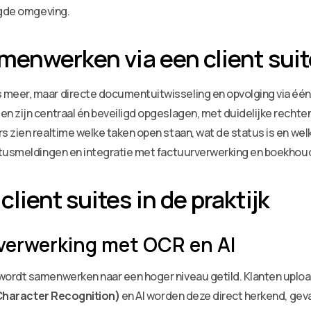
igde omgeving.
menwerken via een client suit
 meer, maar directe documentuitwisseling en opvolging via één 
en zijn centraal én beveiligd opgeslagen, met duidelijke rechte
rs zien realtime welke taken open staan, wat de status is en 
statusmeldingen en integratie met factuurverwerking en boekhou
ient suites in de praktijk
verwerking met OCR en AI
wordt samenwerken naar een hoger niveau getild. Klanten uplo
Character Recognition)
en AI worden deze direct herkend, gev