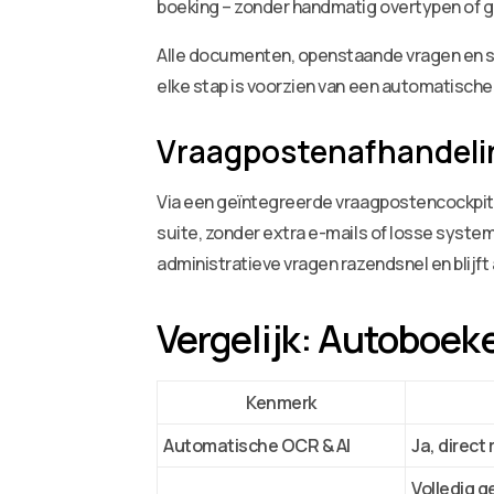
boeking – zonder handmatig overtypen of g
Alle documenten, openstaande vragen en stat
elke stap is voorzien van een automatische 
Vraagpostenafhandeli
Via een geïntegreerde vraagpostencockpit w
suite, zonder extra e-mails of losse syste
administratieve vragen razendsnel en blij
Vergelijk: Autoboek
Kenmerk
Automatische OCR & AI
Ja, direct
Volledig g