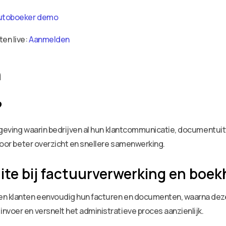
utoboeker demo
ten live:
Aanmelden
n
?
 omgeving waarin bedrijven al hun klantcommunicatie, documentui
 voor beter overzicht en snellere samenwerking.
uite bij factuurverwerking en boe
den klanten eenvoudig hun facturen en documenten, waarna de
nvoer en versnelt het administratieve proces aanzienlijk.