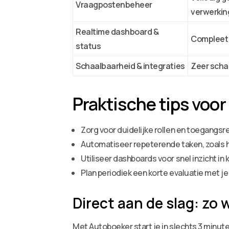
Vraagpostenbeheer
verwerkin
Realtime dashboard &
Compleet i
status
Schaalbaarheid & integraties
Zeer scha
Praktische tips voor
Zorg voor duidelijke rollen en toegangs
Automatiseer repeterende taken, zoals h
Utiliseer dashboards voor snel inzicht i
Plan periodiek een korte evaluatie met j
Direct aan de slag: zo
Met Autoboeker start je in slechts 3 minut