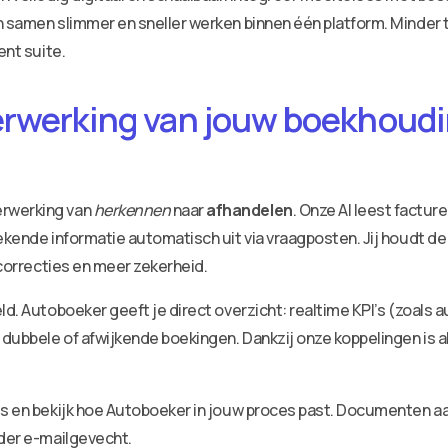
 samen slimmer en sneller werken binnen één platform. Minder ti
ent suite.
erwerking van jouw boekhoudin
erwerking van
herkennen
naar
afhandelen
. Onze AI leest factu
ekende informatie automatisch uit via vraagposten. Jij houdt de
 correcties en meer zekerheid.
ld. Autoboeker geeft je direct overzicht: realtime KPI’s (zoals 
dubbele of afwijkende boekingen. Dankzij onze koppelingen is a
ies en bekijk hoe Autoboeker in jouw proces past. Documenten 
nder e-mailgevecht.