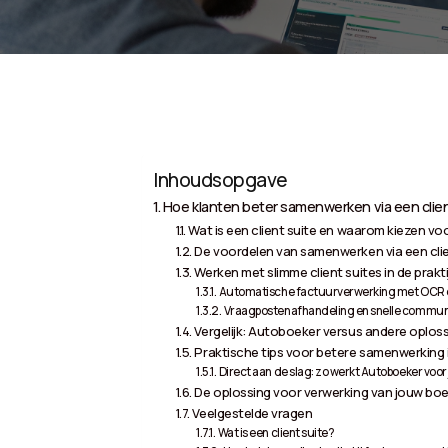
Inhoudsopgave
Hoe klanten beter samenwerken via een clien
Wat is een client suite en waarom kiezen v
De voordelen van samenwerken via een clie
Werken met slimme client suites in de prakti
Automatische factuurverwerking met OCR e
Vraagpostenafhandeling en snelle commun
Vergelijk: Autoboeker versus andere oplos
Praktische tips voor betere samenwerking i
Direct aan de slag: zo werkt Autoboeker voor
De oplossing voor verwerking van jouw boe
Veelgestelde vragen
Wat is een client suite?