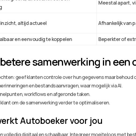
Meestal apart, vi
g
nzicht, altijd actueel
Afhankelijk van 
albaar en eenvoudig te koppelen
Beperkter of extr
 betere samenwerking in een c
rechten: geef klanten controle over hun gegevens maar behoud d
erinneringen en bestandsaanvragen, waar mogelijk via AI.
n knelpunten, workflows en afgeronde taken.
e klant om de samenwerking verder te optimaliseren.
 werkt Autoboeker voor jou
en volledig digitaal en schaalbaar. Integreer moeiteloos met b