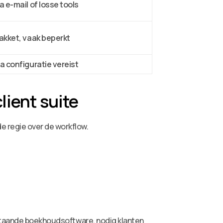
a e-mail of losse tools
pakket, vaak beperkt
a configuratie vereist
lient suite
e regie over de workflow.
estaande boekhoudsoftware, nodig klanten