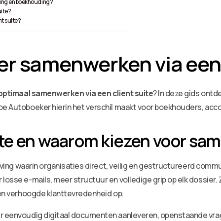
rking en boekhouding?
uite?
nt suite?
er samenwerken via een 
optimaal samenwerken via een client suite
? In deze gids ontd
hoe Autoboeker hierin het verschil maakt voor boekhouders, ac
uite en waarom kiezen voor s
eving waarin organisaties direct, veilig en gestructureerd co
losse e-mails, meer structuur en volledige grip op elk dossier.
t en verhoogde klanttevredenheid op.
eer eenvoudig digitaal documenten aanleveren, openstaande vr