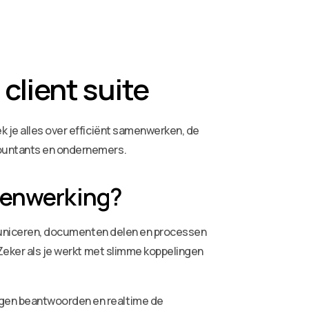
client suite
ek je alles over efficiënt samenwerken, de
countants en ondernemers.
amenwerking?
mmuniceren, documenten delen en processen
 Zeker als je werkt met slimme koppelingen
agen beantwoorden en realtime de