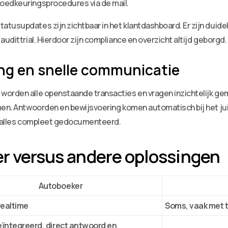
oedkeuringsprocedures via de mail.
usupdates zijn zichtbaar in het klantdashboard. Er zijn duideli
audittrial. Hierdoor zijn compliance en overzicht altijd geborgd.
ng en snelle communicatie
orden alle openstaande transacties en vragen inzichtelijk gema
men. Antwoorden en bewijsvoering komen automatisch bij het jui
ft alles compleet gedocumenteerd.
er versus andere oplossingen
Autoboeker
 realtime
Soms, vaak met 
eïntegreerd, direct antwoord en