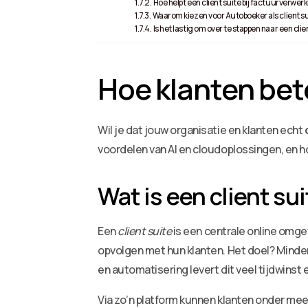
Hoe helpt een client suite bij factuurverwe
Waarom kiezen voor Autoboeker als client s
Is het lastig om over te stappen naar een clie
Hoe klanten bet
Wil je dat jouw organisatie en klanten echt
voordelen van AI en cloudoplossingen, en 
Wat is een client s
Een
client suite
is een centrale online omg
opvolgen met hun klanten. Het doel? Minder 
en automatisering levert dit veel tijdwins
Via zo’n platform kunnen klanten onder m