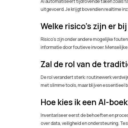
AI automatiseert tijdrovende taken zoals f
uitgevoerd. Je krijgt bovendien realtime inzic
Welke risico’s zijn er b
Risico’s zijn onder andere mogelijke foute
informatie door foutieve invoer. Menselijke 
Zal de rol van de trad
De rol verandert sterk: routinewerk verdwi
met slimme tools, maar blijven essentieel b
Hoe kies ik een AI-boek
Inventariseer eerst de behoeften en proces
over data, veiligheid en ondersteuning. Test