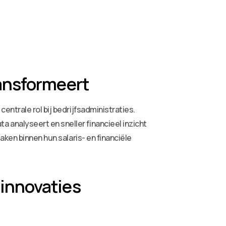
ansformeert
ntrale rol bij bedrijfsadministraties.
analyseert en sneller financieel inzicht
aken binnen hun salaris- en financiële
innovaties