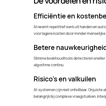
De voordelen en risi
Efficiëntie en kostenb
AI neemt repetitief werk uit handen en au
voor lagere kosten door minder menselijk
Betere nauwkeurigheid
Slimme boekhoudtools detecteren sneller i
algoritme continu.
Risico’s en valkuilen
AI-systemen zijn niet onfeilbaar. Onjuiste 
belangrijk bij complexe vraagstukken, inter