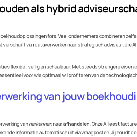
uden als hybrid adviseurscha
boekhoudoplossingen fors. Veel ondernemers combineren zelfadm
verschuift van dataverwerker naar strategisch adviseur, die AI 
s flexibel, veilig en schaalbaar. Met steeds strengere eisen op
 essentieel voor wie optimaal wil profiteren van de technologisc
erwerking van jouw boekhoudin
erwerking van
herkennen
naar
afhandelen
. Onze AI leest factu
ekende informatie automatisch uit via vraagposten. Jij houdt de