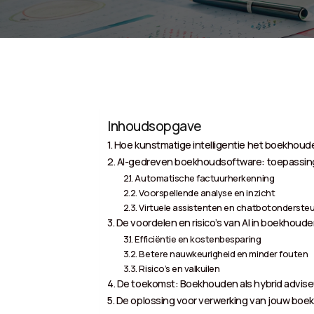
Inhoudsopgave
Hoe kunstmatige intelligentie het boekhoud
AI-gedreven boekhoudsoftware: toepassing
Automatische factuurherkenning
Voorspellende analyse en inzicht
Virtuele assistenten en chatbotonderste
De voordelen en risico’s van AI in boekhoud
Efficiëntie en kostenbesparing
Betere nauwkeurigheid en minder fouten
Risico’s en valkuilen
De toekomst: Boekhouden als hybrid advis
De oplossing voor verwerking van jouw boek