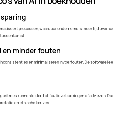
co’s van AI in boekhouden
esparing
tomatiseert processen, waardoor ondernemers meer tijd overhoud
e tussenkomst.
 en minder fouten
nconsistenties en minimaliseren invoerfouten. De software lee
algoritmes kunnen leiden tot foutieve boekingen of adviezen. Daa
pretatie en ethische keuzes.