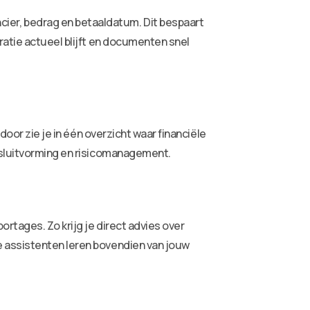
er, bedrag en betaaldatum. Dit bespaart
ratie actueel blijft en documenten snel
door zie je in één overzicht waar financiële
besluitvorming en risicomanagement.
rtages. Zo krijg je direct advies over
e assistenten leren bovendien van jouw