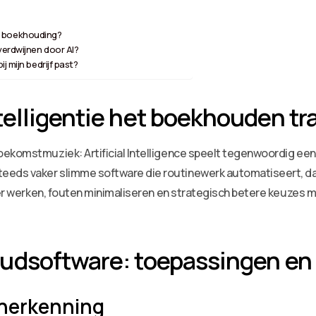
 in boekhouding?
verdwijnen door AI?
j mijn bedrijf past?
elligentie het boekhouden tr
komstmuziek: Artificial Intelligence speelt tegenwoordig een ce
ds vaker slimme software die routinewerk automatiseert, data 
ter werken, fouten minimaliseren en strategisch betere keuzes m
udsoftware: toepassingen en 
herkenning