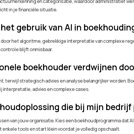
actuurherkenning en categorisatie, waardoor administratief we
ht in je financiële situatie.
ij het gebruik van AI in boekhoudin
n door het algoritme, gebrekkige interpretatie van complexe reg
controle blijft onmisbaar.
itionele boekhouder verdwijnen doo
jnt, terwijl strategisch advies en analyse belangrijker worde
ij interpretatie, advies en complexe cases.
houdoplossing die bij mijn bedrijf
sen van jouw organisatie. Kies een boekhoudprogramma dat AI-f
 enkele tools en start klein voordat je volledig opschaalt.