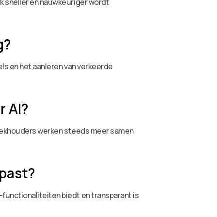
rk sneller en nauwkeuriger wordt
g?
els en het aanleren van verkeerde
r AI?
n. Boekhouders werken steeds meer samen
 past?
unctionaliteiten biedt en transparant is