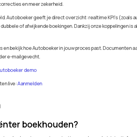
 correcties en meer zekerheid.
ld. Autoboeker geeft je direct overzicht: realtime KPI’s (zoals 
dubbele of afwijkende boekingen. Dankzij onze koppelingen is a
ies en bekijk hoe Autoboeker in jouw proces past. Documenten 
nder e-mailgevecht.
utoboeker demo
ten live:
Aanmelden
n
ciënter boekhouden?