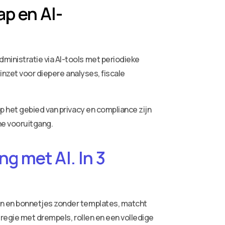
p en AI-
inistratie via AI-tools met periodieke
inzet voor diepere analyses, fiscale
 het gebied van privacy en compliance zijn
he vooruitgang.
g met AI. In 3
ren en bonnetjes zonder templates, matcht
 regie met drempels, rollen en een volledige