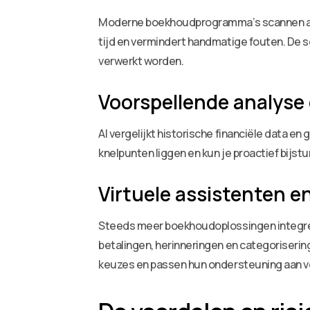
Moderne boekhoudprogramma’s scannen aut
tijd en vermindert handmatige fouten. De s
verwerkt worden.
Voorspellende analyse 
AI vergelijkt historische financiële data en
knelpunten liggen en kun je proactief bijs
Virtuele assistenten 
Steeds meer boekhoudoplossingen integreren
betalingen, herinneringen en categoriseri
keuzes en passen hun ondersteuning aan 