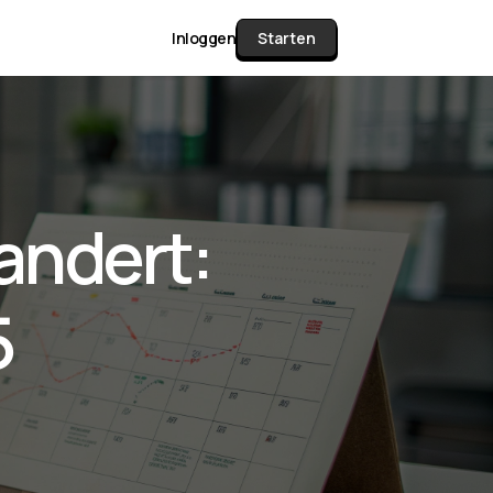
Inloggen
Starten
unctie Matrix
andert:
gelijk alle pakketten en mogelijkheden
or documenten verzamelen en facturen
5
werken tot controleren, boeken, bank
ching & klant dashboard.