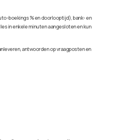
auto-boekings % en doorlooptijd), bank- en
lles in enkele minuten aangesloten en kun
aanleveren, antwoorden op vraagposten en