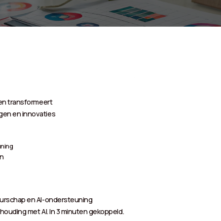
en transformeert
en en innovaties
uning
en
eurschap en AI-ondersteuning
houding met AI. In 3 minuten gekoppeld.