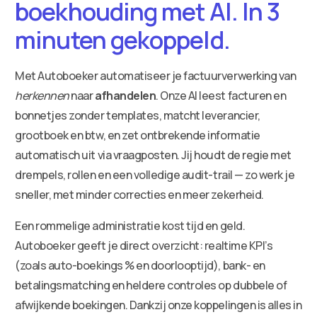
boekhouding met AI. In 3
minuten gekoppeld.
Met Autoboeker automatiseer je factuurverwerking van
herkennen
naar
afhandelen
. Onze AI leest facturen en
bonnetjes zonder templates, matcht leverancier,
grootboek en btw, en zet ontbrekende informatie
automatisch uit via vraagposten. Jij houdt de regie met
drempels, rollen en een volledige audit-trail — zo werk je
sneller, met minder correcties en meer zekerheid.
Een rommelige administratie kost tijd en geld.
Autoboeker geeft je direct overzicht: realtime KPI’s
(zoals auto-boekings % en doorlooptijd), bank- en
betalingsmatching en heldere controles op dubbele of
afwijkende boekingen. Dankzij onze koppelingen is alles in