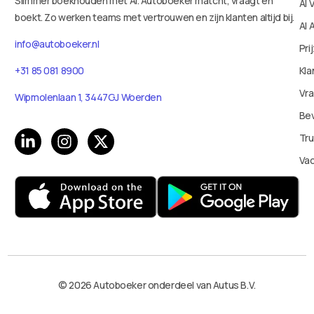
Slimmer boekhouden met AI. Autoboeker matcht, vraagt en
AI 
boekt. Zo werken teams met vertrouwen en zijn klanten altijd bij.
AI 
info@autoboeker.nl
Pri
Kla
+31 85 081 8900
Vr
Wipmolenlaan 1, 3447GJ Woerden
Bev
Tru
Va
© 2026 Autoboeker onderdeel van Autus B.V.