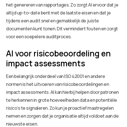
het genereren van rapportages. Zo zorgt AI ervoor dat je
altijd up-to-date bent met de laatste eisen en dat je
tijdens een audit snel en gemakkelijk de juiste
documenten kunt tonen. Dit vermindert fouten en zorgt
voor een soepelere auditproces.
AI voor risicobeoordeling en
impact assessments
Een belangrijk onderdeel van ISO 42001 en andere
normen is het uitvoeren van risicobeoordelingen en
impact assessments. AI kan hierbij helpen door patronen
te herkennen in grote hoeveelheden data en potentiële
risico’s te signaleren. Zo kun je proactief maatregelen
nemen en zorgen dat je organisatie altijd voldoet aan de
nieuwste eisen.