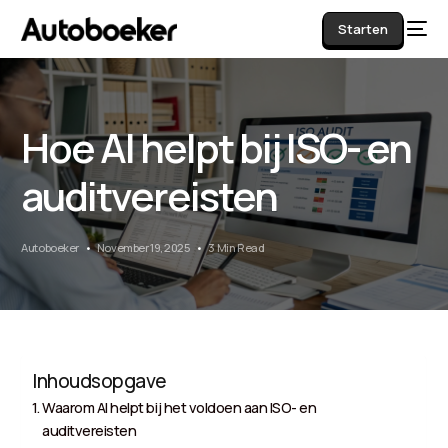
Starten
Hoe AI helpt bij ISO- en
AI
auditvereisten
Autoboeker
November 19, 2025
3 Min Read
Inhoudsopgave
Waarom AI helpt bij het voldoen aan ISO- en
auditvereisten