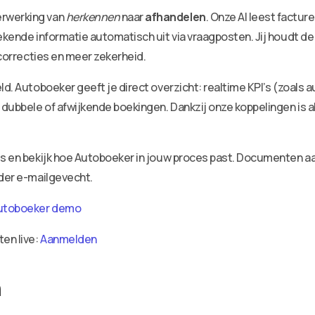
erwerking van
herkennen
naar
afhandelen
. Onze AI leest factu
ekende informatie automatisch uit via vraagposten. Jij houdt de
 correcties en meer zekerheid.
ld. Autoboeker geeft je direct overzicht: realtime KPI’s (zoals 
dubbele of afwijkende boekingen. Dankzij onze koppelingen is a
ies en bekijk hoe Autoboeker in jouw proces past. Documenten 
nder e-mailgevecht.
utoboeker demo
ten live:
Aanmelden
n