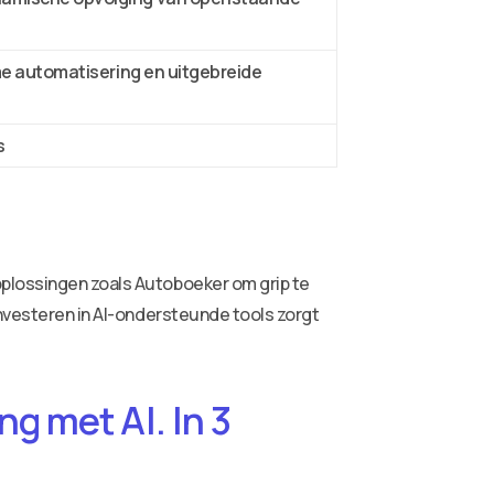
me automatisering en uitgebreide
s
oplossingen zoals Autoboeker om grip te
investeren in AI-ondersteunde tools zorgt
g met AI. In 3