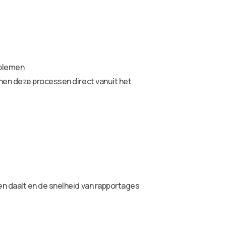
oblemen
unen deze processen direct vanuit het
n daalt en de snelheid van rapportages