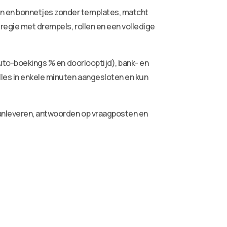
ren en bonnetjes zonder templates, matcht
 regie met drempels, rollen en een volledige
auto-boekings % en doorlooptijd), bank- en
lles in enkele minuten aangesloten en kun
aanleveren, antwoorden op vraagposten en