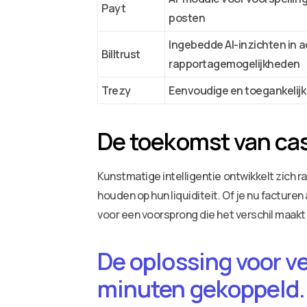
Payt
posten
Ingebedde AI-inzichten in 
Billtrust
rapportagemogelijkheden
Trezy
Eenvoudige en toegankelijk
De toekomst van c
Kunstmatige intelligentie ontwikkelt zich
houden op hun liquiditeit. Of je nu facture
voor een voorsprong die het verschil maakt b
De oplossing voor v
minuten gekoppeld.