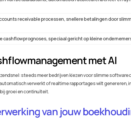
accounts receivable processen, snellere betalingen door slim
e cashflowprognoses, speciaal gericht op kleine ondernemer
ashflowmanagement met AI
 razendsnel: steeds meer bedrijven kiezen voor slimme software
n automatisch verwerkt of realtime rapportages wilt genereren, 
ij groei en continuïteit.
erwerking van jouw boekhoudin