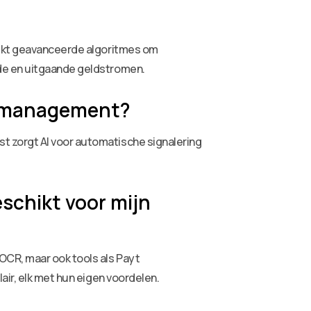
ruikt geavanceerde algoritmes om
nde en uitgaande geldstromen.
lowmanagement?
t zorgt AI voor automatische signalering
schikt voor mijn
OCR, maar ook tools als Payt
air, elk met hun eigen voordelen.