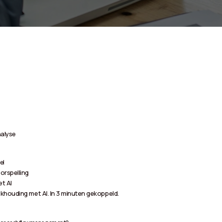
nalyse
el
orspelling
t AI
khouding met AI. In 3 minuten gekoppeld.