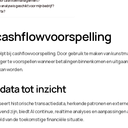
I voor cashflowmanagement?
nalyse is geschikt voor mijn bedrijf?
ata?
 cashflowvoorspelling
pt bij cashflowvoorspelling. Door gebruik te maken van kunstma
riger te voorspellen wanneer betalingen binnenkomen en uitgaa
 kan worden.
 data tot inzicht
eert historische transactiedata, herkende patronen en extern
vend zijn, biedt AI continue, realtime analyses en aanpassing
d van de toekomstige financiële situatie.