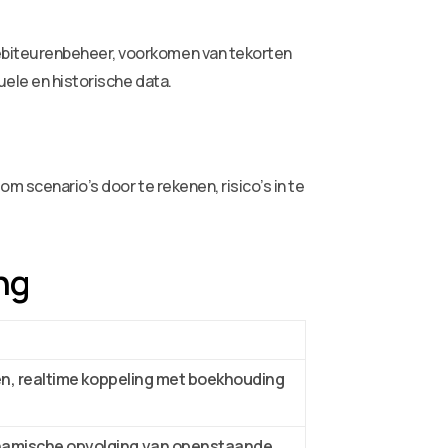
debiteurenbeheer, voorkomen van tekorten
uele en historische data.
m scenario’s door te rekenen, risico’s in te
ng
en, realtime koppeling met boekhouding
ynamische opvolging van openstaande