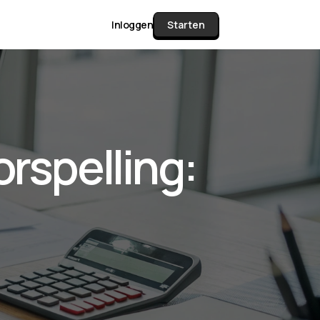
Inloggen
Starten
unctie Matrix
orspelling:
gelijk alle pakketten en mogelijkheden
or documenten verzamelen en facturen
werken tot controleren, boeken, bank
ching & klant dashboard.