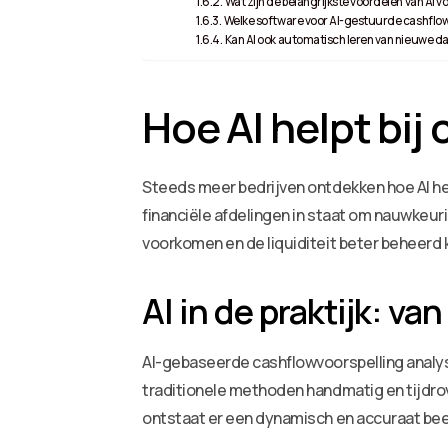
Wat zijn de belangrijkste voordelen van A
Welke software voor AI-gestuurde cashflow a
Kan AI ook automatisch leren van nieuwe d
Hoe AI helpt bij
Steeds meer bedrijven ontdekken hoe AI hel
financiële afdelingen in staat om nauwkeu
voorkomen en de liquiditeit beter beheerd
AI in de praktijk: van
AI-gebaseerde cashflowvoorspelling analys
traditionele methoden handmatig en tijdro
ontstaat er een dynamisch en accuraat beel