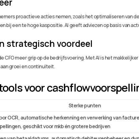
eer
nemers proactieve acties nemen, zoals het optimaliseren van 
n bij een te hoge kaspositie. AI geeft adviezen op basis van act
n strategisch voordeel
CFO meer grip op de bedrijfsvoering. Met AI is het makkelijker o
an groei en continuïteit.
 tools voor cashflowvoorspelli
Sterke punten
I voor OCR, automatische herkenning en verwerking van factur
ellingen, geschikt voor mkb én grotere bedrijven
ngen van betaaldatums, automatisch debiteurenbeheer en d