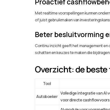
Proactief cashflowbeh
Met realtime voorspellingen kunnen onder
of juist gebruikmaken van investeringskanse
Beter besluitvorming e
Continu inzicht geeft het management en de 
schatten en keuzes te maken die bijdragen a
Overzicht: de beste
Tool
Volledige integratie van A
Autoboeker
voor directe cashflowvoorsp
AI-module voor voorspelli