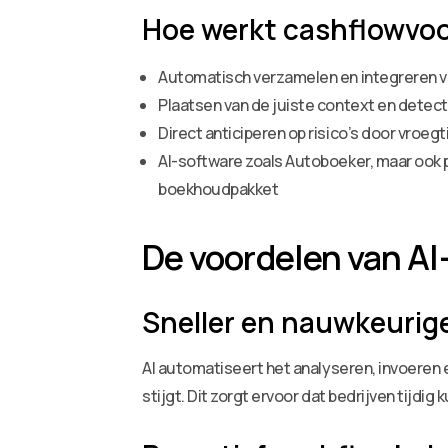
Hoe werkt cashflowvoo
Automatisch verzamelen en integreren va
Plaatsen van de juiste context en detec
Direct anticiperen op risico’s door vroeg
AI-software zoals Autoboeker, maar ook p
boekhoudpakket
De voordelen van A
Sneller en nauwkeurige
AI automatiseert het analyseren, invoeren
stijgt. Dit zorgt ervoor dat bedrijven tijdi