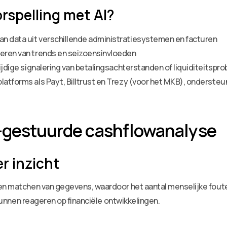
rspelling met AI?
n data uit verschillende administratiesystemen en facturen
teren van trends en seizoensinvloeden
tijdige signalering van betalingsachterstanden of liquiditeitspr
latforms als Payt, Billtrust en Trezy (voor het MKB), onderste
I-gestuurde cashflowanalyse
r inzicht
 en matchen van gegevens, waardoor het aantal menselijke foute
g kunnen reageren op financiële ontwikkelingen.