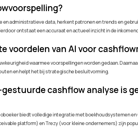
lowvoorspelling?
le en administratieve data, herkent patronen en trends en geb
erdoor ontstaat een accuraat en actueel inzicht in de inkome
kste voordelen van AI voor cashf
auwkeurigheid waarmee voorspellingen worden gedaan. Daarnaas
 fouten en helpt het bij strategische besluitvorming.
-gestuurde cashflow analyse is ge
Autoboeker biedt volledige integratie met boekhoudsystemen en 
eivable platform) en Trezy (voor kleine ondernemers) zijn popul