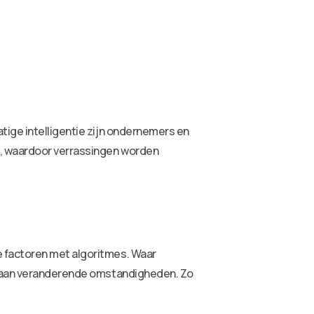
tige intelligentie zijn ondernemers en
n, waardoor verrassingen worden
e factoren met algoritmes. Waar
en aan veranderende omstandigheden. Zo