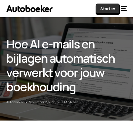
Starten
Hoe AI e-mails en
AI
bijlagen automatisch
verwerkt voor jouw
boekhouding
Autoboeker
November 14, 2025
3 Min Read