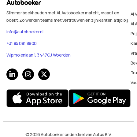
Slimmer boekhouden met AI. Autoboeker matcht, vraagt en
AI 
boekt. Zo werken teams met vertrouwen en zijn klanten altijd bij.
AI 
info@autoboeker.nl
Pri
+31 85 081 8900
Kla
Vr
Wipmolenlaan 1, 3447GJ Woerden
Bev
Tru
Va
© 2026 Autoboeker onderdeel van Autus B.V.