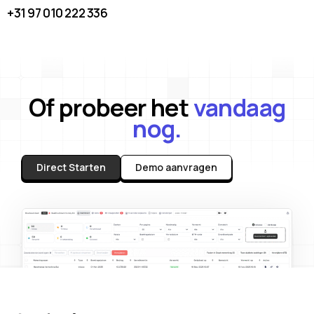
+31 97 010 222 336
Of probeer het
vandaag
nog.
Direct Starten
Demo aanvragen