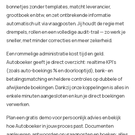
bonnetjes zonder templates, matcht leverancier,
grootboek en btw, en zet ontbrekende informatie
automatisch uit via vraagposten. Jij houdt de regie met
drempels, rollen en een volledige audit-trail — zo werk je
sneller, met minder correcties en meer zekerheid.
Een rommelige administratie kost tijd en geld.
Autoboeker geeft je direct overzicht: realtime KPI’s
(zoals auto-boekings % en doorlooptijd), bank- en
betalingsmatching en heldere controles op dubbele of
afwijkende boekingen. Dankzij onze koppelingen is alles in
enkele minuten aangesloten en kun je direct boekingen
verwerken.
Plan een gratis demo voor persoonlijk advies en bekijk
hoe Autoboeker in jouw proces past. Documenten
aanleveren, antwoorden op vraagposten en boeken: alles