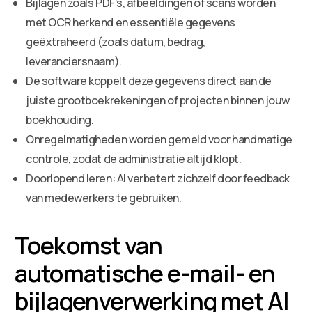
Bijlagen zoals PDF’s, afbeeldingen of scans worden
met OCR herkend en essentiële gegevens
geëxtraheerd (zoals datum, bedrag,
leveranciersnaam).
De software koppelt deze gegevens direct aan de
juiste grootboekrekeningen of projecten binnen jouw
boekhouding.
Onregelmatigheden worden gemeld voor handmatige
controle, zodat de administratie altijd klopt.
Doorlopend leren: AI verbetert zichzelf door feedback
van medewerkers te gebruiken.
Toekomst van
automatische e-mail- en
bijlagenverwerking met AI