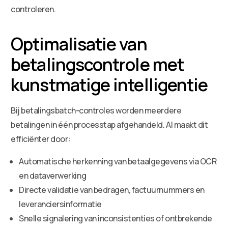
controleren.
Optimalisatie van
betalingscontrole met
kunstmatige intelligentie
Bij betalingsbatch-controles worden meerdere
betalingen in één processtap afgehandeld. AI maakt dit
efficiënter door:
Automatische herkenning van betaalgegevens via OCR
en dataverwerking
Directe validatie van bedragen, factuurnummers en
leveranciersinformatie
Snelle signalering van inconsistenties of ontbrekende