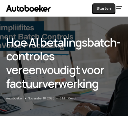
Starten
Hoe AI betalingsbatch-
AI
controles
vereenvoudigt voor
factuurverwerking
Autoboeker
November 18, 2025
3 Min Read