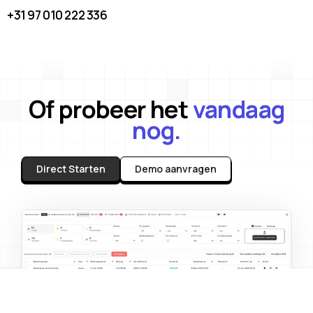
+31 97 010 222 336
Of probeer het
vandaag
nog.
Direct Starten
Demo aanvragen