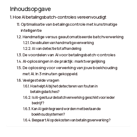
Inhoudsopgave
Hoe AI betalingsbatch-controles vereenvoudigt
Optimalisatie van betalingscontrole met kunstmatige
intelligentie
Handmatige versus geautomatiseerde batchverwerking
De valkuilen van handmatige verwerking
AI: van detectie tot afhandeling
De voordelen van AI voor betalingsbatch-controles
AI-oplossingen in de praktijk: marktvergelijking
De oplossing voor verwerking van jouw boekhouding
met AI. In 3 minuten gekoppeld.
Veelgestelde vragen
Hoe helpt AI bij het detecteren van fouten in
betalingsbatches?
Is AI-gestuurde batchverwerking geschikt voor ieder
bedrijf?
Kan AI geïntegreerd worden met bestaande
boekhoudsystemen?
Bespaart AI op de kosten van betalingsverwerking?