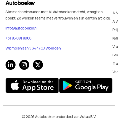
Slimmer boekhouden met AI. Autoboeker matcht, vraagt en
AI 
boekt. Zo werken teams met vertrouwen en zijn klanten altijd bij.
AI 
info@autoboeker.nl
Pri
+31 85 081 8900
Kla
Vr
Wipmolenlaan 1, 3447GJ Woerden
Bev
Tru
Va
© 2026 Autoboeker onderdeel van Autus B.V.