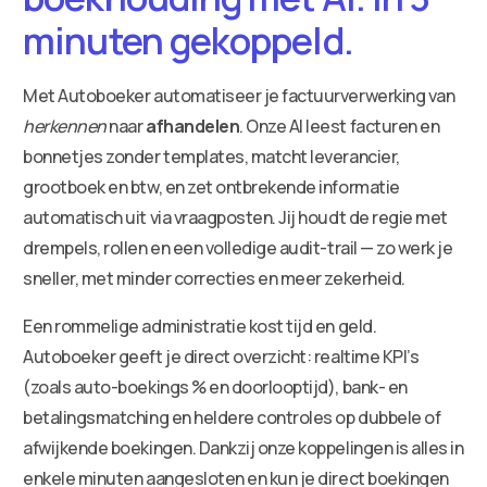
minuten gekoppeld.
Met Autoboeker automatiseer je factuurverwerking van
herkennen
naar
afhandelen
. Onze AI leest facturen en
bonnetjes zonder templates, matcht leverancier,
grootboek en btw, en zet ontbrekende informatie
automatisch uit via vraagposten. Jij houdt de regie met
drempels, rollen en een volledige audit-trail — zo werk je
sneller, met minder correcties en meer zekerheid.
Een rommelige administratie kost tijd en geld.
Autoboeker geeft je direct overzicht: realtime KPI’s
(zoals auto-boekings % en doorlooptijd), bank- en
betalingsmatching en heldere controles op dubbele of
afwijkende boekingen. Dankzij onze koppelingen is alles in
enkele minuten aangesloten en kun je direct boekingen