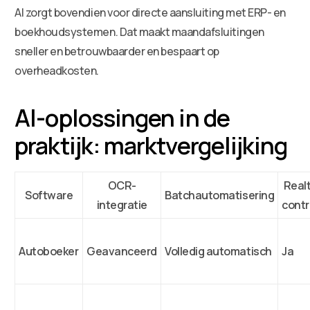
AI zorgt bovendien voor directe aansluiting met ERP- en
boekhoudsystemen. Dat maakt maandafsluitingen
sneller en betrouwbaarder en bespaart op
overheadkosten.
AI-oplossingen in de
praktijk: marktvergelijking
OCR-
Real
Software
Batchautomatisering
integratie
contr
Autoboeker
Geavanceerd
Volledig automatisch
Ja