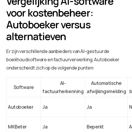
Vergelijking AI-software
voor kostenbeheer:
Autoboeker versus
alternatieven
Er zijn verschillende aanbieders van AI-gestuurde
boekhoudsoftware en factuurverwerking. Autoboeker
onderscheidt zich op de volgende punten:
AI-
Automatische
Software
factuurherkenning
afwijkingsmelding
b
Autoboeker
Ja
Ja
N
MKBeter
Ja
Beperkt
A