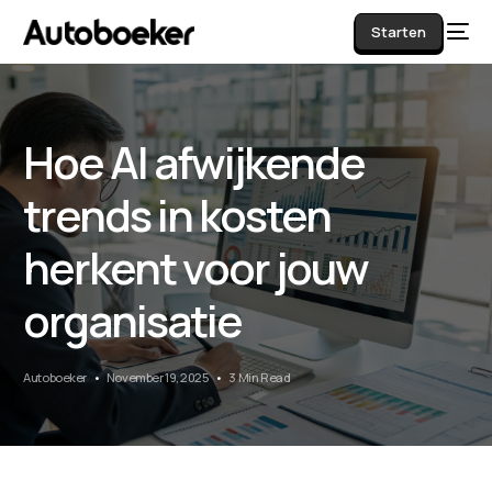
Starten
Hoe AI afwijkende
AI
trends in kosten
herkent voor jouw
organisatie
Autoboeker
November 19, 2025
3 Min Read