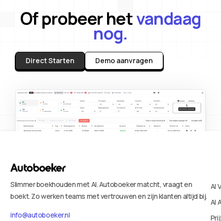
Of probeer het
vandaag
nog.
Direct Starten
Demo aanvragen
Slimmer boekhouden met AI. Autoboeker matcht, vraagt en
AI 
boekt. Zo werken teams met vertrouwen en zijn klanten altijd bij.
AI 
info@autoboeker.nl
Pri