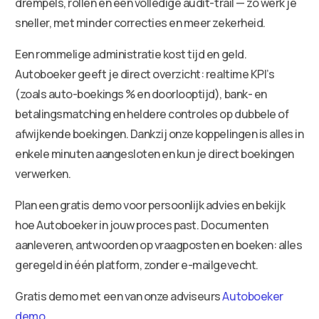
drempels, rollen en een volledige audit-trail — zo werk je
sneller, met minder correcties en meer zekerheid.
Een rommelige administratie kost tijd en geld.
Autoboeker geeft je direct overzicht: realtime KPI’s
(zoals auto-boekings % en doorlooptijd), bank- en
betalingsmatching en heldere controles op dubbele of
afwijkende boekingen. Dankzij onze koppelingen is alles in
enkele minuten aangesloten en kun je direct boekingen
verwerken.
Plan een gratis demo voor persoonlijk advies en bekijk
hoe Autoboeker in jouw proces past. Documenten
aanleveren, antwoorden op vraagposten en boeken: alles
geregeld in één platform, zonder e-mailgevecht.
Gratis demo met een van onze adviseurs
Autoboeker
demo