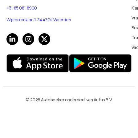
+31 85 081 8900
Kla
Vr
Wipmolenlaan 1, 3447GJ Woerden
Bev
Tru
Va
© 2026 Autoboeker onderdeel van Autus B.V.