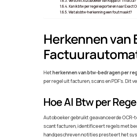
Verschilt Autoboeker van Klippa of Trifacta?
Kan ik btw per regel exporteren naar Exact O
Wat als btw-herkenning een fout maakt?
Herkennen van B
Factuurautomat
Het
herkennen van btw-bedragen per reg
per regel uit facturen, scans en PDF’s. Dit
Hoe AI Btw per Rege
Autoboeker gebruikt geavanceerde OCR-te
scant facturen, identificeert regels met b
handgeschreven notities presteert het sy