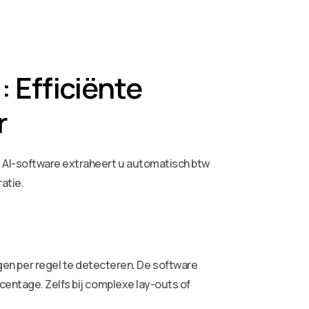
 Efficiënte
r
 AI-software extraheert u automatisch btw
atie.
n per regel te detecteren. De software
centage. Zelfs bij complexe lay-outs of