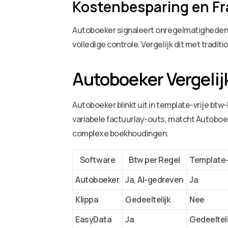
Kostenbesparing en F
Autoboeker signaleert onregelmatigheden z
volledige controle. Vergelijk dit met tradi
Autoboeker Vergeli
Autoboeker blinkt uit in template-vrije btw
variabele factuurlay-outs, matcht Autoboe
complexe boekhoudingen.
Software
Btw per Regel
Template-
Autoboeker
Ja, AI-gedreven
Ja
Klippa
Gedeeltelijk
Nee
EasyData
Ja
Gedeelteli