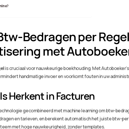
nline?
tw-Bedragen per Regel:
isering met Autoboeke
el
is cruciaal voor nauwkeurige boekhouding. Met Autoboeker’s
 vermindert handmatige invoer en voorkomt fouten in uw administr
ls Herkent in Facturen
chnologie gecombineerd met machine learning om btw-bedrage
edragen en tarieven, en berekent automatisch het juiste btw-per
steem met hoge nauwkeurigheid, zonder templates.