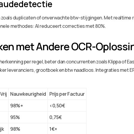
raudedetectie
oals duplicaten of onverwachte btw-stijgingen. Met realtime r
tionele methodes: AI reduceert correcties met 80%.
jken met Andere OCR-Oplossi
-herkenning per regel, beter dan concurrenten zoals Klippa of E
ker leveranciers, grootboek en btw naadloos. Integraties met
Vrij
Nauwkeurigheid
Prijs per Factuur
98%+
<0,50€
95%
0,75€
jk
98%
1€+