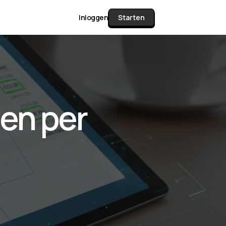
Inloggen
Starten
unctie Matrix
en per
gelijk alle pakketten en mogelijkheden
or documenten verzamelen en facturen
werken tot controleren, boeken, bank
ching & klant dashboard.