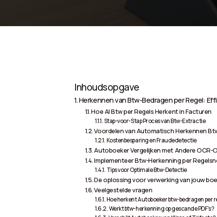
Inhoudsopgave
Herkennen van Btw-Bedragen per Regel: Eff
Hoe AI Btw per Regels Herkent in Facturen
Stap-voor-Stap Proces van Btw-Extractie
Voordelen van Automatisch Herkennen Btw
Kostenbesparing en Fraudedetectie
Autoboeker Vergelijken met Andere OCR-
Implementeer Btw-Herkenning per Regelsn
Tips voor Optimale Btw-Detectie
De oplossing voor verwerking van jouw boe
Veelgestelde vragen
Hoe herkent Autoboeker btw-bedragen per r
Werkt btw-herkenning op gescande PDF’s?