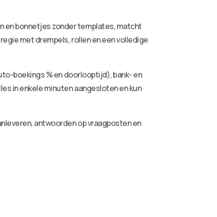
ren en bonnetjes zonder templates, matcht
 regie met drempels, rollen en een volledige
auto-boekings % en doorlooptijd), bank- en
lles in enkele minuten aangesloten en kun
aanleveren, antwoorden op vraagposten en