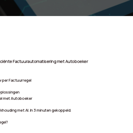
iciënte Factuurautomatisering met Autoboeker
 per Factuurregel
Oplossingen
el met Autoboeker
khouding met AI. In 3 minuten gekoppeld.
egel?