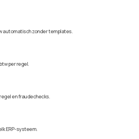
tw automatisch zonder templates.
btw per regel.
regel en fraudechecks.
 elk ERP-systeem.