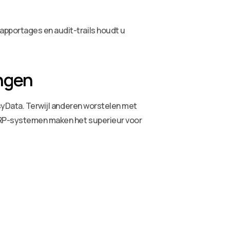
apportages en audit-trails houdt u
ngen
asyData. Terwijl anderen worstelen met
 ERP-systemen maken het superieur voor