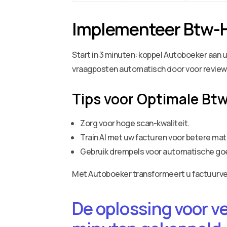
Implementeer Btw-H
Start in 3 minuten: koppel Autoboeker aan 
vraagposten automatisch door voor review
Tips voor Optimale Bt
Zorg voor hoge scan-kwaliteit.
Train AI met uw facturen voor betere mat
Gebruik drempels voor automatische go
Met Autoboeker transformeert u factuurverw
De oplossing voor v