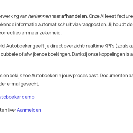
erwerking van
herkennen
naar
afhandelen
. Onze AI leest factu
ekende informatie automatisch uit via vraagposten. Jij houdt de
 correcties en meer zekerheid.
ld. Autoboeker geeft je direct overzicht: realtime KPI’s (zoals 
dubbele of afwijkende boekingen. Dankzij onze koppelingen is a
ies en bekijk hoe Autoboeker in jouw proces past. Documenten 
nder e-mailgevecht.
utoboeker demo
ten live:
Aanmelden
n