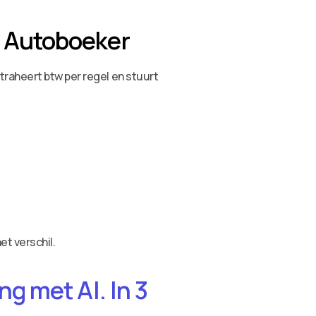
 Autoboeker
raheert btw per regel en stuurt
t verschil.
g met AI. In 3