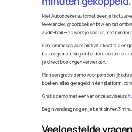
minuten gekoppeld.
Met Autoboeker automatiseer je factuurv
leverancier, grootboek en btw, en zet ontbr
audit-trail — zo werk je sneller, met minder
Een rommelige administratie kost tijd en ge
betalingsmatching en heldere controles op 
je direct boekingen verwerken.
Plan een gratis demo voor persoonlijk adv
boeken: alles geregeld in één platform, zo
Gratis demo met een van onze adviseurs
A
Begin vandaag nog en je bent binnen 3 minu
Veelgestelde vrage