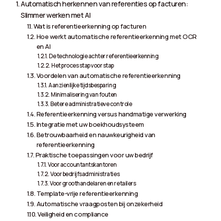
Automatisch herkennen van referenties op facturen:
Slimmer werken met AI
Wat is referentieerkenning op facturen
Hoe werkt automatische referentieerkenning met OCR
en AI
De technologie achter referentieerkenning
Het proces stap voor stap
Voordelen van automatische referentieerkenning
Aanzienlijke tijdsbesparing
Minimalisering van fouten
Betere administratieve controle
Referentieerkenning versus handmatige verwerking
Integratie met uw boekhoudsysteem
Betrouwbaarheid en nauwkeurigheid van
referentieerkenning
Praktische toepassingen voor uw bedrijf
Voor accountantskantoren
Voor bedrijfsadministraties
Voor groothandelaren en retailers
Template-vrije referentieerkenning
Automatische vraagposten bij onzekerheid
Veiligheid en compliance