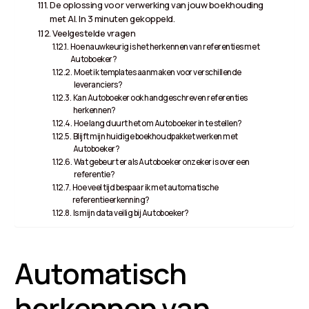
De oplossing voor verwerking van jouw boekhouding
met AI. In 3 minuten gekoppeld.
Veelgestelde vragen
Hoe nauwkeurig is het herkennen van referenties met
Autoboeker?
Moet ik templates aanmaken voor verschillende
leveranciers?
Kan Autoboeker ook handgeschreven referenties
herkennen?
Hoe lang duurt het om Autoboeker in te stellen?
Blijft mijn huidige boekhoudpakket werken met
Autoboeker?
Wat gebeurt er als Autoboeker onzeker is over een
referentie?
Hoe veel tijd bespaar ik met automatische
referentieerkenning?
Is mijn data veilig bij Autoboeker?
Automatisch
herkennen van