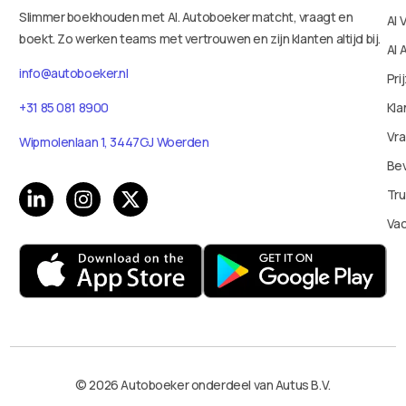
Slimmer boekhouden met AI. Autoboeker matcht, vraagt en
AI 
boekt. Zo werken teams met vertrouwen en zijn klanten altijd bij.
AI 
info@autoboeker.nl
Pri
Kla
+31 85 081 8900
Vr
Wipmolenlaan 1, 3447GJ Woerden
Bev
Tru
Va
© 2026 Autoboeker onderdeel van Autus B.V.