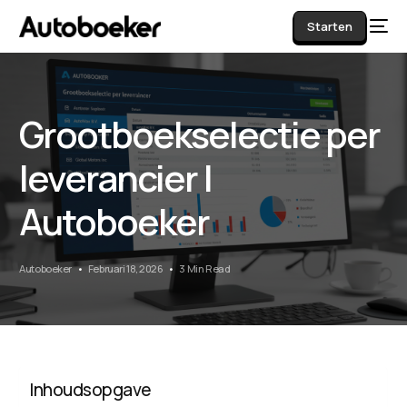
Starten
Grootboekselectie per
AI
leverancier |
Autoboeker
Autoboeker
Februari 18, 2026
3 Min Read
Inhoudsopgave