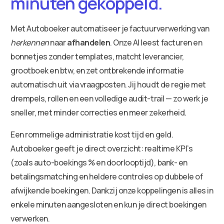
minuten gekoppeld.
Met Autoboeker automatiseer je factuurverwerking van
herkennen
naar
afhandelen
. Onze AI leest facturen en
bonnetjes zonder templates, matcht leverancier,
grootboek en btw, en zet ontbrekende informatie
automatisch uit via vraagposten. Jij houdt de regie met
drempels, rollen en een volledige audit-trail — zo werk je
sneller, met minder correcties en meer zekerheid.
Een rommelige administratie kost tijd en geld.
Autoboeker geeft je direct overzicht: realtime KPI’s
(zoals auto-boekings % en doorlooptijd), bank- en
betalingsmatching en heldere controles op dubbele of
afwijkende boekingen. Dankzij onze koppelingen is alles in
enkele minuten aangesloten en kun je direct boekingen
verwerken.