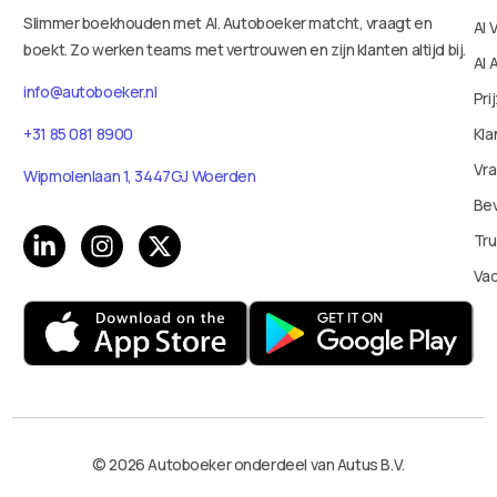
Slimmer boekhouden met AI. Autoboeker matcht, vraagt en
AI 
boekt. Zo werken teams met vertrouwen en zijn klanten altijd bij.
AI 
info@autoboeker.nl
Pri
+31 85 081 8900
Kla
Vr
Wipmolenlaan 1, 3447GJ Woerden
Bev
Tru
Va
© 2026 Autoboeker onderdeel van Autus B.V.