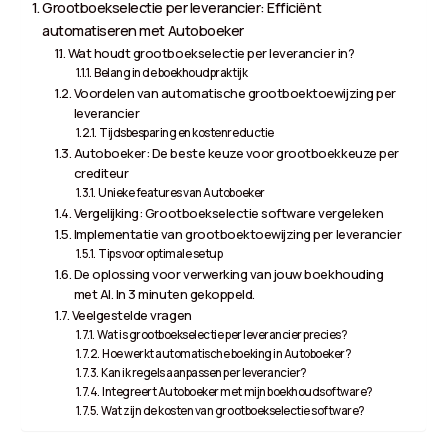
Grootboekselectie per leverancier: Efficiënt
automatiseren met Autoboeker
Wat houdt grootboekselectie per leverancier in?
Belang in de boekhoudpraktijk
Voordelen van automatische grootboektoewijzing per
leverancier
Tijdsbesparing en kostenreductie
Autoboeker: De beste keuze voor grootboekkeuze per
crediteur
Unieke features van Autoboeker
Vergelijking: Grootboekselectie software vergeleken
Implementatie van grootboektoewijzing per leverancier
Tips voor optimale setup
De oplossing voor verwerking van jouw boekhouding
met AI. In 3 minuten gekoppeld.
Veelgestelde vragen
Wat is grootboekselectie per leverancier precies?
Hoe werkt automatische boeking in Autoboeker?
Kan ik regels aanpassen per leverancier?
Integreert Autoboeker met mijn boekhoudsoftware?
Wat zijn de kosten van grootboekselectie software?