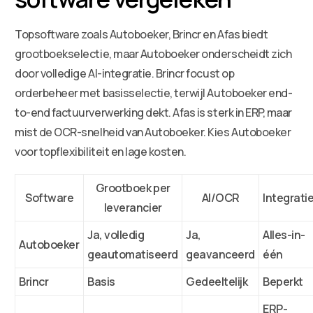
Topsoftware zoals Autoboeker, Brincr en Afas biedt
grootboekselectie, maar Autoboeker onderscheidt zich
door volledige AI-integratie. Brincr focust op
orderbeheer met basisselectie, terwijl Autoboeker end-
to-end factuurverwerking dekt. Afas is sterk in ERP, maar
mist de OCR-snelheid van Autoboeker. Kies Autoboeker
voor topflexibiliteit en lage kosten.
Grootboek per
Software
AI/OCR
Integrati
leverancier
Ja, volledig
Ja,
Alles-in-
Autoboeker
geautomatiseerd
geavanceerd
één
Brincr
Basis
Gedeeltelijk
Beperkt
ERP-