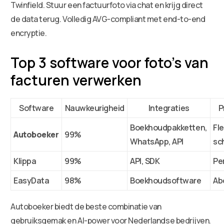
Twinfield. Stuur een factuurfoto via chat en krijg direct
de data terug. Volledig AVG-compliant met end-to-end
encryptie.
Top 3 software voor foto’s van
facturen verwerken
Software
Nauwkeurigheid
Integraties
P
Boekhoudpakketten,
Fle
Autoboeker
99%
WhatsApp, API
sc
Klippa
99%
API, SDK
Pe
EasyData
98%
Boekhoudsoftware
Ab
Autoboeker biedt de beste combinatie van
gebruiksgemak en AI-power voor Nederlandse bedrijven.