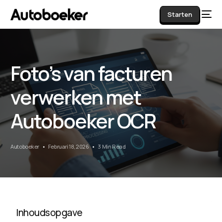
Starten
Foto’s van facturen
AI
verwerken met
Autoboeker OCR
Autoboeker
Februari 18, 2026
3 Min Read
Inhoudsopgave