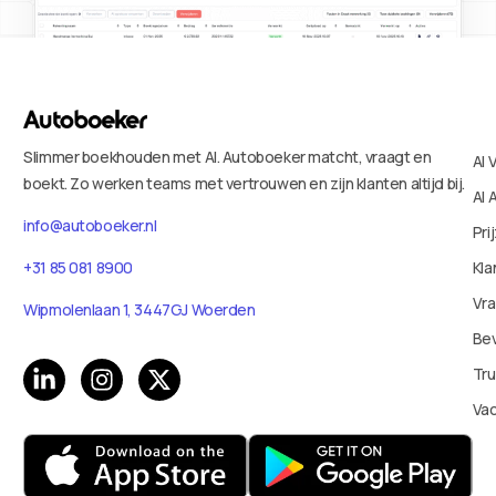
Slimmer boekhouden met AI. Autoboeker matcht, vraagt en
AI 
boekt. Zo werken teams met vertrouwen en zijn klanten altijd bij.
AI 
info@autoboeker.nl
Pri
+31 85 081 8900
Kla
Vr
Wipmolenlaan 1, 3447GJ Woerden
Bev
Tru
Va