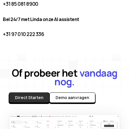
+31 85 081 8900
Bel 24/7 met Linda onze AI assistent
+31 97 010 222 336
Of probeer het
vandaag
nog.
Direct Starten
Demo aanvragen