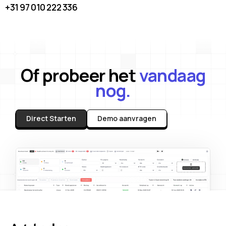
+31 97 010 222 336
Of probeer het
vandaag
nog.
Direct Starten
Demo aanvragen