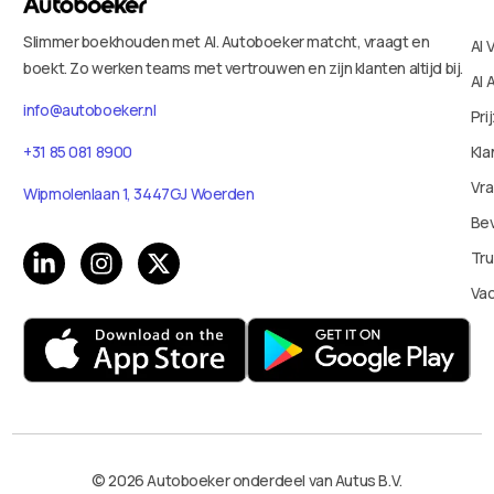
Slimmer boekhouden met AI. Autoboeker matcht, vraagt en
AI 
boekt. Zo werken teams met vertrouwen en zijn klanten altijd bij.
AI 
info@autoboeker.nl
Pri
+31 85 081 8900
Kla
Vr
Wipmolenlaan 1, 3447GJ Woerden
Bev
Tru
Va
© 2026 Autoboeker onderdeel van Autus B.V.