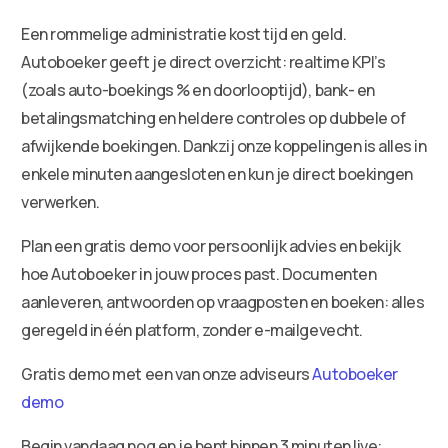
Een rommelige administratie kost tijd en geld.
Autoboeker geeft je direct overzicht: realtime KPI’s
(zoals auto-boekings % en doorlooptijd), bank- en
betalingsmatching en heldere controles op dubbele of
afwijkende boekingen. Dankzij onze koppelingen is alles in
enkele minuten aangesloten en kun je direct boekingen
verwerken.
Plan een gratis demo voor persoonlijk advies en bekijk
hoe Autoboeker in jouw proces past. Documenten
aanleveren, antwoorden op vraagposten en boeken: alles
geregeld in één platform, zonder e-mailgevecht.
Gratis demo met een van onze adviseurs
Autoboeker
demo
Begin vandaag nog en je bent binnen 3 minuten live: