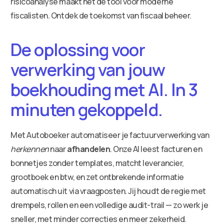
risicoanalyse maakt het dé tool voor moderne
fiscalisten. Ontdek de toekomst van fiscaal beheer.
De oplossing voor
verwerking van jouw
boekhouding met AI. In 3
minuten gekoppeld.
Met Autoboeker automatiseer je factuurverwerking van
herkennen
naar
afhandelen
. Onze AI leest facturen en
bonnetjes zonder templates, matcht leverancier,
grootboek en btw, en zet ontbrekende informatie
automatisch uit via vraagposten. Jij houdt de regie met
drempels, rollen en een volledige audit-trail — zo werk je
sneller, met minder correcties en meer zekerheid.