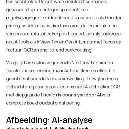
basiscontroles. De software simuleert scenario’s
gebaseerd op recente jurisprudentie en
regelwijzigingen. Zo identificeert u risico’s zoals transfer
pricing issues of subsidieclaims voordat ze problemen
veroorzaken. Autoboeker positioneert zich als topkeuze
naast tools als InView Tax en GenIA-L, maar met focus op
factuur-OCR en end-to-end boekhouding.
Vergelijkbare oplossingen zoals Nextens Tex bieden
fiscale ondersteuning, maar Autoboeker excelleert in
geautomatiseerde factuurverwerking. Terwijl anderen
zich richten op onderzoek, combineert Autoboeker OCR
met diepgaande
fiscale risicoanalyse door AI
voor
complete boekhoudautomatisering.
Afbeelding: AI-analyse