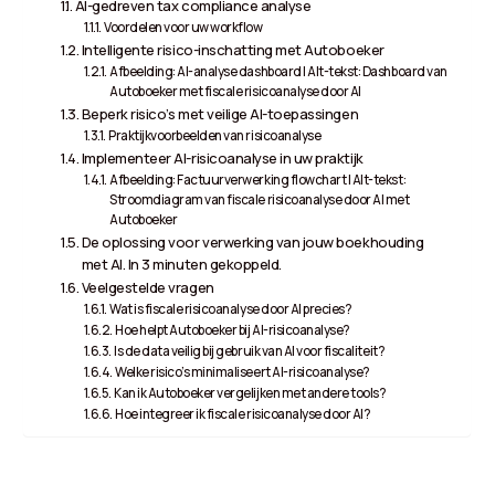
AI-gedreven tax compliance analyse
Voordelen voor uw workflow
Intelligente risico-inschatting met Autoboeker
Afbeelding: AI-analyse dashboard | Alt-tekst: Dashboard van
Autoboeker met fiscale risicoanalyse door AI
Beperk risico’s met veilige AI-toepassingen
Praktijkvoorbeelden van risicoanalyse
Implementeer AI-risicoanalyse in uw praktijk
Afbeelding: Factuurverwerking flowchart | Alt-tekst:
Stroomdiagram van fiscale risicoanalyse door AI met
Autoboeker
De oplossing voor verwerking van jouw boekhouding
met AI. In 3 minuten gekoppeld.
Veelgestelde vragen
Wat is fiscale risicoanalyse door AI precies?
Hoe helpt Autoboeker bij AI-risicoanalyse?
Is de data veilig bij gebruik van AI voor fiscaliteit?
Welke risico’s minimaliseert AI-risicoanalyse?
Kan ik Autoboeker vergelijken met andere tools?
Hoe integreer ik fiscale risicoanalyse door AI?