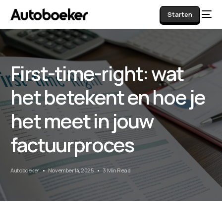
Starten
First-time-right: wat
AI
het betekent en hoe je
het meet in jouw
factuurproces
Autoboeker
November 14, 2025
3 Min Read