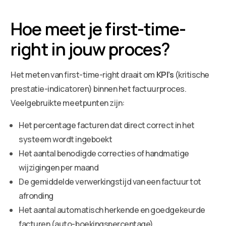
Hoe meet je first-time-
right in jouw proces?
Het meten van first-time-right draait om
KPI’s
(kritische
prestatie-indicatoren) binnen het factuurproces.
Veelgebruikte meetpunten zijn:
Het percentage facturen dat direct correct in het
systeem wordt ingeboekt
Het aantal benodigde correcties of handmatige
wijzigingen per maand
De gemiddelde verwerkingstijd van een factuur tot
afronding
Het aantal automatisch herkende en goedgekeurde
facturen (auto-boekingspercentage)