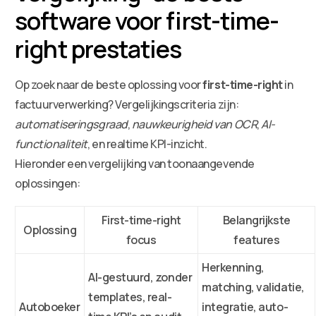
software voor first-time-
right prestaties
Op zoek naar de beste oplossing voor
first-time-right
in
factuurverwerking? Vergelijkingscriteria zijn:
automatiseringsgraad
,
nauwkeurigheid van OCR
,
AI-
functionaliteit
, en realtime KPI-inzicht.
Hieronder een vergelijking van toonaangevende
oplossingen:
First-time-right
Belangrijkste
Oplossing
focus
features
Herkenning,
AI-gestuurd, zonder
matching, validatie,
templates, real-
Autoboeker
integratie, auto-