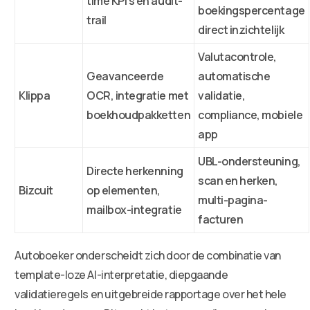
time KPI’s en audit-
boekingspercentage
trail
direct inzichtelijk
Valutacontrole,
Geavanceerde
automatische
Klippa
OCR, integratie met
validatie,
boekhoudpakketten
compliance, mobiele
app
UBL-ondersteuning,
Directe herkenning
scan en herken,
Bizcuit
op elementen,
multi-pagina-
mailbox-integratie
facturen
Autoboeker onderscheidt zich door de combinatie van
template-loze AI-interpretatie, diepgaande
validatieregels en uitgebreide rapportage over het hele