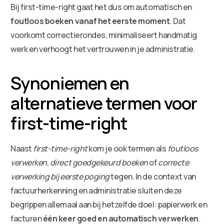
Bij first-time-right gaat het dus om automatisch en
foutloos boeken vanaf het eerste moment
. Dat
voorkomt correctierondes, minimaliseert handmatig
werk en verhoogt het vertrouwen in je administratie.
Synoniemen en
alternatieve termen voor
first-time-right
Naast
first-time-right
kom je ook termen als
foutloos
verwerken
,
direct goedgekeurd boeken
of
correcte
verwerking bij eerste poging
tegen. In de context van
factuurherkenning en administratie sluiten deze
begrippen allemaal aan bij hetzelfde doel: papierwerk en
facturen
één keer goed en automatisch verwerken
.