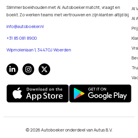
Slimmer boekhouden met AI. Autoboeker matcht, vraagt en
AI 
boekt. Zo werken teams met vertrouwen en zijn klanten altijd bij.
AI 
info@autoboeker.nl
Pri
+31 85 081 8900
Kla
Vr
Wipmolenlaan 1, 3447GJ Woerden
Bev
Tru
Va
© 2026 Autoboeker onderdeel van Autus B.V.