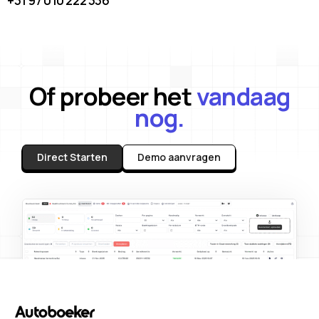
+31 97 010 222 336
Of probeer het
vandaag
nog.
Direct Starten
Demo aanvragen