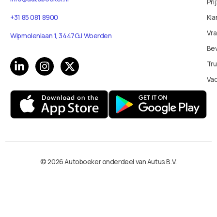
Pri
+31 85 081 8900
Kla
Vr
Wipmolenlaan 1, 3447GJ Woerden
Bev
Tru
Va
© 2026 Autoboeker onderdeel van Autus B.V.