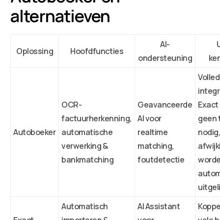
alternatieven
AI-
Oplossing
Hoofdfuncties
ondersteuning
ke
Volled
integ
OCR-
Geavanceerde
Exact 
factuurherkenning,
AI voor
geen 
Autoboeker
automatische
realtime
nodig
verwerking &
matching,
afwij
bankmatching
foutdetectie
word
autom
uitgel
Automatisch
AI Assistant
Koppe
Exact
importeren &
voor
vele 