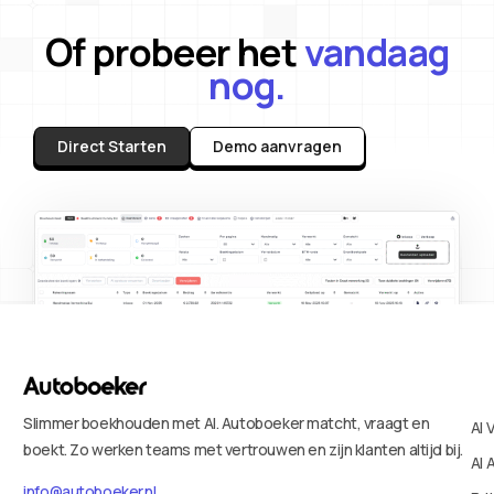
Of probeer het
vandaag
nog.
Direct Starten
Demo aanvragen
Slimmer boekhouden met AI. Autoboeker matcht, vraagt en
AI 
boekt. Zo werken teams met vertrouwen en zijn klanten altijd bij.
AI 
info@autoboeker.nl