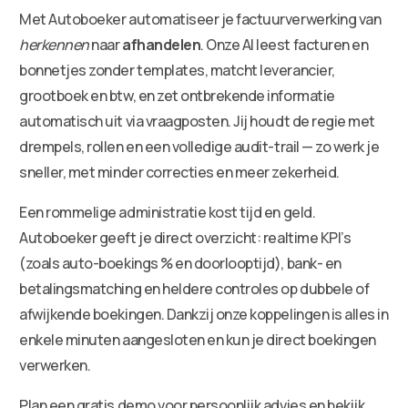
Met Autoboeker automatiseer je factuurverwerking van
herkennen
naar
afhandelen
. Onze AI leest facturen en
bonnetjes zonder templates, matcht leverancier,
grootboek en btw, en zet ontbrekende informatie
automatisch uit via vraagposten. Jij houdt de regie met
drempels, rollen en een volledige audit-trail — zo werk je
sneller, met minder correcties en meer zekerheid.
Een rommelige administratie kost tijd en geld.
Autoboeker geeft je direct overzicht: realtime KPI’s
(zoals auto-boekings % en doorlooptijd), bank- en
betalingsmatching en heldere controles op dubbele of
afwijkende boekingen. Dankzij onze koppelingen is alles in
enkele minuten aangesloten en kun je direct boekingen
verwerken.
Plan een gratis demo voor persoonlijk advies en bekijk