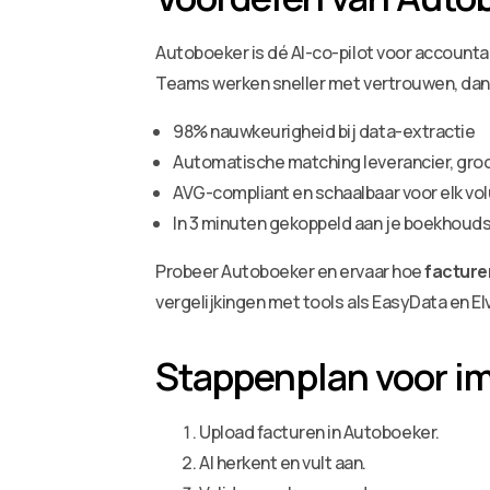
Autoboeker is dé AI-co-pilot voor account
Teams werken sneller met vertrouwen, dank
98% nauwkeurigheid bij data-extractie
Automatische matching leverancier, gr
AVG-compliant en schaalbaar voor elk v
In 3 minuten gekoppeld aan je boekhou
Probeer Autoboeker en ervaar hoe
facture
vergelijkingen met tools als EasyData en Elv
Stappenplan voor i
Upload facturen in Autoboeker.
AI herkent en vult aan.