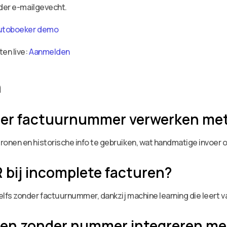
nder e-mailgevecht.
utoboeker demo
ten live:
Aanmelden
n
er factuurnummer verwerken met
onen en historische info te gebruiken, wat handmatige invoer 
 bij incomplete facturen?
fs zonder factuurnummer, dankzij machine learning die leert va
en zonder nummer integreren me