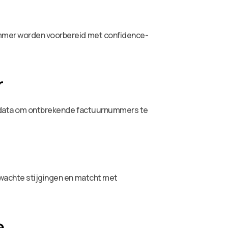
nummer worden voorbereid met confidence-
r
che data om ontbrekende factuurnummers te
rwachte stijgingen en matcht met
e