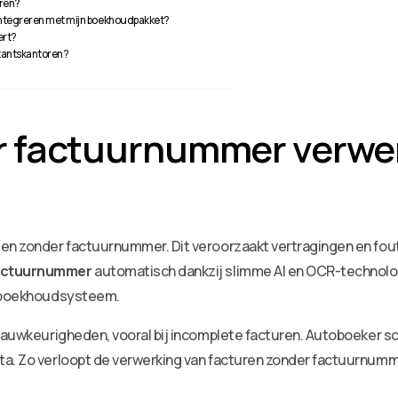
uren?
ntegreren met mijn boekhoudpakket?
ert?
ntantskantoren?
r factuurnummer verwer
gen zonder factuurnummer. Dit veroorzaakt vertragingen en fou
factuurnummer
automatisch dankzij slimme AI en OCR-technolog
je boekhoudsysteem.
nnauwkeurigheden, vooral bij incomplete facturen. Autoboeker sc
ta. Zo verloopt de verwerking van facturen zonder factuurnum