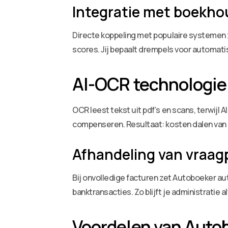
Integratie met boekh
Directe koppeling met populaire systemen 
scores. Jij bepaalt drempels voor automatis
AI-OCR technologie
OCR leest tekst uit pdf’s en scans, terwij
compenseren. Resultaat: kosten dalen van 4
Afhandeling van vraag
Bij onvolledige facturen zet Autoboeker au
banktransacties. Zo blijft je administratie a
Voordelen van Autob