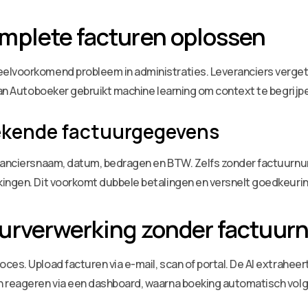
mplete facturen oplossen
lvoorkomend probleem in administraties. Leveranciers vergeten
 van Autoboeker gebruikt machine learning om context te begrijp
ekende factuurgegevens
eranciersnaam, datum, bedragen en BTW. Zelfs zonder factuurn
kingen. Dit voorkomt dubbele betalingen en versnelt goedkeuri
urverwerking zonder factuu
es. Upload facturen via e-mail, scan of portal. De AI extraheert
n reageren via een dashboard, waarna boeking automatisch volg