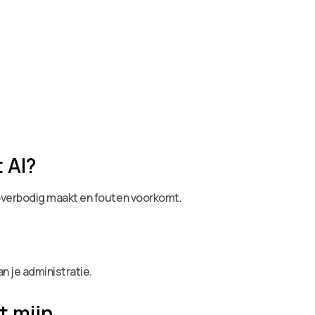
 AI?
overbodig maakt en fouten voorkomt.
n je administratie.
t mijn