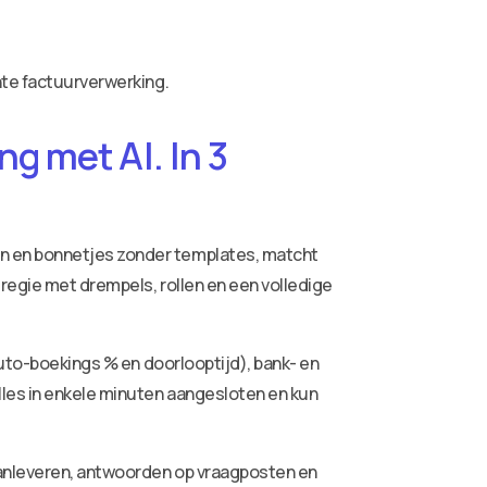
nte factuurverwerking.
g met AI. In 3
ren en bonnetjes zonder templates, matcht
 regie met drempels, rollen en een volledige
auto-boekings % en doorlooptijd), bank- en
lles in enkele minuten aangesloten en kun
aanleveren, antwoorden op vraagposten en