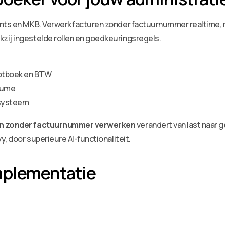
ants en MKB. Verwerk facturen zonder factuurnummer realtime, 
zij ingestelde rollen en goedkeuringsregels.
ootboek en BTW
olume
dsysteem
n zonder factuurnummer verwerken
verandert van last naar 
y, door superieure AI-functionaliteit.
mplementatie