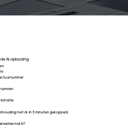
de AI-oplossing
sen
ns
factuurnummer
r nummer
istratie
khouding met AI. In 3 minuten gekoppeld.
erwerken met AI?