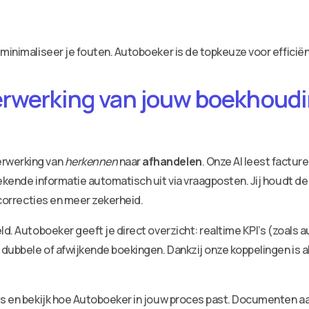
 minimaliseer je fouten. Autoboeker is de topkeuze voor efficië
erwerking van jouw boekhoudin
erwerking van
herkennen
naar
afhandelen
. Onze AI leest factu
ekende informatie automatisch uit via vraagposten. Jij houdt de
 correcties en meer zekerheid.
ld. Autoboeker geeft je direct overzicht: realtime KPI’s (zoals 
dubbele of afwijkende boekingen. Dankzij onze koppelingen is a
ies en bekijk hoe Autoboeker in jouw proces past. Documenten 