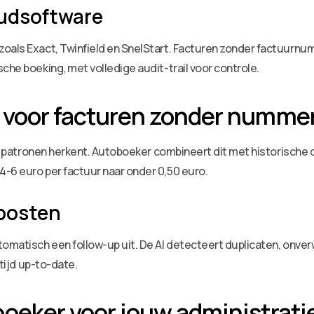
oudsoftware
zoals Exact, Twinfield en SnelStart. Facturen zonder factuur
che boeking, met volledige audit-trail voor controle.
 voor facturen zonder numme
l AI patronen herkent. Autoboeker combineert dit met historis
-6 euro per factuur naar onder 0,50 euro.
posten
tomatisch een follow-up uit. De AI detecteert duplicaten, onve
ltijd up-to-date.
oeker voor jouw administrati