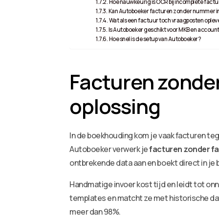
Hoe nauwkeurig is OCR bij incomplete fact
Kan Autoboeker facturen zonder nummer i
Wat als een factuur toch vraagposten oplev
Is Autoboeker geschikt voor MKB en accou
Hoe snel is de setup van Autoboeker?
Facturen zonde
oplossing
In de boekhouding kom je vaak facturen te
Autoboeker verwerk je
facturen zonder 
ontbrekende data aan en boekt direct in 
Handmatige invoer kost tijd en leidt tot o
templates en matcht ze met historische da
meer dan 98%.