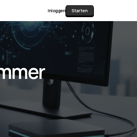
Inloggen
Starten
unctie Matrix
ummer
gelijk alle pakketten en mogelijkheden
or documenten verzamelen en facturen
werken tot controleren, boeken, bank
ching & klant dashboard.