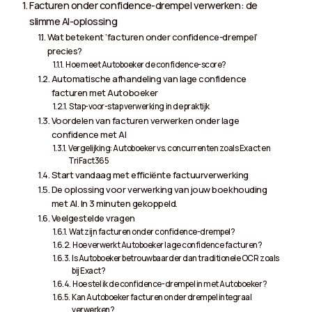
Facturen onder confidence-drempel verwerken: de
slimme AI-oplossing
Wat betekent ‘facturen onder confidence-drempel’
precies?
Hoe meet Autoboeker de confidence-score?
Automatische afhandeling van lage confidence
facturen met Autoboeker
Stap-voor-stap verwerking in de praktijk
Voordelen van facturen verwerken onder lage
confidence met AI
Vergelijking: Autoboeker vs. concurrenten zoals Exact en
TriFact365
Start vandaag met efficiënte factuurverwerking
De oplossing voor verwerking van jouw boekhouding
met AI. In 3 minuten gekoppeld.
Veelgestelde vragen
Wat zijn facturen onder confidence-drempel?
Hoe verwerkt Autoboeker lage confidence facturen?
Is Autoboeker betrouwbaarder dan traditionele OCR zoals
bij Exact?
Hoe stel ik de confidence-drempel in met Autoboeker?
Kan Autoboeker facturen onder drempel integraal
verwerken?