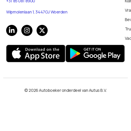
Kla
+31 85 081 8900
Vr
Wipmolenlaan 1, 3447GJ Woerden
Bev
Tru
Va
© 2026 Autoboeker onderdeel van Autus B.V.