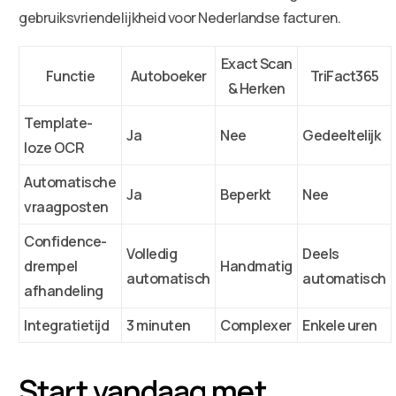
gebruiksvriendelijkheid voor Nederlandse facturen.
Exact Scan
Functie
Autoboeker
TriFact365
& Herken
Template-
Ja
Nee
Gedeeltelijk
loze OCR
Automatische
Ja
Beperkt
Nee
vraagposten
Confidence-
Volledig
Deels
drempel
Handmatig
automatisch
automatisch
afhandeling
Integratietijd
3 minuten
Complexer
Enkele uren
Start vandaag met