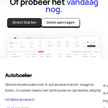
Of probeer het
vandaag
nog.
Direct Starten
Demo aanvragen
Slimmer boekhouden met AI. Autoboeker matcht, vraagt en
AI 
boekt. Zo werken teams met vertrouwen en zijn klanten altijd bij.
AI 
info@autoboeker.nl
Pri