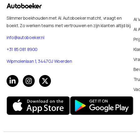
Slimmer boekhouden met AI. Autoboeker matcht, vraagt en
AI 
boekt. Zo werken teams met vertrouwen en zijn klanten altijd bij.
AI 
info@autoboeker.nl
Pri
Kla
+31 85 081 8900
Vr
Wipmolenlaan 1, 3447GJ Woerden
Bev
Tru
Va