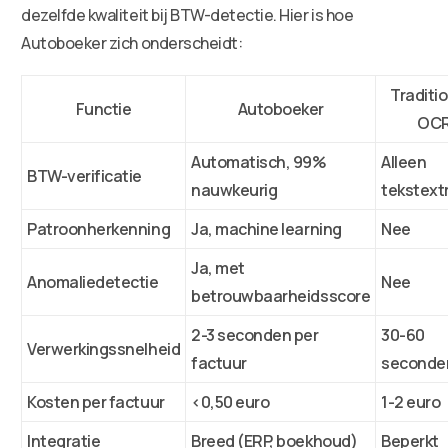
dezelfde kwaliteit bij BTW-detectie. Hier is hoe
Autoboeker zich onderscheidt:
Traditi
Functie
Autoboeker
OC
Automatisch, 99%
Alleen
BTW-verificatie
nauwkeurig
tekstext
Patroonherkenning
Ja, machine learning
Nee
Ja, met
Anomaliedetectie
Nee
betrouwbaarheidsscore
2-3 seconden per
30-60
Verwerkingssnelheid
factuur
seconde
Kosten per factuur
<0,50 euro
1-2 euro
Integratie
Breed (ERP, boekhoud)
Beperkt