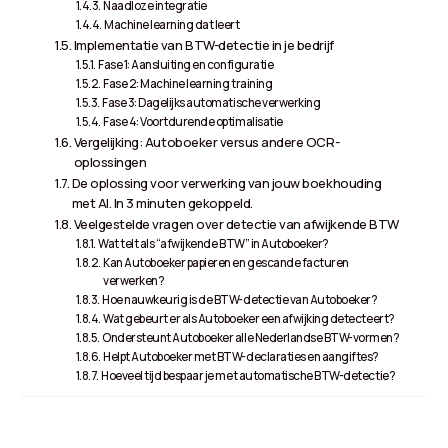
Naadloze integratie
Machine learning dat leert
Implementatie van BTW-detectie in je bedrijf
Fase 1: Aansluiting en configuratie
Fase 2: Machine learning training
Fase 3: Dagelijks automatische verwerking
Fase 4: Voortdurende optimalisatie
Vergelijking: Autoboeker versus andere OCR-
oplossingen
De oplossing voor verwerking van jouw boekhouding
met AI. In 3 minuten gekoppeld.
Veelgestelde vragen over detectie van afwijkende BTW
Wat telt als “afwijkende BTW” in Autoboeker?
Kan Autoboeker papieren en gescande facturen
verwerken?
Hoe nauwkeurig is de BTW-detectie van Autoboeker?
Wat gebeurt er als Autoboeker een afwijking detecteert?
Ondersteunt Autoboeker alle Nederlandse BTW-vormen?
Helpt Autoboeker met BTW-declaraties en aangiftes?
Hoeveel tijd bespaar je met automatische BTW-detectie?