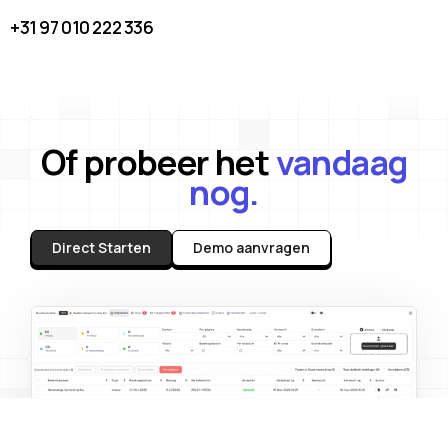
+31 97 010 222 336
Of probeer het
vandaag
nog.
Direct Starten
Demo aanvragen