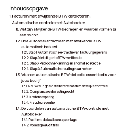
Inhoudsopgave
Facturen met afwijkende BTW detecteren:
Automatische controle met Autoboeker
Wat zijn afwijkende BTW-bedragen en waarom vormen ze
een risico?
Hoe Autoboeker facturen met afwijkende BTW
automatisch herkent
Stap 1: Automatische extractie van factuurgegevens
Stap 2: Intelligente BTW-verificatie
Stap 3: Patroonherkenning en anomaliedetectie
Stap 4: Automatische routing naar review
Waarom automatische BTW-detectie essentieel is voor
jouw bedrijf
Nauwkeurigheid die betere is dan menselijke controle
Compliance en belastingrecht
Kostenbesparing
Fraudepreventie
De voordelen van automatische BTW-controle met
Autoboeker
Realtime detectie en rapportage
Volledige audit trail