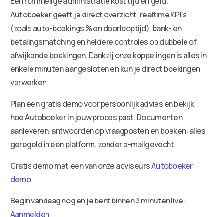
Een rommelige administratie kost tijd en geld.
Autoboeker geeft je direct overzicht: realtime KPI’s
(zoals auto-boekings % en doorlooptijd), bank- en
betalingsmatching en heldere controles op dubbele of
afwijkende boekingen. Dankzij onze koppelingen is alles in
enkele minuten aangesloten en kun je direct boekingen
verwerken.
Plan een gratis demo voor persoonlijk advies en bekijk
hoe Autoboeker in jouw proces past. Documenten
aanleveren, antwoorden op vraagposten en boeken: alles
geregeld in één platform, zonder e-mailgevecht.
Gratis demo met een van onze adviseurs
Autoboeker
demo
Begin vandaag nog en je bent binnen 3 minuten live:
Aanmelden