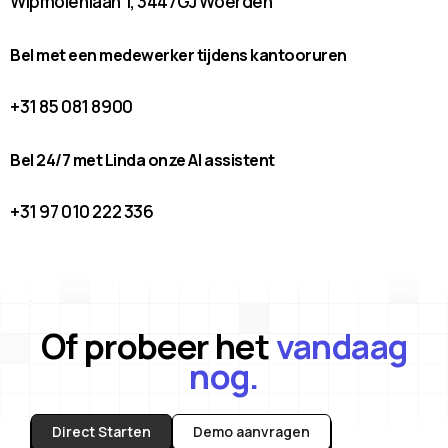
Wipmolenlaan 1, 3447GJ Woerden
Bel met een medewerker tijdens kantooruren
+31 85 081 8900
Bel 24/7 met Linda onze AI assistent
+31 97 010 222 336
Of probeer het
vandaag
nog.
Direct Starten
Demo aanvragen