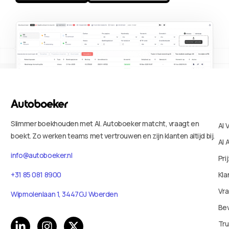
Slimmer boekhouden met AI. Autoboeker matcht, vraagt en
AI 
boekt. Zo werken teams met vertrouwen en zijn klanten altijd bij.
AI 
info@autoboeker.nl
Pri
Kla
+31 85 081 8900
Vr
Wipmolenlaan 1, 3447GJ Woerden
Bev
Tru