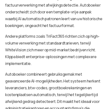
factuurverwerking met afwijkingsdetectie. Autoboeker
onderscheidt zich door een template-vrije aanpak
waarbij AI automatisch patronen leert van uw historische
boekingen, ongeacht het factuurformat.
Andere platforms zoals TriFact365 richten zich op high-
volume verwerking met standaardtarieven, terwijl
WhiteVision zich meer op mid-market bedrijven richt.
Klippa biedt enterprise-oplossingen met complexere
implementatie.
Autoboeker combineert gebruiksgemak met
geavanceerde AI-mogelijkheden. Het systeem herkent
leveranciers, btw-codes, grootboekrekeningen en
kostenplaatsen automatisch, terwijl het tegelijkertijd
afwijkend gedrag detecteert. Dit maakt het ideaal voor
administratiekantoren en accountantsfirma’s die