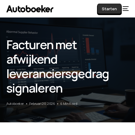
Starten
Facturen met
AI
afwijkend
leveranciersgedrag
signaleren
Autoboeker
Februari 20, 2026
6 Min Read