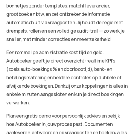
bonnetjes zonder templates, matcht leverancier,
grootboek en btw, en zet ontbrekende informatie
automatisch uit via vraagposten. Jij houdt de regie met
drempels, rollen en een volledige audit-trail — zo werk je
sneller, met minder correcties en meer zekerheid.
Een rommelige administratie kost tijd en geld.
Autoboeker geeft je direct overzicht: realtime KPI’s
(zoals auto-boekings % en doorlooptijd), bank- en
betalingsmatching en heldere controles op dubbele of
afwijkende boekingen. Dankzij onze koppelingen is alles in
enkele minuten aangesloten en kun je direct boekingen
verwerken.
Plan een gratis demo voor persoonlijk advies en bekijk
hoe Autoboeker in jouw proces past. Documenten
aanleveren, antwoorden op vraagposten en boeken: alles