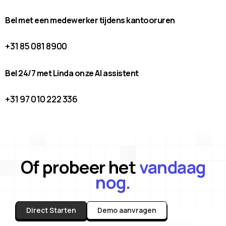
Bel met een medewerker tijdens kantooruren
+31 85 081 8900
Bel 24/7 met Linda onze AI assistent
+31 97 010 222 336
Of probeer het
vandaag
nog.
Direct Starten
Demo aanvragen