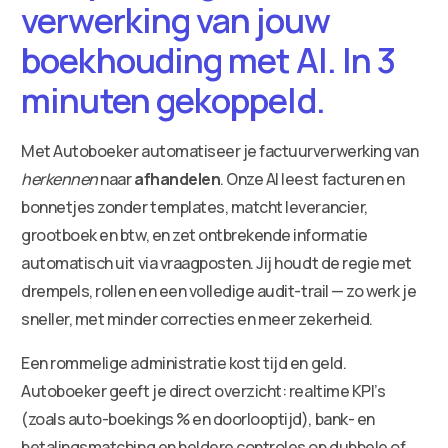
verwerking van jouw
boekhouding met AI. In 3
minuten gekoppeld.
Met Autoboeker automatiseer je factuurverwerking van
herkennen
naar
afhandelen
. Onze AI leest facturen en
bonnetjes zonder templates, matcht leverancier,
grootboek en btw, en zet ontbrekende informatie
automatisch uit via vraagposten. Jij houdt de regie met
drempels, rollen en een volledige audit-trail — zo werk je
sneller, met minder correcties en meer zekerheid.
Een rommelige administratie kost tijd en geld.
Autoboeker geeft je direct overzicht: realtime KPI’s
(zoals auto-boekings % en doorlooptijd), bank- en
betalingsmatching en heldere controles op dubbele of