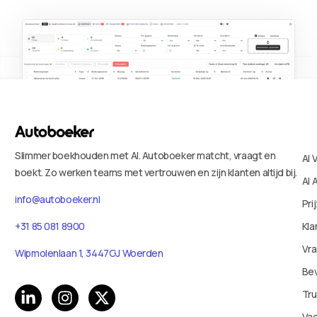
Slimmer boekhouden met AI. Autoboeker matcht, vraagt en
AI 
boekt. Zo werken teams met vertrouwen en zijn klanten altijd bij.
AI 
info@autoboeker.nl
Pri
+31 85 081 8900
Kla
Vr
Wipmolenlaan 1, 3447GJ Woerden
Bev
Tru
Va