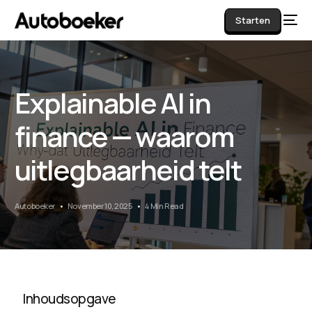
Starten
Explainable AI in
AI
finance — waarom
uitlegbaarheid telt
Autoboeker
November 10, 2025
4 Min Read
Inhoudsopgave