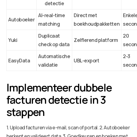
detectie
AI-real-time
Direct met
Enkel
Autoboeker
matching
boekhoudpakketten
seco
Duplicaat
20
Yuki
Zelflerend platform
check op data
seco
Automatische
2-3
EasyData
UBL-export
validatie
seco
Implementeer dubbele
facturen detectie in 3
stappen
1. Upload facturen via e-mail, scan of portal. 2. Autoboeker
herkent en valideert data. 3. Goedkeuren en boeken met