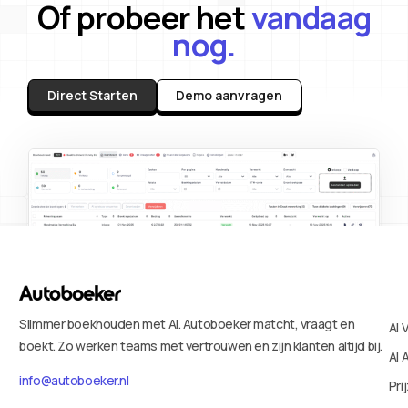
Of probeer het
vandaag
nog.
Direct Starten
Demo aanvragen
Slimmer boekhouden met AI. Autoboeker matcht, vraagt en
AI 
boekt. Zo werken teams met vertrouwen en zijn klanten altijd bij.
AI 
info@autoboeker.nl
Pri