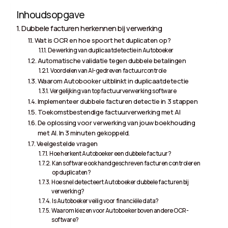
Inhoudsopgave
Dubbele facturen herkennen bij verwerking
Wat is OCR en hoe spoort het duplicaten op?
De werking van duplicaatdetectie in Autoboeker
Automatische validatie tegen dubbele betalingen
Voordelen van AI-gedreven factuurcontrole
Waarom Autobooker uitblinkt in duplicaatdetectie
Vergelijking van top factuurverwerking software
Implementeer dubbele facturen detectie in 3 stappen
Toekomstbestendige factuurverwerking met AI
De oplossing voor verwerking van jouw boekhouding
met AI. In 3 minuten gekoppeld.
Veelgestelde vragen
Hoe herkent Autoboeker een dubbele factuur?
Kan software ook handgeschreven facturen controleren
op duplicaten?
Hoe snel detecteert Autoboeker dubbele facturen bij
verwerking?
Is Autoboeker veilig voor financiële data?
Waarom kiezen voor Autoboeker boven andere OCR-
software?