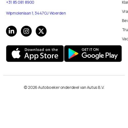
+31 85 081 8900
Kla
Vr
Wipmolenlaan 1, 3447GJ Woerden
Bev
Tru
Va
© 2026 Autoboeker onderdeel van Autus B.V.