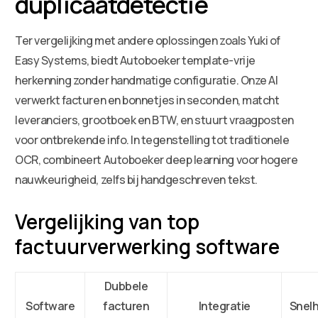
duplicaatdetectie
Ter vergelijking met andere oplossingen zoals Yuki of
Easy Systems, biedt Autoboeker template-vrije
herkenning zonder handmatige configuratie. Onze AI
verwerkt facturen en bonnetjes in seconden, matcht
leveranciers, grootboek en BTW, en stuurt vraagposten
voor ontbrekende info. In tegenstelling tot traditionele
OCR, combineert Autoboeker deep learning voor hogere
nauwkeurigheid, zelfs bij handgeschreven tekst.
Vergelijking van top
factuurverwerking software
Dubbele
Software
facturen
Integratie
Snelh