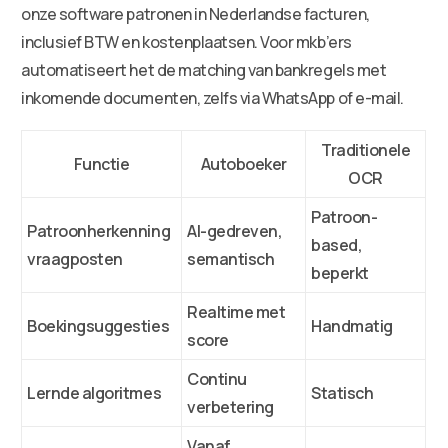
onze software patronen in Nederlandse facturen,
inclusief BTW en kostenplaatsen. Voor mkb’ers
automatiseert het de matching van bankregels met
inkomende documenten, zelfs via WhatsApp of e-mail.
Traditionele
Functie
Autoboeker
OCR
Patroon-
Patroonherkenning
AI-gedreven,
based,
vraagposten
semantisch
beperkt
Realtime met
Boekingsuggesties
Handmatig
score
Continu
Lernde algoritmes
Statisch
verbetering
Vanaf