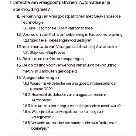
Detectie van Vraagpostpatronen: Automatiseer je
Boekhouding met AI
Herkenning van Vraagpostpatronen met Geavanceerde
Technologie
AI vs. Traditionele OCR in Patroonanalyse
Voordelen van Patroonherkenning in Factuurverwerking
Specifieke Toepassingen voor Bedrijven
Implementatie van Vraagpostdetectie bij Autoboeker
Stap-voor-Stap Proces
Resultaten en Kostenbesparingen
De oplossing voor verwerking van jouw boekhouding
met AI. In 3 minuten gekoppeld.
Veelgestelde vragen
Waarom is AI-detectie van vraagpostpatronen beter dan
gewone OCR?
Hoe werkt de detectie van vraagpostpatronen in
Autoboeker?
Kan Autoboeker integreren met mijn boekhoudsoftware?
Wat zijn de kosten van patroonherkenning voor
vraagposten?
Verwerkt Autoboeker ook handgeschreven facturen of
bonnetjes?