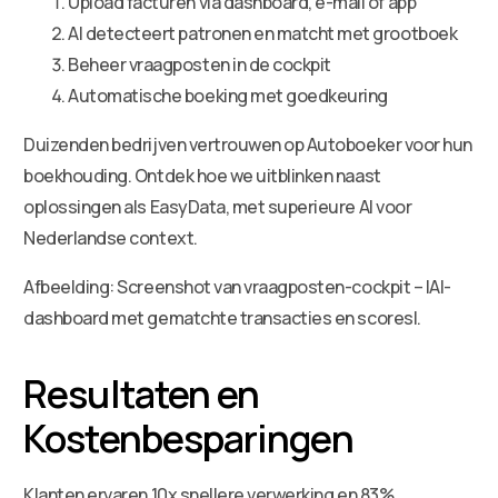
Upload facturen via dashboard, e-mail of app
AI detecteert patronen en matcht met grootboek
Beheer vraagposten in de cockpit
Automatische boeking met goedkeuring
Duizenden bedrijven vertrouwen op Autoboeker voor hun
boekhouding. Ontdek hoe we uitblinken naast
oplossingen als EasyData, met superieure AI voor
Nederlandse context.
Afbeelding: Screenshot van vraagposten-cockpit – |AI-
dashboard met gematchte transacties en scores|.
Resultaten en
Kostenbesparingen
Klanten ervaren 10x snellere verwerking en 83%