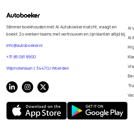
Slimmer boekhouden met AI. Autoboeker matcht, vraagt en
AI 
boekt. Zo werken teams met vertrouwen en zijn klanten altijd bij.
AI 
info@autoboeker.nl
Pri
Kla
+31 85 081 8900
Vr
Wipmolenlaan 1, 3447GJ Woerden
Bev
Tru
Va