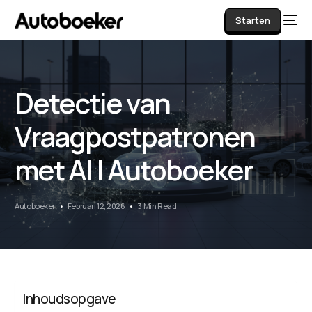
Starten
Detectie van
AI
Vraagpostpatronen
met AI | Autoboeker
Autoboeker
Februari 12, 2026
3 Min Read
Inhoudsopgave