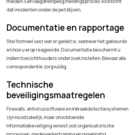
melden. Een laagdrempelig meldingsproces voorkomt
dat incidenten onder de pet blijven.
Documentatie en rapportage
Stel formeel vast wat er gelekt is, wanneer het gebeurde
en hoe u erop reageerde. Documentatie beschermt u
indien toezichthouders onderzoek instellen. Bewaar alle
correspondentie zorgvuldig.
Technische
beveiligingsmaatregelen
Firewalls, antivirussoftware en inbraakdetectiesystemen
zijn noodzakelijk, maar onvoldoende.
Informatiebeveiliging vereist ook organisatorische
processen, medewerkertraining en regelmatig