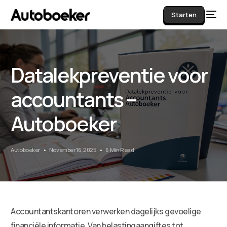
Starten
Datalekpreventie voor
AI
accountants –
Autoboeker
Autoboeker
November 16, 2025
6 Min Read
Accountantskantoren verwerken dagelijks gevoelige
financiële informatie. Van belastingaangiftes tot