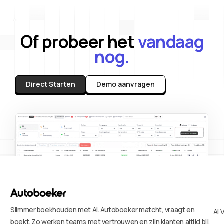
Of probeer het
vandaag
nog.
Direct Starten
Demo aanvragen
Slimmer boekhouden met AI. Autoboeker matcht, vraagt en
AI 
boekt. Zo werken teams met vertrouwen en zijn klanten altijd bij.