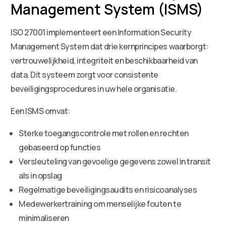
Management System (ISMS)
ISO 27001 implementeert een Information Security
Management System dat drie kernprincipes waarborgt:
vertrouwelijkheid, integriteit en beschikbaarheid van
data. Dit systeem zorgt voor consistente
beveiligingsprocedures in uw hele organisatie.
Een ISMS omvat:
Sterke toegangscontrole met rollen en rechten
gebaseerd op functies
Versleuteling van gevoelige gegevens zowel in transit
als in opslag
Regelmatige beveiligingsaudits en risicoanalyses
Medewerkertraining om menselijke fouten te
minimaliseren