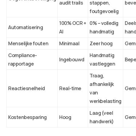
audit trails
stappen,
bevei
foutgevoelig
100% OCR +
0% – volledig
Deel
Automatisering
AI
handmatig
hand
Menselijke fouten
Minimaal
Zeer hoog
Gemi
Compliance-
Handmatig
Ingebouwd
Bepe
rapportage
vastleggen
Traag,
afhankelijk
Reactiesnelheid
Real-time
Gemi
van
werkbelasting
Laag (veel
Kostenbesparing
Hoog
Gemi
handwerk)