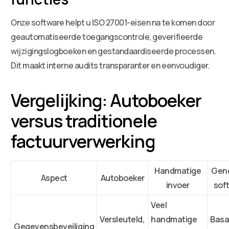
Onze software helpt u ISO 27001-eisen na te komen door
geautomatiseerde toegangscontrole, geverifieerde
wijzigingslogboeken en gestandaardiseerde processen.
Dit maakt interne audits transparanter en eenvoudiger.
Vergelijking: Autoboeker
versus traditionele
factuurverwerking
Handmatige
Gene
Aspect
Autoboeker
invoer
sof
Veel
Versleuteld,
handmatige
Basa
Gegevensbeveiliging