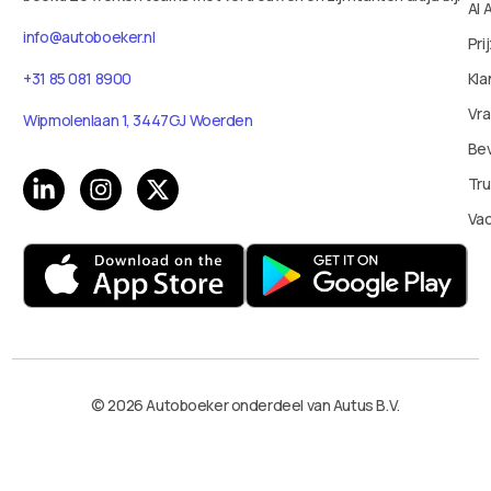
AI 
info@autoboeker.nl
Pri
+31 85 081 8900
Kla
Vr
Wipmolenlaan 1, 3447GJ Woerden
Bev
Tru
Va
© 2026 Autoboeker onderdeel van Autus B.V.