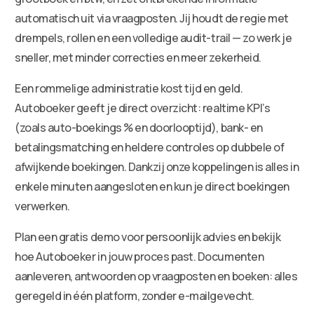
automatisch uit via vraagposten. Jij houdt de regie met
drempels, rollen en een volledige audit-trail — zo werk je
sneller, met minder correcties en meer zekerheid.
Een rommelige administratie kost tijd en geld.
Autoboeker geeft je direct overzicht: realtime KPI’s
(zoals auto-boekings % en doorlooptijd), bank- en
betalingsmatching en heldere controles op dubbele of
afwijkende boekingen. Dankzij onze koppelingen is alles in
enkele minuten aangesloten en kun je direct boekingen
verwerken.
Plan een gratis demo voor persoonlijk advies en bekijk
hoe Autoboeker in jouw proces past. Documenten
aanleveren, antwoorden op vraagposten en boeken: alles
geregeld in één platform, zonder e-mailgevecht.