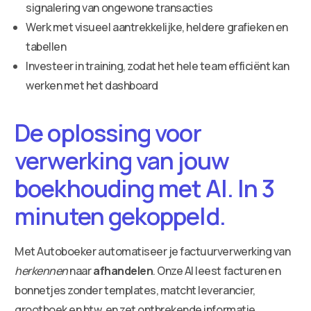
signalering van ongewone transacties
Werk met visueel aantrekkelijke, heldere grafieken en
tabellen
Investeer in training, zodat het hele team efficiënt kan
werken met het dashboard
De oplossing voor
verwerking van jouw
boekhouding met AI. In 3
minuten gekoppeld.
Met Autoboeker automatiseer je factuurverwerking van
herkennen
naar
afhandelen
. Onze AI leest facturen en
bonnetjes zonder templates, matcht leverancier,
grootboek en btw, en zet ontbrekende informatie