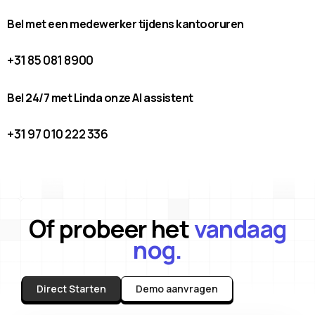
Bel met een medewerker tijdens kantooruren
+31 85 081 8900
Bel 24/7 met Linda onze AI assistent
+31 97 010 222 336
Of probeer het
vandaag
nog.
Direct Starten
Demo aanvragen