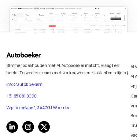
Slimmer boekhouden met AI. Autoboeker matcht, vraagt en
AI 
boekt. Zo werken teams met vertrouwen en zijn klanten altijd bij.
AI 
info@autoboeker.nl
Pri
+31 85 081 8900
Kla
Vr
Wipmolenlaan 1, 3447GJ Woerden
Bev
Tru
Va