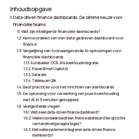
Inhoudsopgave
Data-driven finance dashboards: De slimme keuze voor
financiële teams
Wat zijn intelligente financiële dashboards?
Kernvoordelen van een data-gedreven dashboard voor
finance
Vergelijking van toonaangevende AI-oplossingen voor
financiële dashboards
Autoboeker: OCR, AI & boekhoudintegratie
Power BI met Copilot AI
Datarails
Tableau en Qlik
Best practices voor het inrichten van dashboards
De oplossing voor verwerking van jouw boekhouding
met AI. In 3 minuten gekoppeld.
Veelgestelde vragen
Wat is een data-driven finance dashboard?
Welke voordelen biedt een finance dashboard ten opzichte
van handmatige rapportages?
Met welke systemen integreren data-driven finance
dashboards?