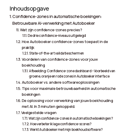
Inhoudsopgave
Confidence-zones in automatische boekingen:
Betrouwbare AI-verwerking met Autoboeker
Wat zijn confidence-zones precies?
De drie confidence-niveaus uitgelegd
Hoe Autoboeker confidence-zones toepast in de
praktijk
State-of-the-art validatieschermen
Voordelen van confidence-zones voor jouw
boekhouding
Afbeelding: Confidence-zone dashboard – Voorbeeld van
groene, oranje en rode zones in Autoboeker interface
Autoboeker vs. andere softwareoplossingen
Tips voor maximale betrouwbaarheid in automatische
boekingen
De oplossing voor verwerking van jouw boekhouding
met AI. In 3 minuten gekoppeld.
Veelgestelde vragen
Wat zijn confidence-zones in automatische boekingen?
Hoe verbeter ik lage confidence-scores?
Werkt Autoboeker met mijn boekhoudsoftware?