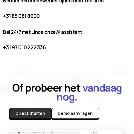
Bel met een medewerker tijdens kantooruren
+31 85 081 8900
Bel 24/7 met Linda onze AI assistent
+31 97 010 222 336
Of probeer het
vandaag
nog.
Direct Starten
Demo aanvragen