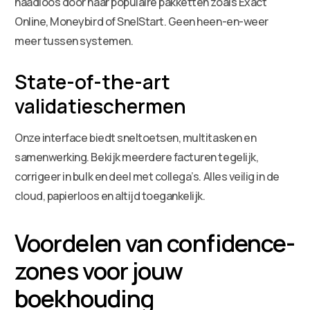
naadloos door naar populaire pakketten zoals Exact
Online, Moneybird of SnelStart. Geen heen-en-weer
meer tussen systemen.
State-of-the-art
validatieschermen
Onze interface biedt sneltoetsen, multitasken en
samenwerking. Bekijk meerdere facturen tegelijk,
corrigeer in bulk en deel met collega’s. Alles veilig in de
cloud, papierloos en altijd toegankelijk.
Voordelen van confidence-
zones voor jouw
boekhouding