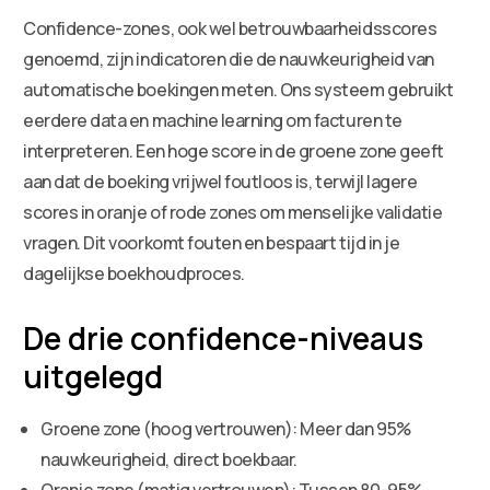
Confidence-zones, ook wel betrouwbaarheidsscores
genoemd, zijn indicatoren die de nauwkeurigheid van
automatische boekingen meten. Ons systeem gebruikt
eerdere data en machine learning om facturen te
interpreteren. Een hoge score in de groene zone geeft
aan dat de boeking vrijwel foutloos is, terwijl lagere
scores in oranje of rode zones om menselijke validatie
vragen. Dit voorkomt fouten en bespaart tijd in je
dagelijkse boekhoudproces.
De drie confidence-niveaus
uitgelegd
Groene zone (hoog vertrouwen): Meer dan 95%
nauwkeurigheid, direct boekbaar.
Oranje zone (matig vertrouwen): Tussen 80-95%,