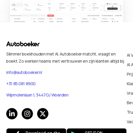
Slimmer boekhouden met AI. Autoboeker matcht, vraagt en
AI 
boekt. Zo werken teams met vertrouwen en zijn klanten altijd bij.
AI 
info@autoboeker.nl
Pri
+31 85 081 8900
Kla
Vr
Wipmolenlaan 1, 3447GJ Woerden
Bev
Tru
Va