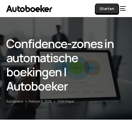
Starten
Confidence-zones in
AI
automatische
boekingen |
Autoboeker
Autoboeker
Februari 8, 2026
3 Min Read