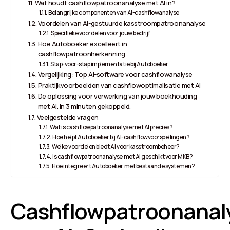
Wat houdt cashflowpatroonanalyse met AI in?
Belangrijke componenten van AI-cashflowanalyse
Voordelen van AI-gestuurde kasstroompatroonanalyse
Specifieke voordelen voor jouw bedrijf
Hoe Autoboeker excelleert in
cashflowpatroonherkenning
Stap-voor-stap implementatie bij Autoboeker
Vergelijking: Top AI-software voor cashflowanalyse
Praktijkvoorbeelden van cashflowoptimalisatie met AI
De oplossing voor verwerking van jouw boekhouding
met AI. In 3 minuten gekoppeld.
Veelgestelde vragen
Wat is cashflowpatroonanalyse met AI precies?
Hoe helpt Autoboeker bij AI-cashflowvoorspellingen?
Welke voordelen biedt AI voor kasstroombeheer?
Is cashflowpatroonanalyse met AI geschikt voor MKB?
Hoe integreert Autoboeker met bestaande systemen?
Cashflowpatroonanal