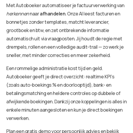
Met Autoboeker automatiseer je factuurverwerking van
herkennen
naar
afhandelen
. Onze AI leest facturen en
bonnetjes zonder templates, matcht leverancier,
grootboek en btw, en zet ontbrekende informatie
automatisch uit via vraagposten. Jij houdt de regie met
drempels, rollen en een volledige audit-trail — zo werk je
sneller, met minder correcties en meer zekerheid.
Een rommelige administratie kost tijd en geld.
Autoboeker geeft je direct overzicht: realtime KPI’s
(zoals auto-boekings % en doorlooptijd), bank- en
betalingsmatching en heldere controles op dubbele of
afwijkende boekingen. Dankzij onze koppelingen is alles in
enkele minuten aangesloten en kun je direct boekingen
verwerken.
Plan een gratis demo voor persoonlijk advies en bekijk