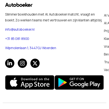
Slimmer boekhouden met AI. Autoboeker matcht, vraagt en
AI 
boekt. Zo werken teams met vertrouwen en zijn klanten altijd bij.
AI 
info@autoboeker.nl
Pri
Kla
+31 85 081 8900
Vr
Wipmolenlaan 1, 3447GJ Woerden
Bev
Tru
Va