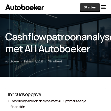
Starten
Cashflowpatroonanalys
AI
met AI | Autoboeker
Autoboeker
Februari 9, 2026
3 Min Read
Inhoudsopgave
Cashflowpatroonanalyse met AI: Optimaliseer je
financiën