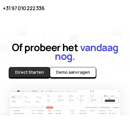
+31 97 010 222 336
Of probeer het
vandaag
nog.
Direct Starten
Demo aanvragen