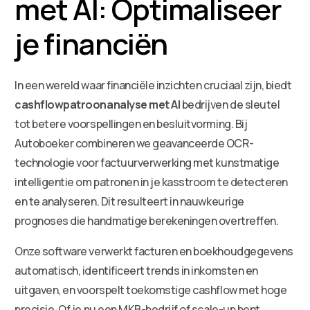
met AI: Optimaliseer
je financiën
In een wereld waar financiële inzichten cruciaal zijn, biedt
cashflowpatroonanalyse met AI
bedrijven de sleutel
tot betere voorspellingen en besluitvorming. Bij
Autoboeker combineren we geavanceerde OCR-
technologie voor factuurverwerking met kunstmatige
intelligentie om patronen in je kasstroom te detecteren
en te analyseren. Dit resulteert in nauwkeurige
prognoses die handmatige berekeningen overtreffen.
Onze software verwerkt facturen en boekhoudgegevens
automatisch, identificeert trends in inkomsten en
uitgaven, en voorspelt toekomstige cashflow met hoge
precisie. Of je nu een MKB-bedrijf of scale-up bent,