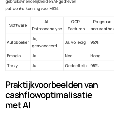
gebruiksvriendelijkheid en AI-gedreven
patroonherkenning voor MKB.
AI-
OCR-
Prognose-
Software
Patroonanalyse
Facturen
accuraathei
Ja,
Autoboeker
Ja, volledig
95%
geavanceerd
Emagia
Ja
Nee
Hoog
Trezy
Ja
Gedeeltelijk
95%
Praktijkvoorbeelden van
cashflowoptimalisatie
met AI