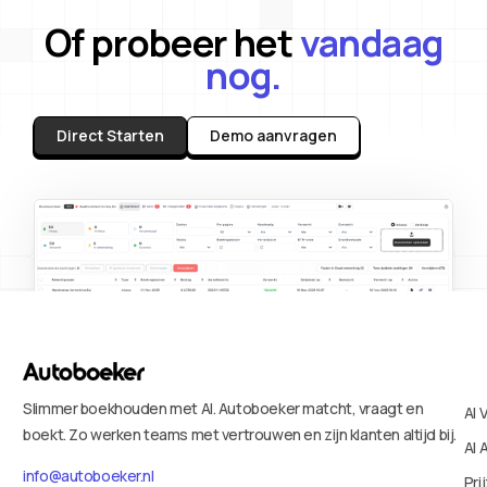
Of probeer het
vandaag
nog.
Direct Starten
Demo aanvragen
Slimmer boekhouden met AI. Autoboeker matcht, vraagt en
AI 
boekt. Zo werken teams met vertrouwen en zijn klanten altijd bij.
AI 
info@autoboeker.nl
Pri