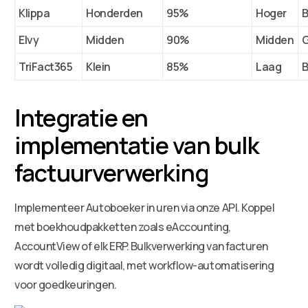
Klippa
Honderden
95%
Hoger
B
Elvy
Midden
90%
Midden
TriFact365
Klein
85%
Laag
B
Integratie en
implementatie van bulk
factuurverwerking
Implementeer Autoboeker in uren via onze API. Koppel
met boekhoudpakketten zoals eAccounting,
AccountView of elk ERP. Bulkverwerking van facturen
wordt volledig digitaal, met workflow-automatisering
voor goedkeuringen.