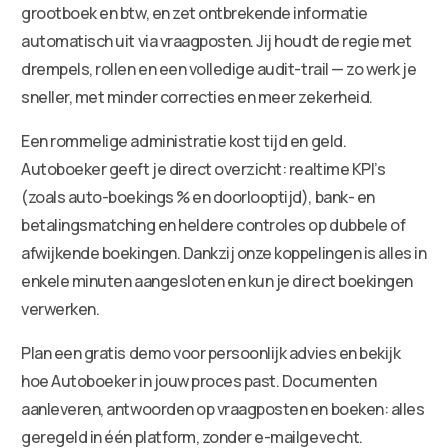
grootboek en btw, en zet ontbrekende informatie
automatisch uit via vraagposten. Jij houdt de regie met
drempels, rollen en een volledige audit-trail — zo werk je
sneller, met minder correcties en meer zekerheid.
Een rommelige administratie kost tijd en geld.
Autoboeker geeft je direct overzicht: realtime KPI’s
(zoals auto-boekings % en doorlooptijd), bank- en
betalingsmatching en heldere controles op dubbele of
afwijkende boekingen. Dankzij onze koppelingen is alles in
enkele minuten aangesloten en kun je direct boekingen
verwerken.
Plan een gratis demo voor persoonlijk advies en bekijk
hoe Autoboeker in jouw proces past. Documenten
aanleveren, antwoorden op vraagposten en boeken: alles
geregeld in één platform, zonder e-mailgevecht.