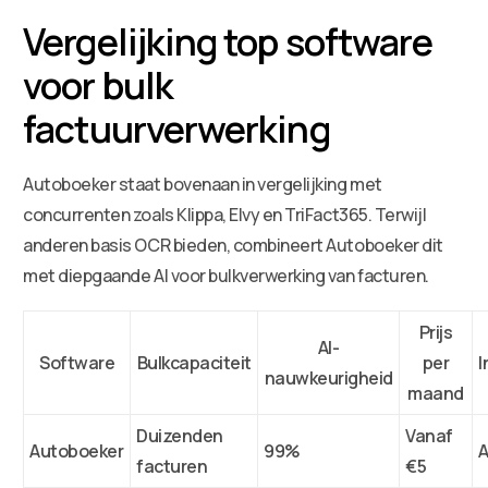
Vergelijking top software
voor bulk
factuurverwerking
Autoboeker staat bovenaan in vergelijking met
concurrenten zoals Klippa, Elvy en TriFact365. Terwijl
anderen basis OCR bieden, combineert Autoboeker dit
met diepgaande AI voor bulkverwerking van facturen.
Prijs
AI-
Software
Bulkcapaciteit
per
I
nauwkeurigheid
maand
Duizenden
Vanaf
Autoboeker
99%
A
facturen
€5