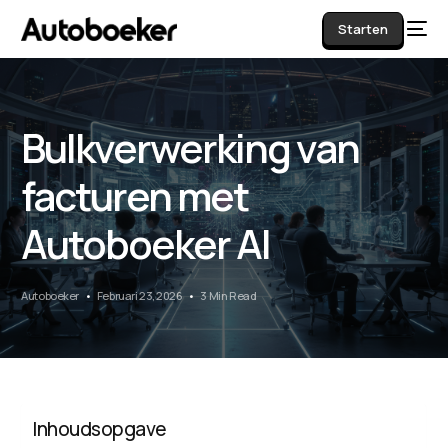
Starten
Bulkverwerking van
AI
facturen met
Autoboeker AI
Autoboeker
Februari 23, 2026
3 Min Read
Inhoudsopgave