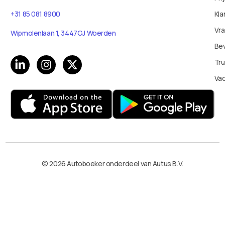
+31 85 081 8900
Kla
Vr
Wipmolenlaan 1, 3447GJ Woerden
Bev
Tru
Va
© 2026 Autoboeker onderdeel van Autus B.V.