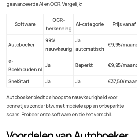
geavanceerde AI en OCR. Vergelijk:
OCR-
Software
AI-categorie
Prijs vanaf
herkenning
99%
Ja,
Autoboeker
€9,95/maan
nauwkeurig
automatisch
e-
Ja
Beperkt
€9,95/maan
Boekhouden.nl
SnelStart
Ja
Ja
€37,50/maa
Autoboeker biedt de hoogste nauwkeurigheid voor
bonnetjes zonder btw, met mobiele app en onbeperkte
scans. Probeer onze software en zie het verschil.
Voordelen van Autoboeker