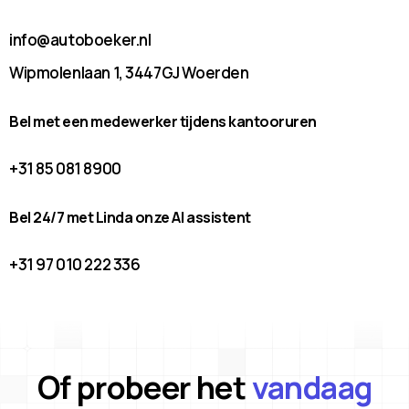
info@autoboeker.nl
Wipmolenlaan 1, 3447GJ Woerden
Bel met een medewerker tijdens kantooruren
+31 85 081 8900
Bel 24/7 met Linda onze AI assistent
+31 97 010 222 336
Of probeer het
vandaag