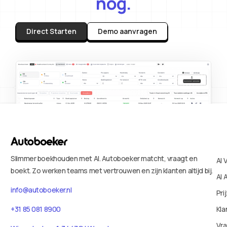
nog.
Direct Starten
Demo aanvragen
Slimmer boekhouden met AI. Autoboeker matcht, vraagt en
AI 
boekt. Zo werken teams met vertrouwen en zijn klanten altijd bij.
AI 
info@autoboeker.nl
Pri
+31 85 081 8900
Kla
Vr