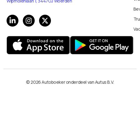
Wipmolenlaan 1, 3447GJ Woerden
Bev
Tru
Va
© 2026 Autoboeker onderdeel van Autus B.V.