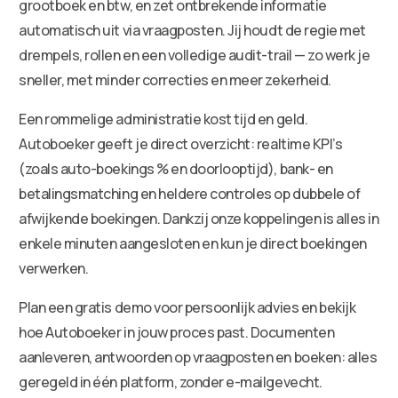
grootboek en btw, en zet ontbrekende informatie
automatisch uit via vraagposten. Jij houdt de regie met
drempels, rollen en een volledige audit-trail — zo werk je
sneller, met minder correcties en meer zekerheid.
Een rommelige administratie kost tijd en geld.
Autoboeker geeft je direct overzicht: realtime KPI’s
(zoals auto-boekings % en doorlooptijd), bank- en
betalingsmatching en heldere controles op dubbele of
afwijkende boekingen. Dankzij onze koppelingen is alles in
enkele minuten aangesloten en kun je direct boekingen
verwerken.
Plan een gratis demo voor persoonlijk advies en bekijk
hoe Autoboeker in jouw proces past. Documenten
aanleveren, antwoorden op vraagposten en boeken: alles
geregeld in één platform, zonder e-mailgevecht.